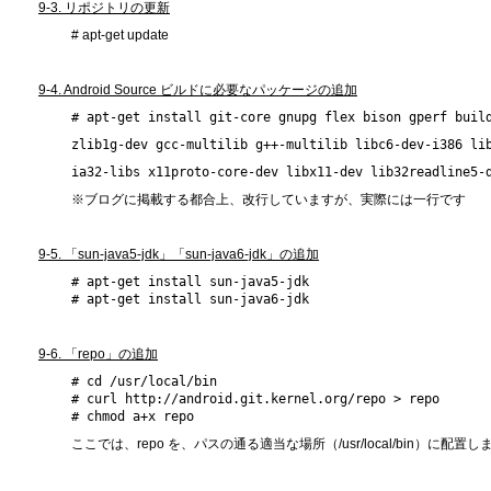
9-3. リポジトリの更新
# apt-get update
9-4. Android Source ビルドに必要なパッケージの追加
# apt-get install git-core gnupg flex bison gperf buil
zlib1g-dev gcc-multilib g++-multilib libc6-dev-i386 li
ia32-libs x11proto-core-dev libx11-dev lib32readline5-
※ブログに掲載する都合上、改行していますが、実際には一行です
9-5. 「sun-java5-jdk」「sun-java6-jdk」の追加
# apt-get install sun-java5-jdk
# apt-get install sun-java6-jdk
9-6. 「repo」の追加
# cd /usr/local/bin

# curl http://android.git.kernel.org/repo > repo
# chmod a+x repo
ここでは、repo を、パスの通る適当な場所（/usr/local/bin）に配置