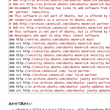
# deb http://us.archive.ubuntu.com/ubuntu/ maverick-backpo
# deb-src http://us.archive.ubuntu.com/ubuntu/ maverick-ba
## Uncomment the following two lines to add software from 
## 'partner' repository.
## This software is not part of Ubuntu, but is offered by 
## respective vendors as a service to Ubuntu users.
# deb http://archive.canonical.com/ubuntu maverick partner
# deb-src http://archive.canonical.com/ubuntu maverick par
## This software is not part of Ubuntu, but is offered by 
## developers who want to ship their latest software.
deb http
:
//extras.ubuntu.com/ubuntu maverick main
deb
-
src http
:
//extras.ubuntu.com/ubuntu maverick main
deb http
:
//security.ubuntu.com/ubuntu maverick-security ma
deb
-
src http
:
//security.ubuntu.com/ubuntu maverick-securit
deb http
:
//security.ubuntu.com/ubuntu maverick-security un
deb
-
src http
:
//security.ubuntu.com/ubuntu maverick-securit
deb http
:
//security.ubuntu.com/ubuntu maverick-security mu
deb
-
src http
:
//security.ubuntu.com/ubuntu maverick-securit
deb http
:
//archive.canonical.com/ lucid partner
deb
-
src http
:
//archive.canonical.com/ lucid partner
deb http
:
//us.archive.ubuntu.com/ubuntu/ jaunty multiverse
deb
-
src http
:
//us.archive.ubuntu.com/ubuntu/ jaunty multiv
deb http
:
//us.archive.ubuntu.com/ubuntu/ jaunty-updates mu
deb
-
src http
:
//us.archive.ubuntu.com/ubuntu/ jaunty-update
あわせて読みたい
UbuntuライブCDをカスタマイズするツール、UCK - SourceForge.JP