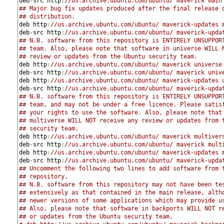
deb
-
src http
:
//us.archive.ubuntu.com/ubuntu/ maverick main
## Major bug fix updates produced after the final release 
## distribution.
deb http
:
//us.archive.ubuntu.com/ubuntu/ maverick-updates 
deb
-
src http
:
//us.archive.ubuntu.com/ubuntu/ maverick-upda
## N.B. software from this repository is ENTIRELY UNSUPPOR
## team. Also, please note that software in universe WILL 
## review or updates from the Ubuntu security team.
deb http
:
//us.archive.ubuntu.com/ubuntu/ maverick universe
deb
-
src http
:
//us.archive.ubuntu.com/ubuntu/ maverick univ
deb http
:
//us.archive.ubuntu.com/ubuntu/ maverick-updates 
deb
-
src http
:
//us.archive.ubuntu.com/ubuntu/ maverick-upda
## N.B. software from this repository is ENTIRELY UNSUPPOR
## team, and may not be under a free licence. Please satis
## your rights to use the software. Also, please note that
## multiverse WILL NOT receive any review or updates from 
## security team.
deb http
:
//us.archive.ubuntu.com/ubuntu/ maverick multiver
deb
-
src http
:
//us.archive.ubuntu.com/ubuntu/ maverick mult
deb http
:
//us.archive.ubuntu.com/ubuntu/ maverick-updates 
deb
-
src http
:
//us.archive.ubuntu.com/ubuntu/ maverick-upda
## Uncomment the following two lines to add software from 
## repository.
## N.B. software from this repository may not have been te
## extensively as that contained in the main release, alth
## newer versions of some applications which may provide u
## Also, please note that software in backports WILL NOT r
## or updates from the Ubuntu security team.