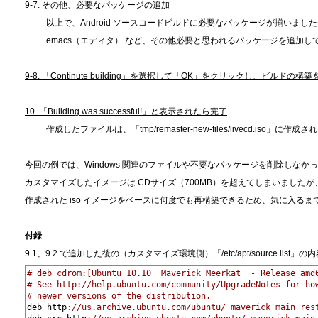
9-7. その他、必要なパッケージの追加
以上で、Android ソースコードビルドに必要なパッケージが揃いまし
emacs（エディタ） など、その他必要と思われるパッケージを追加し
9-8. 「Continute building」を選択して「OK」をクリックし、ビルドの
10. 「Building was successful!」と表示されたら完了
作成したファイルは、「tmp/remaster-new-files/livecd.iso」に作成
今回の例では、Windows 関連のファイルや不要なパッケージを削除しなか
カスタマイズしたイメージは CDサイズ（700MB）を超えてしまいましたが
作成された iso イメージをベースに何度でも再構築できるため、気に入る
付録
9.1、9.2 で追加した後の（カスタマイズ環境側）「/etc/apt/source.lis
# deb cdrom:[Ubuntu 10.10 _Maverick Meerkat_ - Release amd
# See http://help.ubuntu.com/community/UpgradeNotes for ho
# newer versions of the distribution.
deb http
:
//us.archive.ubuntu.com/ubuntu/ maverick main res