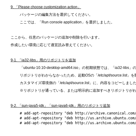
9. 「Please choose customization action」
パッケージの編集方法を選択してください。
ここでは、「Run console application」を選択しました。
ここから、任意のパッケージの追加や削除を行います。
作成したい環境に応じて適宜読み替えてください。
9-1. 「ia32-libs」用のリポジトリを追加
「ubuntu-10.10-desktop-amd64.iso」の初期状態では、「ia3
リポジトリがわからなかったため、起動OSの「/etc/apt/source.list」
カスタマイズ環境側の「/etc/apt/source.list」に、内容をコピーしまし
※リポジトリが通っている、または明示的に追加すべきリポジトリが
9-2. 「sun-java5-jdk」「sun-java6-jdk」用のリポジトリ追加
# add-apt-repository "deb http://archive.canonical.com/
# add-apt-repository "deb http://us.archive.ubuntu.com/
# add-apt-repository "deb http://us.archive.ubuntu.com