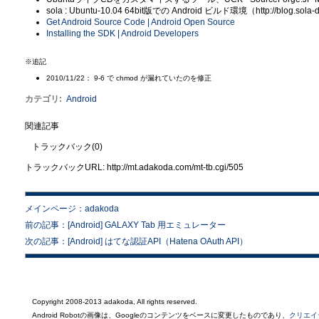
sola : Ubuntu-10.04 64bit版での Android ビルド環境（http://blog.sola-do
Get Android Source Code | Android Open Source
Installing the SDK | Android Developers
※追記
2010/11/22： 9-6 で chmod が漏れていたのを修正
カテゴリ
:
Android
関連記事
トラックバック(0)
トラックバックURL: http://mt.adakoda.com/mt-tb.cgi/505
メインページ：adakoda
前の記事：[Android] GALAXY Tab 用エミュレーター
次の記事：[Android] はてな認証API（Hatena OAuth API）
Copyright 2008-2013 adakoda, All rights reserved.
Android Robotの画像は、Googleのコンテンツをベースに変更したものであり、
クリエイ