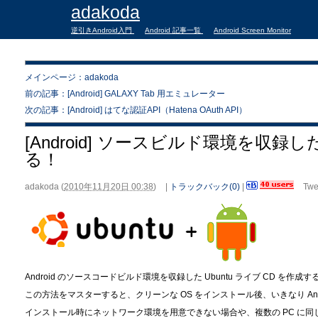
adakoda
逆引きAndroid入門
Android 記事一覧
Android Screen Monitor
メインページ：adakoda
前の記事：[Android] GALAXY Tab 用エミュレーター
次の記事：[Android] はてな認証API（Hatena OAuth API）
[Android] ソースビルド環境を収録し
る！
adakoda
(
2010年11月20日 00:38
)
|
トラックバック(0)
|
Twe
Android のソースコードビルド環境を収録した Ubuntu ライブ CD を作
この方法をマスターすると、クリーンな OS をインストール後、いきなり An
インストール時にネットワーク環境を用意できない場合や、複数の PC に