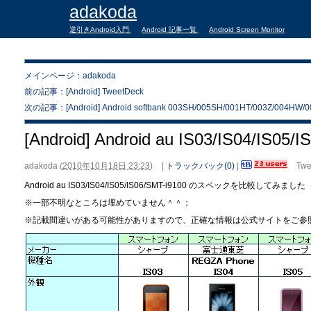
adakoda
逆引きAndroid入門
Android 記事一覧
Android Screen Monitor
メインページ：adakoda
前の記事：[Android] TweetDeck
次の記事：[Android] Android softbank 003SH/005SH/001HT/003Z/004HW/
[Android] Android au IS03/IS04/IS05/
adakoda
(
2010年10月18日 23:23
)
|
トラックバック(0)
|
Twe
Android au IS03/IS04/IS05/IS06/SMT-i9100 のスペックを比較してみ
※一部不明なところは埋めていません＾＾；
※記載間違いがある可能性がありますので、正確な情報は公式サイトをご参