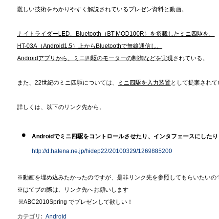
難しい技術をわかりやすく解説されているプレゼン資料と動画。
ナイトライダーLED、Bluetooth（BT-MOD100R）を搭載したミニ四駆を、
HT-03A（Android1.5）上からBluetoothで無線通信し、
Androidアプリから、ミニ四駆のモーターの制御などを実現
されている。
また、22世紀のミニ四駆については、
ミニ四駆を入力装置
として提案されて
詳しくは、以下のリンク先から。
Androidでミニ四駆をコントロールさせたり、インタフェースにしたり -
http://d.hatena.ne.jp/hidep22/20100329/1269885200
※動画を埋め込みたかったのですが、是非リンク先を参照してもらいたいの
※はてブの際は、リンク先へお願いします
※ABC2010Spring でプレゼンして欲しい！
カテゴリ
:
Android