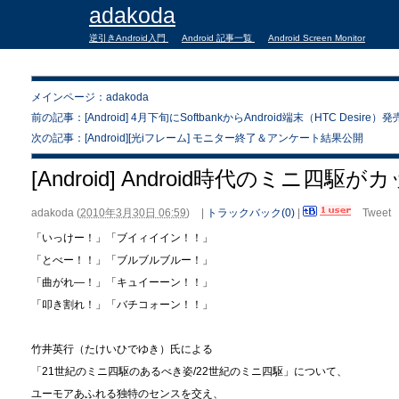
adakoda
逆引きAndroid入門
Android 記事一覧
Android Screen Monitor
メインページ：adakoda
前の記事：[Android] 4月下旬にSoftbankからAndroid端末（HTC Desire）発
次の記事：[Android][光iフレーム] モニター終了＆アンケート結果公開
[Android] Android時代のミニ
adakoda
(
2010年3月30日 06:59
)
|
トラックバック(0)
|
Tweet
「いっけー！」「ブイィイイン！！」
「とべー！！」「ブルブルブルー！」
「曲がれ―！」「キュイーーン！！」
「叩き割れ！」「バチコォーン！！」
竹井英行（たけいひでゆき）氏による
「21世紀のミニ四駆のあるべき姿/22世紀のミニ四駆」について、
ユーモアあふれる独特のセンスを交え、