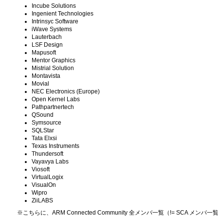
Incube Solutions
Ingenient Technologies
Intrinsyc Software
iWave Systems
Lauterbach
LSF Design
Mapusoft
Mentor Graphics
Mistrial Solution
Montavista
Movial
NEC Electronics (Europe)
Open Kernel Labs
Pathpartnertech
QSound
Symsource
SQLStar
Tata Elxsi
Texas Instruments
Thundersoft
Vayavya Labs
Viosoft
VirtualLogix
VisualOn
Wipro
ZiiLABS
※こちらに、ARM Connected Community 全メンバ一覧（!= SCA