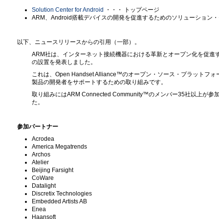
Solution Center for Android
・・・ トップページ
ARM、Android搭載デバイスの開発を促進するためのソリューション
以下、ニュースリリースからの引用（一部）。
ARM社は、インターネット接続機器における革新とオープン化を促進する取り組みの一
の設置を発表しました。
これは、Open Handset Alliance™のオープン・ソース・プラット
製品の開発者をサポートするための取り組みです。
取り組みにはARM Connected Community™のメンバー35社
た。
参加パートナー
Acrodea
America Megatrends
Archos
Atelier
Beijing Farsight
CoWare
Datalight
Discretix Technologies
Embedded Artists AB
Enea
Haansoft