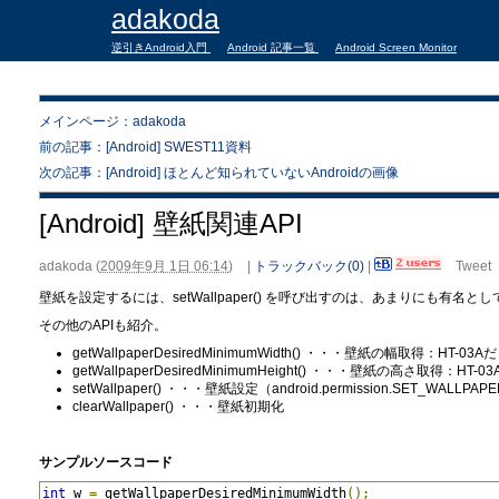
adakoda
逆引きAndroid入門
Android 記事一覧
Android Screen Monitor
メインページ：adakoda
前の記事：[Android] SWEST11資料
次の記事：[Android] ほとんど知られていないAndroidの画像
[Android] 壁紙関連API
adakoda
(
2009年9月 1日 06:14
)
|
トラックバック(0)
|
Tweet
壁紙を設定するには、setWallpaper() を呼び出すのは、あまりにも有名とし
その他のAPIも紹介。
getWallpaperDesiredMinimumWidth() ・・・壁紙の幅取得：HT-03Aだと
getWallpaperDesiredMinimumHeight() ・・・壁紙の高さ取得：HT-03
setWallpaper() ・・・壁紙設定（android.permission.SET_WALLP
clearWallpaper() ・・・壁紙初期化
サンプルソースコード
int
 w 
=
 getWallpaperDesiredMinimumWidth
();