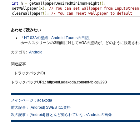
int
 h 
=
 getWallpaperDesiredMinimumHeight
();
setWallpaper
(
x
);
// You can set wallpaper from InputStream
clearWallpaper
();
// You can reset wallpaper to default
あわせて読みたい
「
HT-03Aの壁紙 - Android Zaurusの日記
」
ホームスクリーンの3画面に対してVGAの壁紙が、どのように設定さ
カテゴリ
:
Android
関連記事
トラックバック(0)
トラックバックURL: http://mt.adakoda.com/mt-tb.cgi/293
メインページ：adakoda
前の記事：[Android] SWEST11資料
次の記事：[Android] ほとんど知られていないAndroidの画像