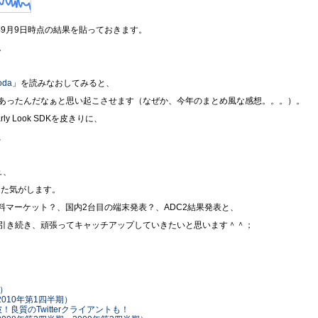
年9月9日時点の結果を貼っておきます。
。
oda
」を読みなおしてみると、
あったんだなぁと思い起こさせます（なぜか、今年のまとめ風な感想。。。）。
rly Look SDKを皮きりに、
、
ュ、
きた気がします。
の有料マーケット？、国内2台目の端末発表？、ADC2結果発表と、
引き続き、頑張ってキャッチアップしていきたいと思います＾＾；
月）
（2010年第1四半期）
本突破！良質のTwitterクライアントも！