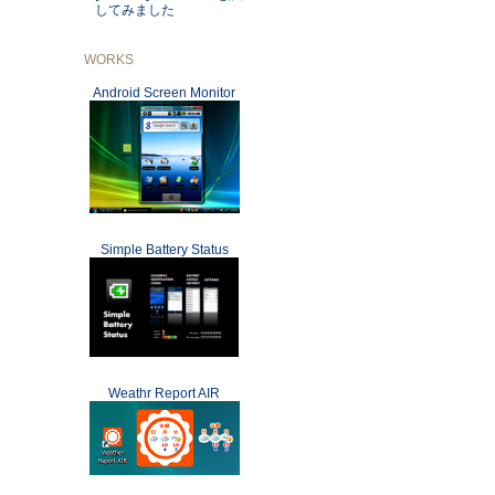
してみました
WORKS
Android Screen Monitor
Simple Battery Status
Weathr Report AIR