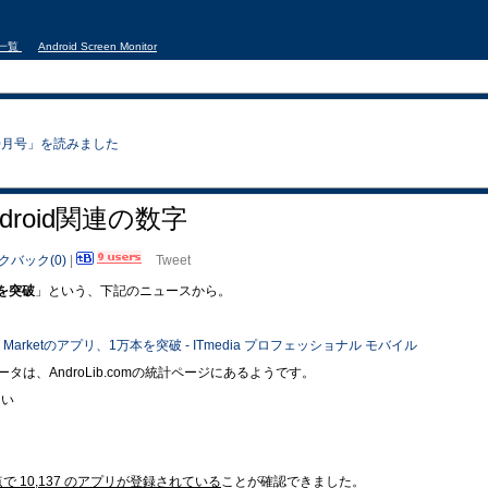
事一覧
Android Screen Monitor
9年10月号」を読みました
Android関連の数字
クバック(0)
|
Tweet
本を突破
」という、下記のニュースから。
id Marketのアプリ、1万本を突破 - ITmedia プロフェッショナル モバイル
は、AndroLib.comの統計ページにあるようです。
ない
、
点で 10,137 のアプリが登録されている
ことが確認できました。