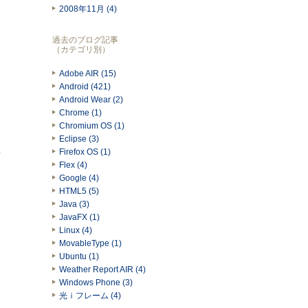
2008年11月 (4)
過去のブログ記事
（カテゴリ別）
Adobe AIR (15)
Android (421)
Android Wear (2)
Chrome (1)
Chromium OS (1)
Eclipse (3)
ま
Firefox OS (1)
Flex (4)
Google (4)
HTML5 (5)
Java (3)
JavaFX (1)
Linux (4)
MovableType (1)
Ubuntu (1)
Weather Report AIR (4)
Windows Phone (3)
光ｉフレーム (4)