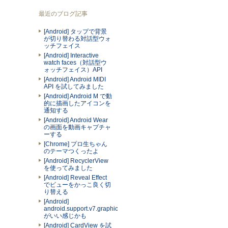
最近のブログ記事
[Android] タップで背景
が切り替わる対話型ウォ
ッチフェイス
[Android] Interactive
watch faces（対話型ウ
ォッチフェイス）API
[Android] Android MIDI
API を試してみました
[Android] Android M で動
的に描画したアイコンを
通知する
[Android] Android Wear
の画面を動画キャプチャ
ーする
[Chrome] プロ生ちゃん
のテーマつくったよ
[Android] RecyclerView
を使ってみました
[Android] Reveal Effect
でビューをかっこ良く切
り替える
[Android]
android.support.v7.graphics.Palette
がいい感じかも
[Android] CardView を試