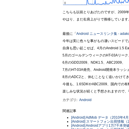
こちらも以前とりあげたのですが、2009
やはり、まだ右肩上がりで推移しています
最後に「
Android ニュースリンク集 - adak
今年は実に色々な事がもの凄いスピードで
自身も思い起こせば、4月のAndroid 1.5 Ea
5月のゴールデンウィークのHT-03Aリーク
6月のGDD2009、NDK1.5、ABC2009、
7月のHT-03A発売、Android開発本ラッシ
8月のADC2と、休むことなく追いかけて
今後も、1.6SDKやABC2009、国内で
楽しみな状況が続くと予想されますので、
カテゴリ
:
Android
関連記事
[Android] AdMob データ（2010年4
[Android] スマートフォン出荷情報
[Android] Androidアプリ1万7千