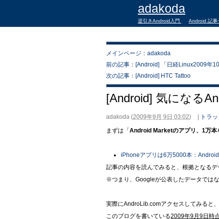
adakoda
逆引きAndroid入門
Android 記
メインページ：adakoda
前の記事：[Android] 「日経Linux200
次の記事：[Android] HTC Tattoo
[Android] 気になる
adakoda
(
2009年9月 9日 03:02
)
|
トラッ
まずは「
Android Marketのアプリ、1万
iPhoneアプリは6万5000本：Andro
記事の内容を読んでみると、根拠となるデータ
※つまり、Googleが公表したデータでは
実際にAndroLib.comアクセスしてみると
このブログを書いている
2009年9月9日時