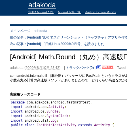
adakoda
逆引きAndroid入門
Android 記事一覧
Android Screen Monitor
メインページ：adakoda
前の記事：[Android] NDK でスクリーンショット（キャプチャ）アプリを作
次の記事：[Android] 「日経Linux2009年9月号」を読みました
[Android] Math.Round（丸め）高速版Fa
adakoda
(
2009年8月10日 23:42
)
|
トラックバック(0)
|
Tweet
com.android.internal.util （非公開）パッケージに FastMath というクラス
小数点丸め計算の高速版メソッドがありましたので、どれくらい高速なのか
実験用ソースコード
package
 com
.
adakoda
.
android
.
fastmathtest
;
import
 android
.
app
.
Activity
;
import
 android
.
os
.
Bundle
;
import
 android
.
os
.
SystemClock
;
import
 android
.
util
.
Log
;
public
class
FastMathTestActivity
extends
Activity
{