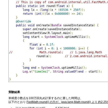
// This is copy of com.android.internal.util.FastMath.
public
static
int
 round
(
float
 x
)
{
long
 lx 
=
(
long
)(
x 
*
(
65536
*
256f
));
return
(
int
)((
lx 
+
0x800000
)
>>
24
);
}
@Override
public
void
 onCreate
(
Bundle
 savedInstanceState
)
{
super
.
onCreate
(
savedInstanceState
);
        setContentView
(
R
.
layout
.
main
);
long
 start 
=
SystemClock
.
uptimeMillis
();
{
float
 a 
=
0.1f
;
for
(
int
 i 
=
0
;
 i 
<
1000000
;
 i
++)
{
//                Math.round(a);    // 1.java.lang.Math
                round
(
a
);
// 2.com.android.internal
}
}
long
end
=
SystemClock
.
uptimeMillis
();
Log
.
v
(
"time[ms]"
,
String
.
valueOf
(
end
-
 start
));
}
}
実験結果
単精度小数点を100万回丸め計算するのに要した時間は、
以下のとおり
FastMath.round() の方が、java.lang.Math.round() より 約