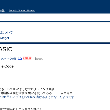
事一覧
Android Screen Monitor
電力化について
Widget
BASIC
クバック(0)
|
Tweet
gle Code
リを開発できるBASICのようなプログラミング言語
リケーション用開発＆実行環境 simpleを使ってみる・・・安生先生
 » Android用のアプリをBASICで書けるようになったようです
SICで書かれたテトリスが動作！