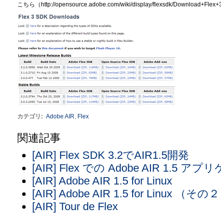
こちら（http://opensource.adobe.com/wiki/display/flexsdk/Down
カテゴリ
:
Adobe AIR
,
Flex
関連記事
[AIR] Flex SDK 3.2でAIR1.5開発
[AIR] Flex での Adobe AIR 1
[AIR] Adobe AIR 1.5 for Linux
[AIR] Adobe AIR 1.5 for Linux （その
[AIR] Tour de Flex