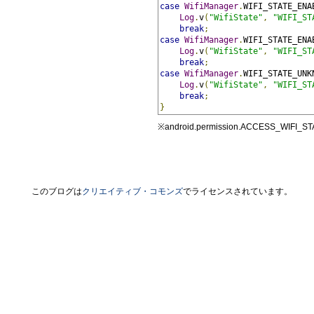
case
WifiManager
.
WIFI_STATE_ENA
Log
.
v
(
"WifiState"
,
"WIFI_ST
break
;
case
WifiManager
.
WIFI_STATE_ENA
Log
.
v
(
"WifiState"
,
"WIFI_ST
break
;
case
WifiManager
.
WIFI_STATE_UNK
Log
.
v
(
"WifiState"
,
"WIFI_ST
break
;
}
※android.permission.ACCESS_W
このブログは
クリエイティブ・コモンズ
でライセンスされています。