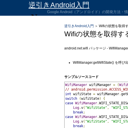
逆引きAndroid入門
Google Android（アンドロイド）の開発方法
逆引きAndroid入門
＞
Wifiの状態を取得
Wifiの状態を取得
android.net.wifi パッケージ - WifiM
WifiManager.getWifiState
サンプルソースコード
WifiManager
 wifiManager 
=
(
Wifi
// android.permission.ACCESS_WI
int
 wifiState 
=
 wifiManager
.
get
switch
(
wifiState
)
{
case
WifiManager
.
WIFI_STATE_DIS
Log
.
v
(
"WifiState"
,
"WIFI_ST
break
;
case
WifiManager
.
WIFI_STATE_DIS
Log
.
v
(
"WifiState"
,
"WIFI_ST
break
;