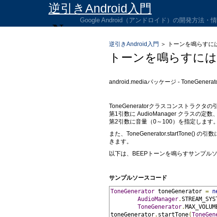
逆引きAndroid入門
Google Android（アンドロイド）の開発方法
逆引きAndroid入門
＞
トーンを鳴らすに
トーンを鳴らすには
android.mediaパッケージ - ToneGe
ToneGeneratorクラスコンストラクタ
第1引数に AudioManager クラスの定数
第2引数に音量（0～100）を指定します
また、ToneGenerator.startTon
きます。
以下は、BEEPトーンを鳴らすサンプル
サンプルソースコード
ToneGenerator
 toneGenerator 
=
n
AudioManager
.
STREAM_SYS
ToneGenerator
.
MAX_VOLUM
toneGenerator
.
startTone
(
ToneGen