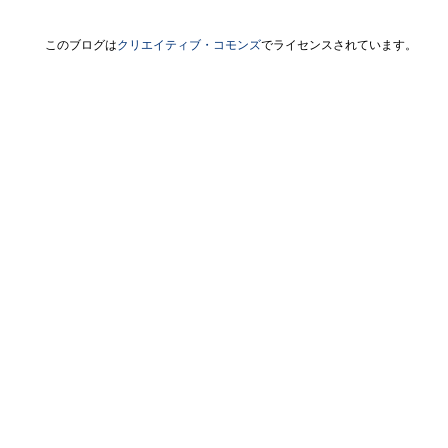
このブログは
クリエイティブ・コモンズ
でライセンスされています。