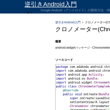
逆引きAndroid入門
Google Android（アンドロイド）の開発方法
逆引きAndroid入門
＞
クロノメーター(Chr
クロノメーター(Chro
概要
android.widgetパッケージ - Chron
ソースコード
package
 com
.
adakoda
.
android
.
chr
import
 com
.
adakoda
.
android
.
chro
import
 android
.
app
.
Activity
;
import
 android
.
os
.
Bundle
;
import
 android
.
widget
.
Chronomet
public
class
ChronometerSampleA
@Override
public
void
 onCreate
(
Bundle
super
.
onCreate
(
savedIns
        setContentView
(
R
.
layout
Chronometer
 chronometer
        chronometer
.
setFormat
(
"