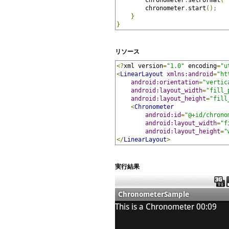
        chronometer
.
start
();
}
}
リソース
<?
xml version
=
"1.0"
 encoding
=
"u
<
LinearLayout
xmlns:android
=
"ht
android:orientation
=
"vertic
android:layout_width
=
"fill_
android:layout_height
=
"fill
<
Chronometer
android:id
=
"@+id/chrono
android:layout_width
=
"f
android:layout_height
=
"
</
LinearLayout
>
実行結果