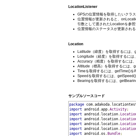
LocationListener
GPSの位置情報を取得したいクラスでL
位置情報が更新されると、onLocati
引数として渡されたLocation
位置情報のステータスが更新されると、o
Location
Latitude（緯度）を取得するには、ge
Longitude（経度）を取得するには、g
Accuracy（精度）を取得するには、g
Altitude（標高）を取得するには、ge
Timeを取得するには、getTime(
Speedを取得するには、getSpee
Bearingを取得するには、getBear
サンプルソースコード
package
 com
.
adakoda
.
locationtes
import
 android
.
app
.
Activity
;
import
 android
.
location
.
Locatio
import
 android
.
location
.
Locatio
import
 android
.
location
.
Locatio
import
 android
.
location
.
Locatio
import
 android
.
os
.
Bundle
;