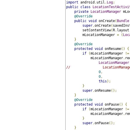
import
 android
.
util
.
Log
;
public
class
LocationTestActivi
private
LocationManager
 mLo
@Override
public
void
 onCreate
(
Bundle
super
.
onCreate
(
savedIns
        setContentView
(
R
.
layout
        mLocationManager 
=
(
Loc
}
@Override
protected
void
 onResume
()
{
if
(
mLocationManager 
!=
            mLocationManager
.
re
LocationManager
//                LocationManag
0
,
0
,
this
);
}
super
.
onResume
();
}
@Override
protected
void
 onPause
()
{
if
(
mLocationManager 
!=
            mLocationManager
.
re
}
super
.
onPause
();
}