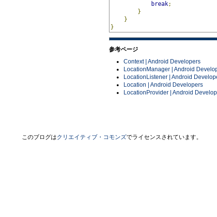
break
;
}
}
}
参考ページ
Context | Android Developers
LocationManager | Android Develo
LocationListener | Android Develop
Location | Android Developers
LocationProvider | Android Develop
このブログは
クリエイティブ・コモンズ
でライセンスされています。