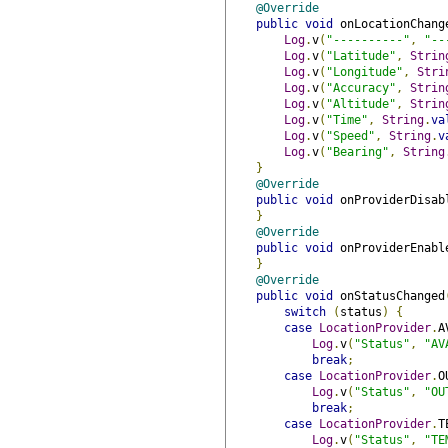
@Override
public
void
 onLocationChang
Log
.
v
(
"----------"
,
"--
Log
.
v
(
"Latitude"
,
Strin
Log
.
v
(
"Longitude"
,
Stri
Log
.
v
(
"Accuracy"
,
Strin
Log
.
v
(
"Altitude"
,
Strin
Log
.
v
(
"Time"
,
String
.
va
Log
.
v
(
"Speed"
,
String
.
v
Log
.
v
(
"Bearing"
,
String
}
@Override
public
void
 onProviderDisab
}
@Override
public
void
 onProviderEnabl
}
@Override
public
void
 onStatusChanged
switch
(
status
)
{
case
LocationProvider
.
A
Log
.
v
(
"Status"
,
"AV
break
;
case
LocationProvider
.
O
Log
.
v
(
"Status"
,
"OU
break
;
case
LocationProvider
.
T
Log
.
v
(
"Status"
,
"TE