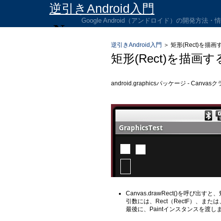
逆引きAndroid入門
Google Android（アンドロイド）の開発方法
逆引きAndroid入門
＞
矩形(Rect)を描
矩形(Rect)を描画
android.graphicsパッケージ - Can
Canvas.drawRect()を呼び
引数には、Rect（RectF）、または、left,
最後に、Paintインスタンスを渡し