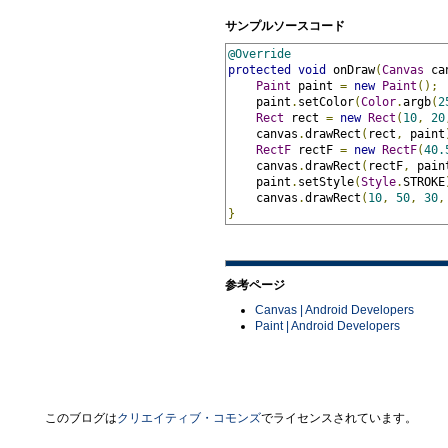
サンプルソースコード
@Override
protected
void
 onDraw
(
Canvas
 ca
Paint
 paint 
=
new
Paint
();
    paint
.
setColor
(
Color
.
argb
(
2
Rect
 rect 
=
new
Rect
(
10
,
20
    canvas
.
drawRect
(
rect
,
 paint
RectF
 rectF 
=
new
RectF
(
40.
    canvas
.
drawRect
(
rectF
,
 pain
    paint
.
setStyle
(
Style
.
STROKE
    canvas
.
drawRect
(
10
,
50
,
30
,
}
参考ページ
Canvas | Android Developers
Paint | Android Developers
このブログは
クリエイティブ・コモンズ
でライセンスされています。