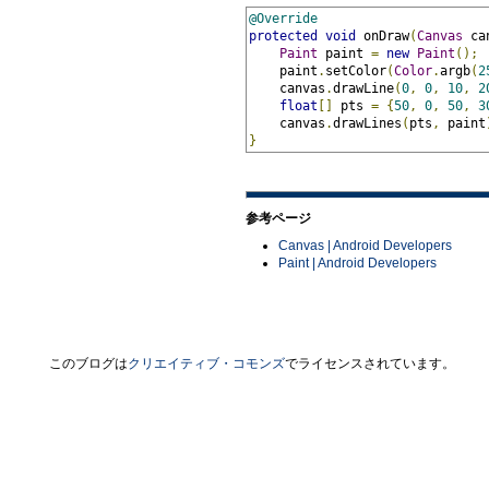
@Override
protected
void
 onDraw
(
Canvas
 ca
Paint
 paint 
=
new
Paint
();
    paint
.
setColor
(
Color
.
argb
(
2
    canvas
.
drawLine
(
0
,
0
,
10
,
2
float
[]
 pts 
=
{
50
,
0
,
50
,
3
    canvas
.
drawLines
(
pts
,
 paint
}
参考ページ
Canvas | Android Developers
Paint | Android Developers
このブログは
クリエイティブ・コモンズ
でライセンスされています。