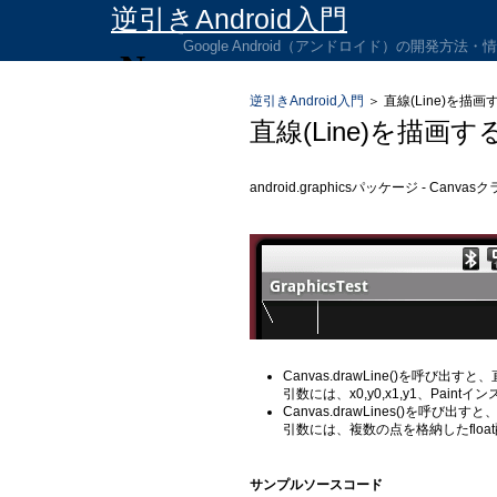
逆引きAndroid入門
Google Android（アンドロイド）の開発方法
逆引きAndroid入門
＞
直線(Line)を描
直線(Line)を描画
android.graphicsパッケージ - Can
Canvas.drawLine()を呼び出
引数には、x0,y0,x1,y1、Pain
Canvas.drawLines()を呼
引数には、複数の点を格納したfloat配列
サンプルソースコード