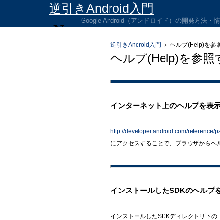
逆引きAndroid入門
Google Android（アンドロイド）の開発方法
逆引きAndroid入門
＞
ヘルプ(Help)を
ヘルプ(Help)を参
インターネット上のヘルプを表
http://developer.android.com/reference/
にアクセスすることで、ブラウザからヘ
インストールしたSDKのヘルプ
インストールしたSDKディレクトリ下の「doc