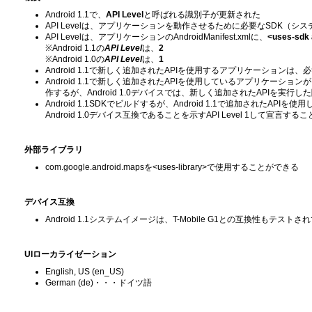
Android 1.1で、
API Level
と呼ばれる識別子が更新された
API Levelは、アプリケーションを動作させるために必要なSDK（
API Levelは、アプリケーションのAndroidManifest.xmlに、
<uses-sdk 
※Android 1.1の
API Level
は、
2
※Android 1.0の
API Level
は、
1
Android 1.1で新しく追加されたAPIを使用するアプリケーションは、必ず
Android 1.1で新しく追加されたAPIを使用しているアプリケーションが、A
作するが、Android 1.0デバイスでは、新しく追加されたAPIを実行
Android 1.1SDKでビルドするが、Android 1.1で追加されたAPIを
Android 1.0デバイス互換であることを示すAPI Level 1して宣言する
外部ライブラリ
com.google.android.mapsを<uses-library>で使用することができる
デバイス互換
Android 1.1システムイメージは、T-Mobile G1との互換性もテストさ
UIローカライゼーション
English, US (en_US)
German (de)・・・ドイツ語