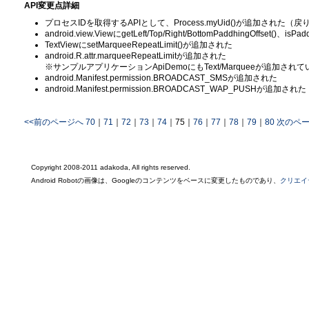
API変更点詳細
プロセスIDを取得するAPIとして、Process.myUid()が追加された（戻り
android.view.ViewにgetLeft/Top/Right/BottomPaddhingOffset()、is
TextViewにsetMarqueeRepeatLimit()が追加された
android.R.attr.marqueeRepeatLimitが追加された
※サンプルアプリケーションApiDemoにもText/Marqueeが追加され
android.Manifest.permission.BROADCAST_SMSが追加された
android.Manifest.permission.BROADCAST_WAP_PUSHが追加された
<<前のページへ
70
｜
71
｜
72
｜
73
｜
74
｜
75
｜
76
｜
77
｜
78
｜
79
｜
80
次のペー
Copyright 2008-2011 adakoda, All rights reserved.
Android Robotの画像は、Googleのコンテンツをベースに変更したものであり、
クリエイ