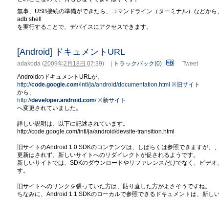
無事、USB接続の準備ができたら、コマンドライン（ターミナル）などから
adb shell
を実行することで、デバイスにアクセスできます。
[Android] ドキュメントURL
adakoda
(
2009年2月18日 07:39
)
|
トラックバック(0)
|
Tweet
AndroidのドキュメントURLが、
http://
code.google.com
/intl/ja/android/documentation.html ※旧サイト
から、
http://
developer.android.com
/ ※新サイト
へ変更されていました。
詳しい説明は、以下に記述されています。
http://code.google.com/intl/ja/android/devsite-transition.html
旧サイトのAndroid 1.0 SDKのコンテンツは、しばらくは参照できますが、
更新はされず、新しいサイトへのリダイレクトが促されるようです。
新しいサイトでは、SDKのダウンロードやリファレンスだけでなく、ビデ
す。
旧サイトへのリンクを張っていた方は、貼り直した方がよさそうですね。
ちなみに、Android 1.1 SDKのローカルで参照できるドキュメントは、