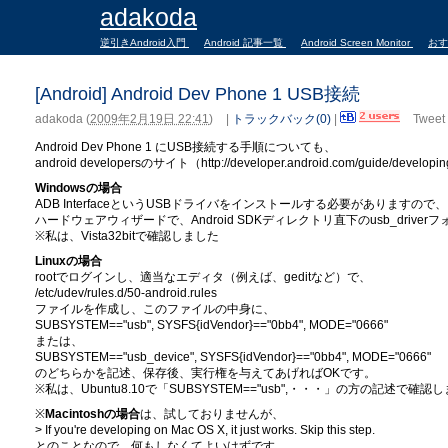
adakoda
逆引きAndroid入門
Android 記事一覧
Android Screen Monitor
お
[Android] Android Dev Phone 1 USB接続
adakoda
(
2009年2月19日 22:41
)
|
トラックバック(0)
|
Tweet
Android Dev Phone 1 にUSB接続する手順についても、
android developersのサイト（http://developer.android.com/guide/dev
Windowsの場合
ADB InterfaceというUSBドライバをインストールする必要がありますので、
ハードウェアウィザードで、Android SDKディレクトリ直下のusb_driv
※私は、Vista32bitで確認しました
Linuxの場合
rootでログインし、適当なエディタ（例えば、geditなど）で、
/etc/udev/rules.d/50-android.rules
ファイルを作成し、このファイルの中身に、
SUBSYSTEM=="usb", SYSFS{idVendor}=="0bb4", MODE="0666"
または、
SUBSYSTEM=="usb_device", SYSFS{idVendor}=="0bb4", MODE="0666"
のどちらかを記述、保存後、実行権を与えてあげればOKです。
※私は、Ubuntu8.10で「SUBSYSTEM=="usb",・・・」の方の記述で確認
※
Macintoshの場合
は、試しておりませんが、
> If you're developing on Mac OS X, it just works. Skip this step.
とのことなので、何もしなくてよいはずです。