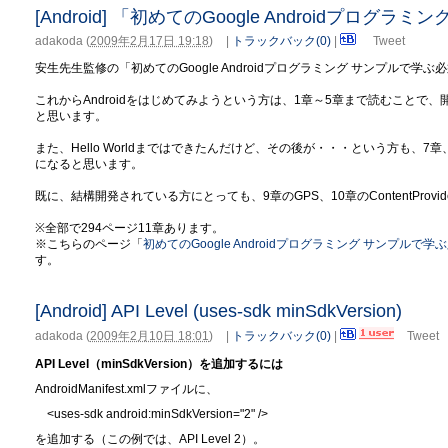
[Android] 「初めてのGoogle Androidプログ
adakoda
(
2009年2月17日 19:18
)
|
トラックバック(0)
|
Tweet
安生先生監修の「初めてのGoogle Androidプログラミング サンプルで
これからAndroidをはじめてみようという方は、1章～5章まで読むことで、開発
と思います。
また、Hello Worldまではできたんだけど、その後が・・・という方も、
になると思います。
既に、結構開発されている方にとっても、9章のGPS、10章のContentPro
※全部で294ページ11章あります。
※こちらのページ「
初めてのGoogle Androidプログラミング サンプルで
す。
[Android] API Level (uses-sdk minSdkVersion)
adakoda
(
2009年2月10日 18:01
)
|
トラックバック(0)
|
Tweet
API Level（minSdkVersion）を追加するには
AndroidManifest.xmlファイルに、
<uses-sdk android:minSdkVersion="2" />
を追加する（この例では、API Level 2）。