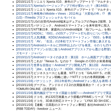
[2010/11/17] ソニエリ Xperia X10、来年のアップデートで「マル
[2010/11/17] Xperiaのバージョンアップで何が変わった？（第1
[2010/11/17] ソニエリ Xperia X10、来年のアップデートで「マル
[2010/11/17] 神尾寿のMobile＋Views：2011年は「大変化
(1/2) - ITmedia プロフェッショナル モバイル
[2010/11/17] LGの次世代Android端末はデュアルコアのTegra 2採用
[2010/11/17] パナソニック、Androidスマートフォンを来年前半に投入
[2010/11/17] NTT東日本、家庭向けのAndroid端末「光iフレーム」
[2010/11/17] KDDIに「IS01」のOSアップデート打ち切りについて問い
[2010/11/17] 人気沸騰、KDDIのAndroidスマートフォン「IS03」
[2010/11/17] 「AV」「生活」の2本柱でスマートフォン市場に参入するパナ
[2010/11/17] Androidカーネルに350件以上のバグを発見、そのうち
[2010/11/17] アマゾンが次に狙うAndroidアプリストアから透ける野望と
ズモード・ジャパン
[2010/11/17] Androidケータイの歩き方：第1回 ホーム画面アプリ選びあれ
[2010/11/17] これが『Nexus S』なのか？ Google の CEO が未発表端末を披
[2010/11/17] 世界を目指せ！Androidアプリ開発入門：第12回 Andr
[2010/11/17] 「jibe」も使えない？：KDDI、IS01のOSバージョンアッ
[2010/11/17] ビジネスユースにも最適、NTTドコモ「GALAXY S」
[2010/11/17] スマートフォン戦略に迷い？NTTドコモの冬商戦戦略 -
[2010/11/16] パナソニック、2011年前半にAndroidフォン投入を表明-
[2010/11/16] グーグル、アンドロイド2.2の次期版発表か？ : インタ
YOMIURI ONLINE（読売新聞）
[2010/11/16] 屋内施設で"ケータイ国盗り合戦"――Androidアプリで実
[2010/11/16] ドコモ、約1320万画素カメラ搭載のPRIMEシリーズ「F
[2010/11/16] ドコモ、3D表示対応スマートフォン「LYNX 3D SH-03
[2010/11/16] 【連載・日高彰のスマートフォン事情】各社Andr
(RBB TODAY) - livedoor ニュース: