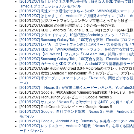
[2010/12/07] 新しいビジネスモデルを作る：好きな人を3Dで撮って
ITmedia プロフェッショナル モバイル
[2010/12/07] 高速データ通信ができちゃうの!? WiMAX搭載スマー
[2010/12/07] はじめまして。Androidアプリ開発＆デザイン（1/3） - ＠I
[2010/12/07] [jp]スマートフォンはコンテンツ市場にとってから騒ぎ
[2010/12/07] Android の分断化問題がよく分かる一枚の写真
[2010/12/07] KDDI、Android「au one GREE」向けにグリーの
[2010/12/07] クリエイティブ、10型/7型のAndroidタブレット「ZiiO」 -A
[2010/12/07] Samsung Galaxy Tab、100万台を突破 - ITmedia
[2010/12/07] レピカ、スマートフォン向けにARサービスを提供する「ア
[2010/12/07] KDDIが「WiMAX搭載スマートフォン」を発売する方針であ
[2010/12/07] 【PC Watch】 サムスン「GALAXY Tab」試
[2010/12/07] Samsung Galaxy Tab、100万台を突破 - ITmedia News
[2010/12/07] カヤックとKDDIアメリカ、Androidアプリ情報配信サー
[2010/12/07] Andy RubinがAndroid 3.0をMotorolaのタブレッ
[2010/12/07] 次世代Android "Honeycomb" 早くもプレビュー、タ
[2010/12/07] 米グーグル、スマートフォン「Nexus S」関連ビデオを
ース)
[2010/12/07] 「Nexus S」が実際に動くムービーいろいろ、YouTube2.
[2010/12/07] Google、初のAndroid "Gingerbread"端末「Nexus
[2010/12/07] TechCrunchフルレビュー：Google Nexus S
[2010/12/07] サムスン「Nexus S」がサポートするNFCって何？ :
[2010/12/07] TechCrunchフルレビュー：Google Nexus S
[2010/12/07] Google、自社ブランド端末「Nexus S」発表 Andro
モバイル
[2010/12/07] Google、Android 2.3と「Nexus S」を発表 - ケータイ Wa
[2010/12/07] レッドスター、Android2.3搭載「Nexus S」を早
ード・ジャパン