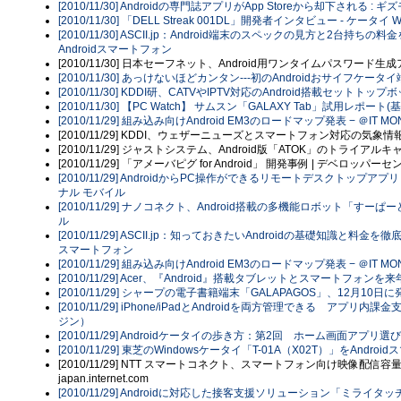
[2010/11/30] Androidの専門誌アプリがApp Storeから却下される 
[2010/11/30] 「DELL Streak 001DL」開発者インタビュー - ケータイ W
[2010/11/30] ASCII.jp：Android端末のスペックの見方と2
Androidスマートフォン
[2010/11/30] 日本セーフネット、Android用ワンタイムパスワード生
[2010/11/30] あっけないほどカンタン---初のAndroidおサイフケー
[2010/11/30] KDDI研、CATVやIPTV対応のAndroid搭載セットトップボ
[2010/11/30] 【PC Watch】 サムスン「GALAXY Tab」試用レポー
[2010/11/29] 組み込み向けAndroid EM3のロードマップ発表 − ＠IT MON
[2010/11/29] KDDI、ウェザーニューズとスマートフォン対応の気象情
[2010/11/29] ジャストシステム、Android版「ATOK」のトライアル
[2010/11/29] 「アメーバピグ for Android」 開発事例 | デベロッパー
[2010/11/29] AndroidからPC操作ができるリモートデスクトップアプリ「Remo
ナル モバイル
[2010/11/29] ナノコネクト、Android搭載の多機能ロボット「すーぱ
ル
[2010/11/29] ASCII.jp：知っておきたいAndroidの基礎知識と
スマートフォン
[2010/11/29] 組み込み向けAndroid EM3のロードマップ発表 − ＠IT MON
[2010/11/29] Acer、『Android』搭載タブレットとスマートフォンを来年発売へ 
[2010/11/29] シャープの電子書籍端末「GALAPAGOS」、12月10日に発売 -
[2010/11/29] iPhone/iPadとAndroidを両方管理できる アプ
ジン）
[2010/11/29] Androidケータイの歩き方：第2回 ホーム画面アプリ選びあ
[2010/11/29] 東芝のWindowsケータイ「T-01A（X02T）」をAnd
[2010/11/29] NTT スマートコネクト、スマートフォン向け映像配信
japan.internet.com
[2010/11/29] Androidに対応した接客支援ソリューション「ミライタッチ f