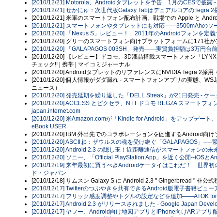
[2010/12/21] Motorola、Androidタブレットを予告 1月のCESで披
[2010/12/21] せかにゅ：次世代版Galaxy TabはデュアルコアのTegra 2搭載
[2010/12/21] 米軍のスマートフォン配布計画、戦場での Apple と An
[2010/12/21] スマートフォンやタブレットにも対応――3500mAhのソーラー充
[2010/12/20] 「Nexus S」レビュー！ 2011年のAndroidフ
[2010/12/20] グリーのスマートフォン向けプラットフォームに171社
[2010/12/20] 「GALAPAGOS 003SH」発売――実質負担額は3万円台前半
[2010/12/20] 【レビュー】ドコモ、3D液晶搭載スマートフォン「LYNX
チェック!! | 携帯 | マイコミジャーナル
[2010/12/20] AndroidタブレットのリファレンスにNVIDIA Tegra 2採用
[2010/12/20] 個人情報がダダ漏れ - スマートフォンアプリの実態、WSJ紙
ニュース）
[2010/12/20] 発売延期を繰り返した「DELL Streak」が21日発売 - ケー
[2010/12/20] ACCESS とピクセラ、NTT ドコモ REGZA スマ
japan.internet.com
[2010/12/20] 米Amazon.comが「Kindle for Android」をア
eBook USER
[2010/12/20] IBM 外出先でのコラボレーションを促進するAndroid向け
[2010/12/20] ASCII.jp：ザウルスの魂を受け継ぐ「GALAPAGOS」─
[2010/12/20] Android 2.3 の隠し玉！近距離通信がスマートフォンの未来
[2010/12/20] ソニー、「Official PlayStation App」を近く公開--iOS
[2010/12/19] 来年最初に買うべきAndroidケータイはこれだ！ 世
ド・ジャパン
[2010/12/18] サムスン Galaxy S に Android 2.3 " Gingerbread " 非公
[2010/12/17] Twitterのつぶやきを共有できるAndroid版電子書
[2010/12/17] フリック感度調整やトグルの設定などを追加――ATOK for An
[2010/12/17] Android 2.3 がリリースされました - Google Japan Develope
[2010/12/17] ヤフー、Android向け地図アプリとiPhone向けARアプリ配