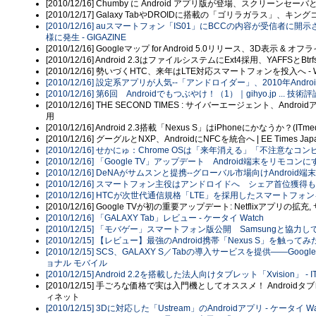
[2010/12/16] Chumby に Android アプリ版が登場、スクリーンセ
[2010/12/17] Galaxy TabやDROIDに搭載の「ゴリラガラス」、キング
[2010/12/16] auスマートフォン「IS01」にBCCの内容が受信者に
様に発生 - GIGAZINE
[2010/12/16] Googleマップ for Android 5.0リリース、3D表示 & オ
[2010/12/16] Android 2.3はファイルシステムにExt4採用、YAFF
[2010/12/16] 勢いづくHTC、来年はLTE対応スマートフォンを投入へ - 
[2010/12/16] 設定系アプリが人気--「アンドロイダー」、2010年Andro
[2010/12/16] 第6回 Androidでもつぶやけ！（1）｜gihyo.jp ... 技術
[2010/12/16] THE SECOND TIMES : サイバーエージェント、
用
[2010/12/16] Android 2.3搭載「Nexus S」はiPhoneにかなうか？(ITmedi
[2010/12/16] グーグルとNXP、AndroidにNFCを統合へ | EE Times Jap
[2010/12/16] せかにゅ：Chrome OSは「来年消える」「不注意なコン
[2010/12/16] 「Google TV」アップデート Android端末をリモコンにす
[2010/12/16] DeNAがサムスンと提携--グローバル市場向けAndroid端末に
[2010/12/16] スマートフォン主役はアンドロイドへ シェア首位獲得も時間の
[2010/12/16] HTCが次世代通信規格「LTE」を採用したスマートフォンを発
[2010/12/16] Google TVが初の重要アップデート: Netflixアプリの
[2010/12/16] 「GALAXY Tab」レビュー - ケータイ Watch
[2010/12/15] 「モバゲー」スマートフォン版公開 Samsungと協力し
[2010/12/15] 【レビュー】最強のAndroid携帯「Nexus S」を触っ
[2010/12/15] SCS、GALAXY S／Tabの導入サービスを提供――Goog
ョナル モバイル
[2010/12/15] Android 2.2を搭載した法人向けタブレット「Xvision」
[2010/12/15] 手ごろな価格で実は入門機としてオススメ！ Androidタ
ィネット
[2010/12/15] 3Dに対応した「Ustream」のAndroidアプリ - ケータイ Wa