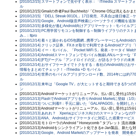
[2010/12/15] スマートフォンで見やすく表示：「ITmedia スマートフ
ル
[2010/12/15] Gmailの作者Paul Buchheitが「Chrome OSは消え
[2010/12/15] 「DELL Streak 001DL」17日発売、不具合は後日修正 - 
[2010/12/15] Google、Android版音声検索にパーソナライズ機能を追加 - 
[2010/12/15] 多様化が進むAndroid向けアプリマーケット - モバイルア
[2010/12/15] PC用学習リモコンを制御する～制御ライブラリのテストまで（
み...：Itpro
[2010/12/14] 着々と築かれるiOS包囲網...携帯プレーヤーにもAndr
[2010/12/14] クリック証券、FXネオ取引で利用できるAndroidアプリ「FXro
[2010/12/14] イー・モバイル、「Pocket WiFi S」発表 - ケータイ Watc
[2010/12/14] Androidスマートフォンでモバイル無線LANルーターな「Po
[2010/12/14] [FT]グーグル「アンドロイドの父」が語るクラウド
[2010/12/14] おサイフケータイでトクをする：各社のAndroi
情報をまとめてチェック！ - ITmedia +D モバイル
[2010/12/14] 世界のモバイルアプリダウンロード数、2014年には約770
ル
[2010/12/13] 来年は「Google TV」が大ヒットすると期待できる
ン
[2010/12/13] Androidマーケットがリニューアル、払い戻し受付は1
[2010/12/13] FlashでAndroidアプリを作りAndroid Marketに登録（1/3）
[2010/12/13] ついに到着!!：手元に届いた「GALAPAGOS」を開封した (1/2) 
[2010/12/13] Androidマーケットがリニューアル、払い戻し受付は1
[2010/12/13] あれれ？ Xperiaはビジネス向けのスマートフォンなの!
[2010/12/13] ANA、Androidおサイフケータイに対応した搭乗サービス
[2010/12/13] モトローラのAndroid " Honeycomb " タブレット 流出画
[2010/12/13] Androidをシンクライアント化できるe-Jan製品、
[2010/12/13] Google、Android Marketのアップデートを発表 開