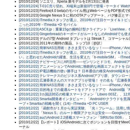
[2010/12/24] ソニエリ、Xperia 新モデルを2月13日に発表
[2010/12/24] T-01C売り切れ、Xi端末は新規0円で登場 - ケータイ Watch
[2010/12/23] Firefox(4.0 beta)のモバイル用はWebページをPDF形
[2010/12/23] Google Nexus S に初のOTAアップデート、バグ修正
[2010/12/23] ITmediaスタッフが選ぶ、2010年の"注目ケータイ
こった2010年 - ITmedia +D モバイル
[2010/12/23] ASCII.jp：重量15gの腕時計型クライアント「Liv
[2010/12/23] GingerbreadのキーボードがルートなしのAndroi
[2010/12/23] デルの7型 Android タブレットは Streak 7、コマーシャ
[2010/12/23] 2011年の期待の製品、トップ10〔抄訳〕
[2010/12/22] 簡単NAS活用術：きさま見ているなッ！――iPhone／Andro
[2010/12/22] ITmediaスタッフが選ぶ、2010年の"注目ケータイ＆
い」と思わせたAndroidの躍進、生活を変えた「b-mobileSIM」 - ITmed
[2010/12/22] ナビサービスにAR活用――ゼンリンとドコモ、Androidア
[2010/12/22] アニメーションでAndroidに独創的な画面エフェクトを (1/2)
[2010/12/22] IP電話機能の使い勝手は？ 日本通信の格安Android端末を
[2010/12/22] テレマークスのビジネス系Androidアプリ群、ダウンロード回
[2010/12/22] 広瀬香美さんのスマホアプリが登場！ その名も『広瀬香
[2010/12/22] 簡単NAS活用術：きさま見ているなッ！――iPhone／Andro
[2010/12/22] 目的地までの最適ルートをドアトゥドアで Android版「NA
[2010/12/22] 3カ国語対応の軽量スマートフォン「Libero 003Z」、12月2
[2010/12/22] Smartia開発者インタビュー：「Androidやク
ーブ＋Smartiaの戦略を聞く (1/4) - ITmedia +D PC USER
[2010/12/22] 「函館市が１月から実証実験、「光ｉフレーム」活用し情報提
[2010/12/22] 「Nexus S」のルート権限アクセスは安全――Googl
[2010/12/22] auのAndroid 2.2搭載スマートフォン「SIRIUSα IS06」
[2010/12/22] 【レポート】iOS/Androidに次ぐポジションを目指す
ーナル