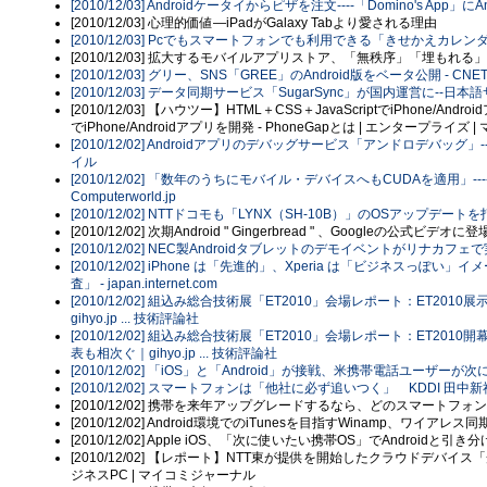
[2010/12/03] Androidケータイからピザを注文----「Domino's App」にA
[2010/12/03] 心理的価値―iPadがGalaxy Tabより愛される理由
[2010/12/03] Pcでもスマートフォンでも利用できる「きせかえカレ
[2010/12/03] 拡大するモバイルアプリストア、「無秩序」「埋もれる」の不満
[2010/12/03] グリー、SNS「GREE」のAndroid版をベータ公開 - CNET 
[2010/12/03] データ同期サービス「SugarSync」が国内運営に--日本語
[2010/12/03] 【ハウツー】HTML＋CSS＋JavaScriptでiPhone/Andro
でiPhone/Androidアプリを開発 - PhoneGapとは | エンタープライズ
[2010/12/02] Androidアプリのデバッグサービス「アンドロデバッグ」-
イル
[2010/12/02] 「数年のうちにモバイル・デバイスへもCUDAを適用」--
Computerworld.jp
[2010/12/02] NTTドコモも「LYNX（SH-10B）」のOSアップデー
[2010/12/02] 次期Android " Gingerbread " 、Googleの公式ビデオに登
[2010/12/02] NEC製Androidタブレットのデモイベントがリナカフェ
[2010/12/02] iPhone は「先進的」、Xperia は「ビジネスっ
査」 - japan.internet.com
[2010/12/02] 組込み総合技術展「ET2010」会場レポート：ET
gihyo.jp ... 技術評論社
[2010/12/02] 組込み総合技術展「ET2010」会場レポート：ET20
表も相次ぐ｜gihyo.jp ... 技術評論社
[2010/12/02] 「iOS」と「Android」が接戦、米携帯電話ユーザーが次
[2010/12/02] スマートフォンは「他社に必ず追いつく」 KDDI 田中新社長が
[2010/12/02] 携帯を来年アップグレードするなら、どのスマートフォンO
[2010/12/02] Android環境でのiTunesを目指すWinamp、ワ
[2010/12/02] Apple iOS、「次に使いたい携帯OS」でAndroidと引き分
[2010/12/02] 【レポート】NTT東が提供を開始したクラウドデバイス
ジネスPC | マイコミジャーナル