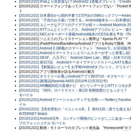
[2010/12/22] iPadより高音質な(？)Android2.1搭載タブレット『Creativ
[2010/12/22] スマートフォンであってスマートフォンでない「Pocket
ト
[2010/12/22] 日本通信から契約不要で2万円台のSIMロックフリーAndr
[2010/12/22] 「子供のお小遣いで持てる」Android端末を――日本通信が
[2010/12/22] ユニークなアプリのアイデアが続々---Android MashUp 20
[2010/12/21] NTTコムとインデックス、Androidアプリのレビュー・販売サ
[2010/12/21] NECがキーボード搭載Android端末のCES出展を予告 - ITme
[2010/12/21] ソニエリのプレイステーション携帯は " Xperia PLAY " ?
[2010/12/21] iPad/iPhone/BlackBerry/AndroidアプリをRub
[2010/12/21] Android 2.3搭載のスマートフォン「Nexus S」が店頭販売
[2010/12/21] Androidスマートフォン上でハムスターがずっと発電し
[2010/12/21] OESF、八王子に「Android Open Lab」開設－日本
[2010/12/21] 第327話 AndroidケータイでマインドストームNXTを動かす
[2010/12/21] 【新製品レビュー】お手軽Androidタブレット。クリエイティブ
[2010/12/21] アプリ開発者が語るAndroidの魅力
[2010/12/21] オライリーが選ぶAndroidアプリBEST10 : ギズモード
[2010/12/21] [新製品]Apanda A60S (2010年12月25日号)
[2010/12/21] AR機能対応の直感ナビ ゼンリンデータとNTTドコモが共
[2010/12/21] 「IS03」ロードテスト：第1回 初期状態だともっさり？ ならば.
モバイル
[2010/12/21] Androidでソーシャルメディアを活用――TwitterとFa
イル
[2010/12/21] 【清水理史の「イニシャルB」】 第421回：誰でも使えるAn
INTERNET Watch
[2010/12/21] Android元年、コンテンツ開発のヒントがここにある―
プロフェッショナル モバイル
[2010/12/21] 動画：モトローラのタブレット進化論、"Honeycomb