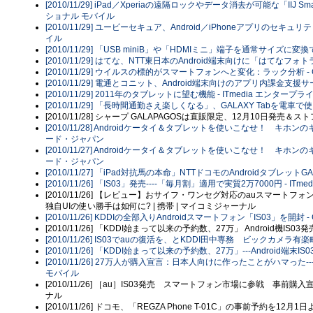
[2010/11/29] iPad／Xperiaの遠隔ロックやデータ消去が可能な「IIJ Smar
ショナル モバイル
[2010/11/29] ユービーセキュア、Android／iPhoneアプリのセキュ
イル
[2010/11/29] 「USB miniB」や「HDMIミニ」端子を通常サイズに変
[2010/11/29] はてな、NTT東日本のAndroid端末向けに「はてなフォト
[2010/11/29] ウイルスの標的がスマートフォンへと変化：ラック分析 - CN
[2010/11/29] 電通とコニット、Android端末向けのアプリ内課金支援サービ
[2010/11/29] 2011年のタブレットに望む機能 - ITmedia エンタープラ
[2010/11/29] 「長時間通勤さえ楽しくなる」、GALAXY Tabを電車で使
[2010/11/28] シャープ GALAPAGOSは直販限定、12月10日発売＆ス
[2010/11/28] Androidケータイ＆タブレットを使いこなせ！ キ
ード・ジャパン
[2010/11/27] Androidケータイ＆タブレットを使いこなせ！ キ
ード・ジャパン
[2010/11/27] 「iPad対抗馬の本命」NTTドコモのAndroidタブレットG
[2010/11/26] 「IS03」発売----「毎月割」適用で実質2万7000円 - ITme
[2010/11/26] 【レビュー】おサイフ・ワンセグ対応のauスマートフォン
独自UIの使い勝手は如何に? | 携帯 | マイコミジャーナル
[2010/11/26] KDDIの全部入りAndroidスマートフォン「IS03」を開封 - C
[2010/11/26] 「KDDI始まって以来の予約数、27万」 Android機I
[2010/11/26] IS03でauの復活を、とKDDI田中専務 ビックカメラ有楽町で
[2010/11/26] 「KDDI始まって以来の予約数、27万」---Android端末I
[2010/11/26] 27万人が購入宣言：日本人向けに作ったことがハマった---
モバイル
[2010/11/26] ［au］IS03発売 スマートフォン市場に参戦 事前購
ナル
[2010/11/26] ドコモ、「REGZA Phone T-01C」の事前予約を12月