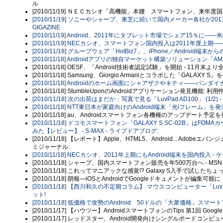
ル
[2010/11/19] ＮＥＣカシオ「高機能」本腰 スマートフォン、来年度国内投
[2010/11/19] ソニーやシャープ、東芝に続いて国内メーカー各社が201
GIGAZINE
[2010/11/19] Android、2011年にタブレット市場でシェア15％に――米調査 
[2010/11/19] NECカシオ、スマートフォン国内投入は2011年度上期――
[2010/11/18] グループウェア「HotBiz7」、iPhone／Android端
[2010/11/18] Androidアプリの独自マーケット構築ソリューション「AM
[2010/11/18] OESF、「Android技術者認定試験」を開始 - 11月
[2010/11/18] Samsung、Giorgio Armaniとコラボした「GALAXY
[2010/11/18] Androidのホーム画面にシャアザクやキティ――バンダイ
[2010/11/18] StumbleUponのAndroidアプリケーション発見機能: 
[2010/11/18] 次の出荷はまだか：写真で見る「LuvPad AD100」 (1/2) - I
[2010/11/18] NTT東日本が家庭向けのAndroid端末「光iフレーム
[2010/11/18] au、Androidスマートフォン各機種のアップデート予定
[2010/11/18] ドコモスマートフォン「GALAXY S SC-02B」
みた【レビュー】 - S-MAX - ライブドアブログ:
[2010/11/18] 【レポート】Apple、HTML5、Android... Adob
ミジャーナル:
[2010/11/18] NECカシオ、2011年上期にもAndroid端末を国内投入 - ケ
[2010/11/18] シャープ、国内スマートフォン販売を年500万台へ - MS
[2010/11/18] これってマニアックな感覚!? Galaxy S入手で試し
[2010/11/18] 朗報―iOSとAndroidでGoogleドキュメントが編集可能に
[2010/11/18] 【西川和久の不定期コラム】 マウスコンピューター「LuvPad 
ット!
[2010/11/18] 低価格で攻勢のAndroid 50ドルの「大衆価格」スマートフォンも
[2010/11/17] 【ハウツー】AndroidスマートフォンのTips 第1回 Go
[2010/11/17] レッドスター、Android開発向けシングルボードコン