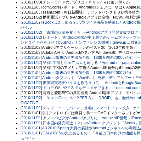
[2010/11/03] アンドロイドのアプリはｉＰｈｏｎｅに追い付くか 
[2010/11/03] comScoreレポート：Androidのシェアは、やはりApp
[2010/11/03] asahi.com（朝日新聞社）：ソフトバンクも３Ｄ携帯
[2010/11/02] 携帯電話アプリをAndroidアプリに変換、NSW
[2010/11/02] eBookは楽しめる!?：5型ワイド液晶を搭載したAndroid搭載タブ
バイル
[2010/11/02] 「市場の状況を変える」--Androidアプリ開発支援プログ
[2010/11/02] レポート："Android端末が史上最大のゲームプラッ
ンドロイドやろうぜ！byGMO」カンファレンス開催｜gihyo.jp ... 技術
[2010/11/02] Androidアプリケーションのベスト30（2010年後半版）
[2010/11/02] Adobe AIR for Androidの使い方 Windows編 | デベロ
[2010/11/02] Android端末の世界出荷台数、1309％増の2000万台に―
[2010/11/02] 第3四半期もシェア拡大を続ける『Android』 - japan.intern
[2010/11/02] 第3四半期のアメリカ市場のAndroid出荷数はiPhoneの
[2010/11/02] Android端末の世界出荷台数、1309％増の2000万台に――
[2010/11/02] Androidタブレット「ViewPad」発表 デュアルブートモデルも
[2010/11/02] 拡張現実感デバイスを作ろう（2） - AndroidとBeagle
[2010/11/02] ドコモ GALAXY S でもデコメができる、「emblend core」が対
[2010/11/02] 電通と慶応SFCの共同開発-Android端末アプリ「モ
[2010/11/02] 「Nexus One」や「XPERIA」「DROID」も、歴代Andr
GIGAZINE
[2010/11/01] ディズニー・モバイル、来春にスマートフォン投入 - ケータ
[2010/11/01] [jp] アンドロイドは爆発寸前ーーGMOインターネ
[2010/11/01] アメーバピグがAndroidアプリに Adobe AIR活用 - ITmed
[2010/11/01] 日本国内発売間近（？）のAndroidタブレット『Strea
[2010/11/01] A3 2010 Spring 大賞の裏話やAndroidビジネス
[2010/11/01] GALAXY Sの先にあるもの：「今後は日本向けの機能も採
モバイル