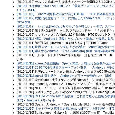
[2010/11/12] サムスン Galaxy S 後継機はスーパー有機EL2 & 1.
[2010/11/12] Tegra 250＋Android 2.2：「最大パフォーマンスの
+D PC USER
[2010/11/12] 「Android携帯の5台に2台がHTC製」---HTC最高製品責任
[2010/11/12] 次世代高速通信「LTE」に対応したAndroidスマート
GIGAZINE
[2010/11/12] 「いずれはFeliCaに対応せざるを得ない」--HTC、スマ
[2010/11/12] 第１世代は未熟、次世代でiPadに比肩か 「iPa
[2010/11/12] ソフトバンクのAndroid 2.2搭載端末「HTC Desire
[2010/11/11] NEC、Androidを搭載したタブレット端末など最新の製品
[2010/11/11] 第4回 GoogleがAndroidで狙うもの | EE Times Japan
[2010/11/11] 世界スマートフォン売り上げが2倍に Androidは2位にランク
[2010/11/11] 躍進するAndroid、首位のSymbianを猛追--第3四半期の
[2010/11/11] 【レポート】新Android端末登場! 一足お先にC&Cユー
ナル
[2010/11/11] Xperiaの後継機種「Xperia X12」と思われる画像が流出-
[2010/11/11] 2010年Q3の世界スマートフォン市場、「Android」が
[2010/11/11] 世界のスマートフォン売上: Androidのシェアが25.5%
[2010/11/11] auの本気を見た！ Androidとガラケーが融合した「I
[2010/11/10] 次のGoogle携帯はサムスン製 Nexus S、Android 2.3 " Gin
[2010/11/10] iPhone を Android 2.2 Froyoデュアルブート化するアプ
[2010/11/10] NEC、7インチディスプレイ搭載のAndroid端末「Life
[2010/11/10] SIMロックなしの3G対応Androidタブレット Camangi FM
[2010/11/10] REGZA Phone T-01Cも披露：これまで培っ
(1/2) - ITmedia +D モバイル
[2010/11/10] Opera、Android用「Opera Mobile 10.1」ベータ
[2010/11/10] ネットワーク管理者必携のAndroidアプリを5本紹介 - IT業
[2010/11/10] Samsungの「Galaxy S」、米国で300万台出荷 - ITmedia