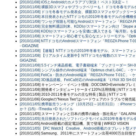
[2010/11/08] iOSとAndroidのカメラアプリ対決！ ベスト3決定
[2010/11/08] 裸眼3Dスマフォやブラックベリーも！ ドコモ冬春モ
[2010/11/08] ドコモ冬春モデル発表会、裸眼3Dスマフォやブックリ
[2010/11/08] 本日発表されたNTTドコモの2010年冬春モデルの全機種全画
[2010/11/08] ワンセグ視聴も可能なAndroidスマートフォン「REGZA Ph
[2010/11/08] 完全無料通話到来、KDDIがスマートフォン向け「Skype
[2010/11/08] KDDIがスマートフォンを安価に購入できる「毎月割」を提
[2010/11/08] スマートフォン初心者でも安心なエントリーモデル「Optimus 
[2010/11/08] NTTドコモのAndroidスマートフォン「REGZA P
- GIGAZINE
[2010/11/08] 【速報】NTTドコモの2010年冬春モデル、スマートフォ
[2010/11/08] 【リアルタイム更新中】NTTドコモが複数のスマート
GIGAZINE
[2010/11/08] 5.5インチ液晶搭載、電子書籍端末「ブックリーダー SH-07
[2010/11/08] シンプル操作のAndroid端末「Optimus chat L-04C」 - 
[2010/11/08] FeliCa・防水のAndroid端末「REGZA Phone T-01C」 -
[2010/11/08] 3D液晶搭載、FeliCa対応のAndroid端末「LYNX 3D SH-0
[2010/11/08] キャンペーン・イベント情報 : DOCOMO×Evernote
[2010/11/08] 開発者インタビュー | ケータイ120%活用情報 | NTTドコ
[2010/11/08] 2010-2011冬春モデルの主な特長 | 製品 | NTTドコモ
[2010/11/06] Googleの"Nexus Two"はハードウェアのトラブルで発売
[2010/11/05] 携帯販売ランキング（10月25日～10月31日）：iP
か？ (1/5) - ITmedia +D モバイル
[2010/11/05] スマートフォンと日本の携帯の融合 - 孫社長が「GALAP
[2010/11/05] 先日発表されたソフトバンクモバイル2010年冬春モデル全
[2010/11/05] Android搭載の固定電話機、英で登場 | WIRED VISION
[2010/11/05] 【PC Watch】 Creative、Android搭載のタブレッ
[2010/11/05] Samsung、2011年にスマートフォン出荷4000万台目指す - 