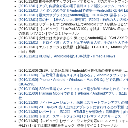
[2010/12/02] 携帯を来年アップグレードするなら、どのスマートフォンO
[2010/12/01] アプリ内課金対応の電子書籍ストア開設システム、コベック
[2010/12/01] サイボウズの予定をAndroidで確認----Android版KUN
[2010/12/01] 最大のサプライズはAndroid躍進 2010年のIT業界トレンド (1/
[2010/12/01] 窓の杜 - 【杜のAndroid研究室】第29回：独自
[2010/12/01] リブートせずにWindows上でAndroidアプリが動かせるソフト
[2010/12/01] 【レビュー】「LuvPad AD100」を試す - NVIDIAの
の課題 | パソコン | マイコミジャーナル
[2010/12/01] 女性には大きすぎる？ 気になるAndroid端末「GALAX
[2010/12/01] 「ドロイド君」のフィギュアが近日入荷、手のひら大で全
[2010/12/01] エルミタージュ秋葉原 ［新製品］ LEADTEK、Marvel
mini」発表
[2010/12/01] KDDI研、Android搭載STBを試作 - ITmedia News
[2010/11/30] OESF、組み込み向けAndroidの次世代版の概要を発表
[2010/11/30] 「自炊電子書籍もスイスイ読める」、AndroidタブレットG
[2010/11/30] iPhone・Android・Windows・Mac OS Xなどで
GIGAZINE
[2010/11/30] IS03の登場でスマートフォン市場が加速−求められる「モバイ
[2010/11/30] Titanium Mobileで作る！ iPhone／Androidアプリ：
社
[2010/11/30] サイバーエージェント、米国にスマートフォンアプリの開
[2010/11/30] 2011年のPC売り上げはタブレットに食われるとの予測 : 企業
[2010/11/30] レポート：「第12回 HTML5とか勉強会」活動報告｜gihyo
[2010/11/30] トヨタ、スマートフォン向けテレマティクスサービス 「
[2010/11/30] 【レビュー】おサイフ・ワンセグ対応のauスマートフ
手は? (1) まずは電話機能をチェック | 携帯 | マイコミジャーナル