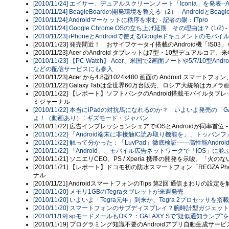
[2010/11/24] エイサー、デュアルスクリーンノート「Iconia」を発表--A
[2010/11/24] BeagleBoardの開発環境を整える（2） - AndroidとBe
[2010/11/24] Androidマーケットに秩序を求む - 記者の眼：ITpro
[2010/11/24] Google Chrome OSの立ち上げ延期 その理由は？ (1/2) - I
[2010/11/23] iPhoneとAndroidで使えるGoogleドキュメント
[2010/11/23] 発売間近！ おサイフケータイ搭載のAndroid機「IS03」を徹
[2010/11/23] Acer のAndroid タブレットは7型・10型デュアルコア
[2010/11/23] 【PC Watch】 Acer、米国で2画面ノートや5/7/1
などの配信サービスにも参入
[2010/11/23] Acer から4.8型1024x480 画面の Android スマート
[2010/11/22] Galaxy Tabは全世界60万台販売、ロシア大統領はカメ
[2010/11/22] 【レポート】ソフトバンクのAndroid搭載モバイルタブレット
ミジャーナル
[2010/11/22] 本当にiPadの対抗馬になれるのか？ いよいよ発売の
よ！（動画あり） : ギズモード・ジャパン
[2010/11/22] 広告インプレッションシェアでiOSとAndroidが同率首位 -
[2010/11/22] 「Android端末に非接触IC読み取り機能を」、トッパ
[2010/11/22] 触って分かった：「LuvPad」徹底検証――高性能Androidタブレ
[2010/11/22] 「Android」、モバイル広告ネットワークで「iOS」に並ぶ--
[2010/11/21] ソニエリCEO、PS / Xperia 携帯の開発を示唆。「
[2010/11/21] 【レポート】ドコモ初の防水スマートフォン「REGZA Ph
ナル
[2010/11/21] AndroidスマートフォンのTips 第2回 通信まわりの設定
[2010/11/20] メモリ1GBのTegraタブレットが来週発売
[2010/11/20] いよいよ「Tegra元年」到来か、Tegra 2プロセッサを
[2010/11/20] スマートフォンのサブディスプレイ？腕時計型ガジェッ
[2010/11/19] spモードメールもOK？：GALAXY Sで"疑似通知ランプ"
[2010/11/19] プログラミング知識不要のAndroidアプリ自動生成サ