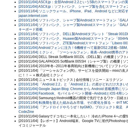
[2010/11/04] ASCII.jp：全部Android 2.2というSBのスマートフォ
[2010/11/04] ASCII.jp：ソフトバンク、シャープ製を含むスマートフ
[2010/11/04] ソニックウォール、iPhone、iPad、Android
japan.internet.com
[2010/11/04] ソフトバンク、シャープ製Androidスマートフォン「G
[2010/11/04] ソフトバンク、シャープ製Androidスマートフォン「GA
キーボード搭載
[2010/11/04] ソフトバンク、DELL製Androidタブレット「Strea
[2010/11/04] ソフトバンク、Huawei製Androidスマートフォン「0
[2010/11/04] ソフトバンク、ZTE製Androidスマートフォン「Libero 
[2010/11/04] Androidフォンに注力！6機種すべて最新OS2.2搭載--SB
[2010/11/04] ミクシィ、「ソーシャルフォン」発表--Android携帯のア
[2010/11/04] DELL Streak SoftBank 001DL（DELL製）の概要
[2010/11/04] GALAPAGOS SoftBank 005SH（シャープ製）の
[2010/11/04] 2010年冬--2011年春商戦向け新機種について | ソ
[2010/11/04] 「ソーシャルフォン(R)」サービスを提供開始～m
に！！～ « 株式会社ミクシィ
[2010/11/04] ニュース＆トピックス | 会社情報 | ソニー・エリクソン
[2010/11/04] 「Android 2.2」と「Android 2.1」の差がどれだけ
[2010/11/04] Google Japan Blog: Chrome から Andro
[2010/11/04] Facebook、モバイルイベント開催--AndroidとiOS 
[2010/11/04] SamsungがAndroid機器の開発で先行できるワケ - 日経
[2010/11/04] 転換期を迎えた組み込み市場、その変化を探る － ＠IT MON
[2010/11/04] 「アンドロイドやろうぜ！byGMO」プロジェクト発足
CodeZine
[2010/11/04] Galaxyでドコモに一本化したい！ 冷めたiPhone 4へ
[2010/11/04] 【レポート】Android端末、Google TVに初代Photosho
イコミジャーナル