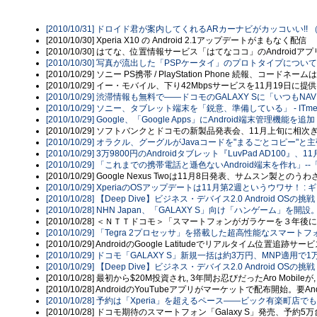
[2010/10/31] ドロイド君が案内してくれるARカーナビがカッコいい!!
[2010/10/30] Xperia X10 の Android 2.1アップデートがまもなく配信
[2010/10/30] はてな、位置情報サービス「はてなココ」のAndroidア
[2010/10/30] 写真が流出した「PSPケータイ」のプロトタイプについて
[2010/10/29] ソニー PS携帯 / PlayStation Phone 続報、コードネームは" 
[2010/10/29] イー・モバイル、下り42Mbpsサービスを11月19日に提供 
[2010/10/29] 渋滞情報も無料で――ドコモのGALAXY Sに「いつもNA
[2010/10/29] ソニー、タブレット端末を「鋭意、準備している」 - ITmed
[2010/10/29] Google、「Google Apps」にAndroid端末管理機能を
[2010/10/29] ソフトバンクとドコモの新製品発表会、11月上旬に相次
[2010/10/29] オラクル、グーグルがJavaコードを"まるごとコピー"と主張 : I
[2010/10/29] 3万9800円のAndroidタブレット『LuvPad AD10
[2010/10/29] 「これまでの携帯電話と遜色ないAndroid端末を作れ」--「
[2010/10/29] Google Nexus Twoは11月8日発表、サムスン製とのうわ
[2010/10/29] XperiaのOSアップデートは11月第2週というウワサ！
[2010/10/28] 【Deep Dive】ビジネス・デバイス2.0 Android OSの挑戦 
[2010/10/28] NHN Japan、「GALAXY S」向け「ハンゲーム」を開
[2010/10/28] ＜ＮＴＴドコモ＞「スマートフォンがガラケーを３年後に
[2010/10/29] 「Tegra 2プロセッサ」を搭載した超高性能なスマートフ
[2010/10/29] AndroidのGoogle Latitudeでリアルタイム位置追跡
[2010/10/29] ドコモ「GALAXY S」新規一括は約3万円、MNP適用で1万
[2010/10/29] 【Deep Dive】ビジネス・デバイス2.0 Android OSの挑戦 
[2010/10/28] 最初から$20M投資され, 3年間お忍びだったAro Mobil
[2010/10/28] AndroidのYouTubeアプリがマーケットで配布開始。要Andro
[2010/10/28] 予約は「Xperia」を超えるペース――ビック有楽町店でも「
[2010/10/28] ドコモ期待のスマートフォン「Galaxy S」発売、予