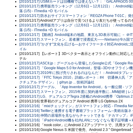
[2010/12/17] USIMカードは旧機種では使えない？：「GALAPAGOS 00
[2010/12/17] 携帯販売ランキング（12月6日～12月12日）：Androi
落 (1/5) - ITmedia +D モバイル
[2010/12/17] 防水おサイフスマートフォン「REGZA Phone T-01C
[2010/12/17] Androidアプリは自分で見つけるより友だちが使ってるの
[2010/12/17] 携帯販売ランキング（12月6日～12月12日）：Androi
落 (1/5) - ITmedia +D モバイル
[2010/12/17] 【動画】Andoid端末の地図、東京も3D表示可能に － ＠IT
[2010/12/17] スマートフォン、若者層で浸透拡大――Nielsenが9カ国
[2010/12/17] "かざす"文化を広げる―おサイフケータイ対応Androidに隠さ
イル
[2010/12/17] 【レポート】3Dベクター表示とオフライン動作に対応したAndr
ナル
[2010/12/17] ASCII.jp：グーグルから登場したGoogle公式「Googl
[2010/12/17] 「Google Maps 5.0 for Android」登場--3Dやオフライン
[2010/12/17] 2010年に投げ売りされるのはなんだ！：Androidタブレットデ
[2010/12/17] 「FITC Tokyo 2010」詳細レポート：#4 切通伸人
クチュアル デザイン」｜gihyo.jp ... 技術評論社
[2010/12/17] グーグル、「App Inventor for Android」を一般公開 - ソフ
[2010/12/17] スマートフォン、2015年度に契約過半数に...MM総研 |
[2010/12/17] LG、デュアルコアTegra 2搭載のAndroid携帯「Optimus 2X
[2010/12/16] 世界初のデュアルコア Android 携帯 LG Optimus 2X
[2010/12/16] 「mixiチェックイン」がスマートフォン対応 - ITmedia Ne
[2010/12/16] Twitterと連携する電子書籍プラットフォーム--美術出版ネッ
[2010/12/16] 仲間の居場所を見ながらチャットできる「ナカマップ」 iPhon
[2010/12/16] 「iPadやAndroid機を社内LANにつなぐなら電子
[2010/12/16] 「nook color」にAndroid 2.2アップデートで、
[2010/12/16] Google Nexus S 米国で発売、Android 2.3 " Gingerbread