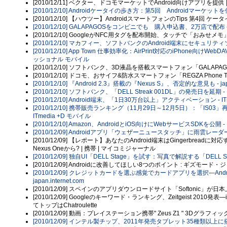
[2010/12/11] ベクター、ドコモマーケットでAndroid向けアプリを提供
[2010/12/10] Androidケータイの歩き方：第5回 Androidマーケットを
[2010/12/10] 【ハウツー】AndroidスマートフォンのTips 第4回 
[2010/12/10] GALAPAGOSをコンビニでも 購入申込書、2万店で配布 - I
[2010/12/10] GoogleがNFC用タグを配布開始、タッチで「おみせメ
[2010/12/10] マカフィー、ソフトバンクのAndroid端末にセキュリテ
[2010/12/10] App Town 仕事効率化：AirPrint対応のiPhone向けWe
ッショナル モバイル
[2010/12/10] ソフトバンク、3D液晶を搭載スマートフォン「GALAPAG
[2010/12/10] ドコモ、おサイフ&防水スマートフォン「REGZA Phone 
[2010/12/10] 『Android 2.3』搭載の『Nexus S』、否定的な意見も - japan
[2010/12/10] ソフトバンク、「DELL Streak 001DL」の発売日を延期 - IT
[2010/12/10] Android端末、「1日30万台以上」アクティベーション - 
[2010/12/10] 携帯販売ランキング（11月29日～12月5日）：「IS03」
ITmedia +D モバイル
[2010/12/10] Amazon、AndroidとiOS向けにWebサービスSDKを公開 -
[2010/12/09] Androidアプリ「ウェザーニュースタッチ」に雨雲レーダーC
[2010/12/09] 【レポート】あなたのAndroid端末はGingerbreadに対
Nexus Oneから? | 携帯 | マイコミジャーナル
[2010/12/09] 独自UI「DELL Stage」を試す：写真で解説する「DELL Strea
[2010/12/09] Androidに改善してほしい8つのポイント : ギズモード・
[2010/12/09] クレジットカードを選ぶ感覚でカードアプリを選択―An
japan.internet.com
[2010/12/09] スペインのアプリダウンロードサイト「Softonic」が日
[2010/12/09] Googleのキーワード・ランキング、Zeitgeist 2010発表―
てトップはChatroulette
[2010/12/09] 動画：プレイステーション携帯" Zeus Z1 " 3Dグラフ
[2010/12/09] インテル製チップ、2011年発売タブレット35種類以上に搭