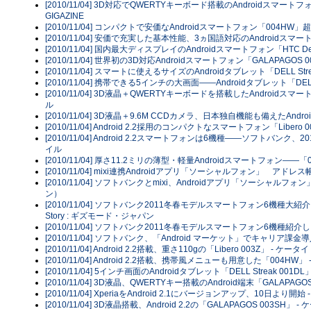
[2010/11/04] 3D対応でQWERTYキーボード搭載のAndroidスマート
GIGAZINE
[2010/11/04] コンパクトで安価なAndroidスマートフォン「004HW」超
[2010/11/04] 安価で充実した基本性能、3ヵ国語対応のAndroidスマートフ
[2010/11/04] 国内最大ディスプレイのAndroidスマートフォン「HTC Desir
[2010/11/04] 世界初の3D対応Androidスマートフォン「GALAPAGOS 
[2010/11/04] スマートに使えるサイズのAndroidタブレット「DELL St
[2010/11/04] 携帯できる5インチの大画面――Androidタブレット「DELL St
[2010/11/04] 3D液晶＋QWERTYキーボードを搭載したAndroidスマートフ
ル
[2010/11/04] 3D液晶＋9.6M CCDカメラ、日本独自機能も備えたAndroid
[2010/11/04] Android 2.2採用のコンパクトなスマートフォン「Libero 00
[2010/11/04] Android 2.2スマートフォンは6機種――ソフトバンク、2
イル
[2010/11/04] 厚さ11.2ミリの薄型・軽量Androidスマートフォン――「00
[2010/11/04] mixi連携Androidアプリ「ソーシャルフォン」 アドレス帳
[2010/11/04] ソフトバンクとmixi、Androidアプリ「ソーシャル
ン）
[2010/11/04] ソフトバンク2011冬春モデルスマートフォン6機種大紹介
Story : ギズモード・ジャパン
[2010/11/04] ソフトバンク2011冬春モデルスマートフォン6機種紹
[2010/11/04] ソフトバンク、「Android マーケット」でキャリア課金導入
[2010/11/04] Android 2.2搭載、重さ110gの「Libero 003Z」 - ケータイ 
[2010/11/04] Android 2.2搭載、携帯風メニューも用意した「004HW」 
[2010/11/04] 5インチ画面のAndroidタブレット「DELL Streak 001DL
[2010/11/04] 3D液晶、QWERTYキー搭載のAndroid端末「GALAPAGOS
[2010/11/04] XperiaをAndroid 2.1にバージョンアップ、10日より開始 
[2010/11/04] 3D液晶搭載、Android 2.2の「GALAPAGOS 003SH」 - 