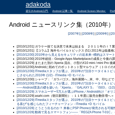
adakoda
逆引きAndroid入門
Android 記事一覧
Android Screen Monitor
Prof
Android ニュースリンク集（2010年）
[2007年]
|
[2008年]
|
[2009年]
|
[2
[2010/12/31] ガラケー捨てる決意で未来は始まる ２０１１年のＩＴ業界"
[2010/12/31] 【コラム】海外モバイルトピックス (51) 2011年は
[2010/12/30] 2010年から見えるセキュリティの近未来--標的はスマートフ
[2010/12/30] 2010年総括：Google Apps Marketplaceの成長と今後の課題
[2010/12/29] またまた別の Xperia 流出、小型のX10 mini / mini Pro 
[2010/12/30] Androidに初めてのボットネット型マルウェア（トロ
[2010/12/30] ITmediaスタッフが選ぶ、2010年の"注目ケータ
じさせられた2010年 (1/2) - ITmedia +D モバイル
[2010/12/30] シャープ：「ガラパゴス」海外展開へ...米、中、印などで
[2010/12/30] ITmediaスタッフが選ぶ、2010年の"注目ケー
――Android普及の礎を築いた「Xperia」「GALAXY S」「IS03」 (1/2) -
[2010/12/29] スマホユーザー5万人が選ぶiPhone／Android向け「オ
[2010/12/29] asahi.com（朝日新聞社）：１１年度に販売台数倍
[2010/12/29] ITmediaスタッフが選ぶ、2010年の"注目ケー
る喜び"を感じられたフィーチャーフォン - ITmedia +D モバイル
[2010/12/28] とうとう出るのか？ 来春にPSP Phoneが発売される
[2010/12/28] 動画で見るスマートフォン――「REGZA Phone T-01C」 -