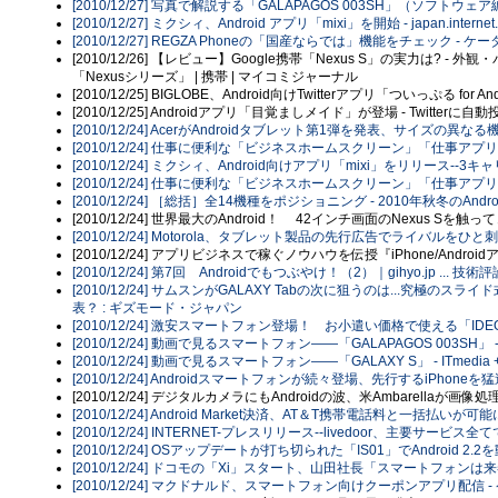
[2010/12/27] 写真で解説する「GALAPAGOS 003SH」（ソフトウェア編） (
[2010/12/27] ミクシィ、Android アプリ「mixi」を開始 - japan.internet
[2010/12/27] REGZA Phoneの「国産ならでは」機能をチェック - ケータ
[2010/12/26] 【レビュー】Google携帯「Nexus S」の実力は? - 
「Nexusシリーズ」 | 携帯 | マイコミジャーナル
[2010/12/25] BIGLOBE、Android向けTwitterアプリ「ついっぷる fo
[2010/12/25] Androidアプリ「目覚ましメイド」が登場 - Twitter
[2010/12/24] AcerがAndroidタブレット第1弾を発表、サイズの異なる機
[2010/12/24] 仕事に便利な「ビジネスホームスクリーン」「仕事アプリナビ
[2010/12/24] ミクシィ、Android向けアプリ「mixi」をリリース--3キャリ
[2010/12/24] 仕事に便利な「ビジネスホームスクリーン」「仕事アプリナビ
[2010/12/24] ［総括］全14機種をポジショニング - 2010年秋冬のAnd
[2010/12/24] 世界最大のAndroid！ 42インチ画面のNexus Sを触っ
[2010/12/24] Motorola、タブレット製品の先行広告でライバルをひと刺し - ja
[2010/12/24] アプリビジネスで稼ぐノウハウを伝授『iPhone/Andr
[2010/12/24] 第7回 Androidでもつぶやけ！（2）｜gihyo.jp ... 技術
[2010/12/24] サムスンがGALAXY Tabの次に狙うのは...究極
表？ : ギズモード・ジャパン
[2010/12/24] 激安スマートフォン登場！ お小遣い価格で使える「ID
[2010/12/24] 動画で見るスマートフォン――「GALAPAGOS 003SH」 - 
[2010/12/24] 動画で見るスマートフォン――「GALAXY S」 - ITmedia
[2010/12/24] Androidスマートフォンが続々登場、先行するiPhoneを猛追
[2010/12/24] デジタルカメラにもAndroidの波、米Ambarell
[2010/12/24] Android Market決済、AT＆T携帯電話料と一括払いが可能に
[2010/12/24] INTERNET-プレスリリース--livedoor、主要サービス
[2010/12/24] OSアップデートが打ち切られた「IS01」でAndroid 2.
[2010/12/24] ドコモの「Xi」スタート、山田社長「スマートフォンは来冬」
[2010/12/24] マクドナルド、スマートフォン向けクーポンアプリ配信 - 