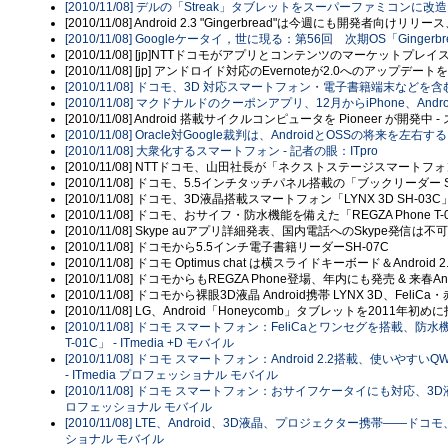
[2010/11/08] デルの「Streak」タブレットをスーパーファミコンに
[2010/11/08] Android 2.3 "Gingerbread"は今週にも開発者向け
[2010/11/08] Googleケータイ，世に現る：第56回 次期OS「Gingerb
[2010/11/08] [jp]NTTドコモがアプリとコンテンツのマーケット
[2010/11/08] [jp] アンドロイド対応のEvernoteが2.0への
[2010/11/08] ドコモ、3D 対応スマートフォン・電子書籍端末などを含む28機種
[2010/11/08] マクドナルドのクーポンアプリ、12月からiPhone、Android
[2010/11/08] Android 搭載サイクルコンピュータを Pioneer が開
[2010/11/08] Oracle対Google裁判は、AndroidとOSSの将来を左右す
[2010/11/08] 大衆化するスマートフォン - 記者の眼：ITpro
[2010/11/08] NTTドコモ、山田社長が「ネクストステージスマートフォ
[2010/11/08] ドコモ、5.5インチタッチパネル搭載の「ブックリーダー S
[2010/11/08] ドコモ、3D液晶搭載スマートフォン「LYNX 3D SH-03
[2010/11/08] ドコモ、おサイフ・防水機能を備えた「REGZA Phone T
[2010/11/08] Skype auアプリ詳細発表、国内電話へのSkype発信は不可
[2010/11/08] ドコモから5.5インチ電子書籍リーダーSH-07C
[2010/11/08] ドコモ Optimus chat は横スライドキーボード＆Android 
[2010/11/08] ドコモからもREGZA Phone登場、年内にも発売 & 来春Andr
[2010/11/08] ドコモから裸眼3D液晶 Android携帯 LYNX 3D、Feli
[2010/11/08] LG、Android「Honeycomb」タブレットを2011年初めに投入
[2010/11/08] ドコモ スマートフォン：FeliCaとワンセグを搭載、防水
T-01C」 - ITmedia +D モバイル
[2010/11/08] ドコモ スマートフォン：Android 2.2搭載、使いやすいQ
- ITmedia プロフェッショナル モバイル
[2010/11/08] ドコモ スマートフォン：おサイフケータイにも対応、3D液晶搭載の
ロフェッショナル モバイル
[2010/11/08] LTE、Android、3D液晶、プロジェクター携帯――ドコ
ショナル モバイル