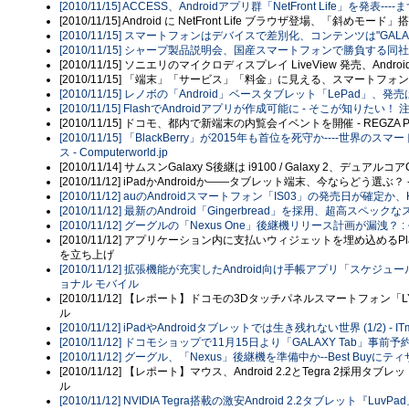
[2010/11/15] ACCESS、Androidアプリ群「NetFront Life」を発
[2010/11/15] Android に NetFront Life ブラウザ登場、「斜めモード」
[2010/11/15] スマートフォンはデバイスで差別化、コンテンツは"GALAPAGOS
[2010/11/15] シャープ製品説明会、国産スマートフォンで勝負する同社の
[2010/11/15] ソニエリのマイクロディスプレイ LiveView 発売、Androi
[2010/11/15] 「端末」「サービス」「料金」に見える、スマートフォン戦略の温
[2010/11/15] レノボの「Android」ベースタブレット「LePad」、発売は2
[2010/11/15] FlashでAndroidアプリが作成可能に - そこが知りたい！
[2010/11/15] ドコモ、都内で新端末の内覧会イベントを開催 - REGZA
[2010/11/15] 「BlackBerry」が2015年も首位を死守か----
ス - Computerworld.jp
[2010/11/14] サムスンGalaxy S後継は i9100 / Galaxy 2、デュアル
[2010/11/12] iPadかAndroidか――タブレット端末、今ならどう選ぶ
[2010/11/12] auのAndroidスマートフォン「IS03」の発売日が確定か
[2010/11/12] 最新のAndroid「Gingerbread」を採用、超高スペッ
[2010/11/12] グーグルの「Nexus One」後継機リリース計画が漏洩？ : モ
[2010/11/12] アプリケーション内に支払いウィジェットを埋め込めるPlaySp
を立ち上げ
[2010/11/12] 拡張機能が充実したAndroid向け手帳アプリ「スケジュ
ョナル モバイル
[2010/11/12] 【レポート】ドコモの3Dタッチパネルスマートフォン「LY
ル
[2010/11/12] iPadやAndroidタブレットでは生き残れない世界 (1/2) - ITm
[2010/11/12] ドコモショップで11月15日より「GALAXY Tab」事前予約
[2010/11/12] グーグル、「Nexus」後継機を準備中か--Best Buyにテ
[2010/11/12] 【レポート】マウス、Android 2.2とTegra 2採用
ル
[2010/11/12] NVIDIA Tegra搭載の激安Android 2.2タブレッ