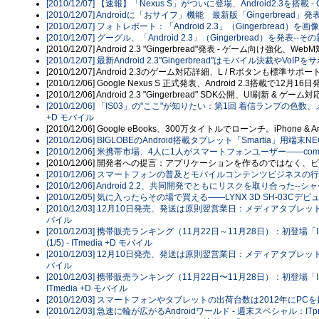
[2010/12/07] 【速報】「Nexus S」がついに登場、Android2.3を搭載 - G
[2010/12/07] Androidに「おサイフ」機能 最新版「Gingerbread」
[2010/12/07] フォトレポート：「Android 2.3」（Gingerbread）を画
[2010/12/07] グーグル、「Android 2.3」（Gingerbread）を発表--その
[2010/12/07] Android 2.3 "Gingerbread"発表 - ゲーム向け強化
[2010/12/07] 最新Android 2.3"Gingerbread"はモバイル決裁やVoIPを
[2010/12/07] Android 2.3のゲーム対応詳細、L / Rボタンも標準サポー
[2010/12/06] Google Nexus S 正式発表、Android 2.3搭載で12月16
[2010/12/06] Android 2.3 "Gingerbread" SDK公開、UI刷新 & ゲー
[2010/12/06] 「IS03」の"ここ"が知りたい：第1回 着信ランプの色数
+D モバイル
[2010/12/06] Google eBooks、300万タイトルでローンチ。iPhone & 
[2010/12/06] BIGLOBEのAndroid搭載タブレット「Smartia」用端末NE
[2010/12/06] 米携帯市場、4人に1人がスマートフォンユーザー――comScor
[2010/12/06] 開発者への提言：アプリケーションを作るのではなく
[2010/12/06] スマートフォンの普及とモバイルコンテンツビジネスの行方（VRI 
[2010/12/06] Android 2.2、共同開発でともにリスクを取り合った--シャ
[2010/12/05] 気に入ったらその場で買える――LYNX 3D SH-03Cデビュ
[2010/12/03] 12月10日発売、発送は原則翌営業日：メディアタブレット「
バイル
[2010/12/03] 携帯販売ランキング（11月22日～11月28日）：
(1/5) - ITmedia +D モバイル
[2010/12/03] 12月10日発売、発送は原則翌営業日：メディアタブレット「
バイル
[2010/12/03] 携帯販売ランキング（11月22日〜11月28日）：初登場「
ITmedia +D モバイル
[2010/12/03] スマートフォンやタブレットの出荷台数は2012年にPCを抜く---
[2010/12/03] 急速に輪が広がるAndroidワールド - 週末スペシャル：ITp