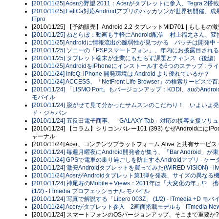
[2010/11/25] Acerの野望 2011：Acerがタブレットに参入、Tegra 2搭載のA
[2010/11/25] FeliCa対応Androidアプリのハッカソンが世界初開催、成果
ITpro
[2010/11/25] 【予約販売】Android 2.2 タブレットMID701 | 
[2010/11/25] ねとらぼ：動画も手軽にAndroid配信 村上福之さん、変換ツ
[2010/11/25] Androidに情報流出の脆弱性が見つかる パッチは開発中 -
[2010/11/25] ソニーの「PSPスマートフォン」、年内にお披露目される可能
[2010/11/25] タブレット端末が企業にもたらす課題とチャンス（後編） 
[2010/11/25] AndroidをiPhoneにインストールする6つのステップ 
[2010/11/24] InfoQ: iPhone 開発環境は Android より優れているか？
[2010/11/24] ACCESS、「NetFront Life Browser」の検索サービスで
[2010/11/24] 「LISMO Port」もバージョンアップ：KDDI、auのAndr
モバイル
[2010/11/24] 脱がせて見て分かったサムスンのこだわり！ いよいよ発売
ド・ジャパン
[2010/11/24] 五反田電子商事、「GALAXY Tab」対応の接客支援ソリュー
[2010/11/24] 【コラム】シリコンバレー101 (393) なぜAndroidには
ャーナル
[2010/11/24] Acer、コンテンツプラットフォーム Alive と共有サービス Cl
[2010/11/24] 毎週月曜夜にAndroid開発者が集う、「Bar Android
[2010/11/24] GPSで電車の乗り過ごしを防止するAndroidアプリ - ケータ
[2010/11/24] 激安Androidタブレットを買ってみた(WIRED VISION) - l
[2010/11/24] AcerがAndroidタブレット第1弾を発表、サイズの異なる機
[2010/11/24] 神尾寿のMobile＋Views：2011年は「大変化
(1/2) - ITmedia プロフェッショナル モバイル
[2010/11/24] 写真で解説する「Libero 003Z」 (1/2) - ITmedia +D モ
[2010/11/24] Acerがタブレット参入 2画面搭載モデルも - ITmedia Ne
[2010/11/24] スマートフォンのOSバージョンアップ、そこまで重要か?