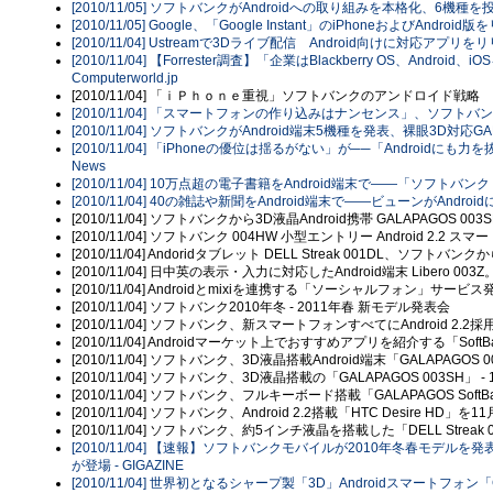
[2010/11/05] ソフトバンクがAndroidへの取り組みを本格化、6機種
[2010/11/05] Google、「Google Instant」のiPhoneおよびAndroid版を
[2010/11/04] Ustreamで3Dライブ配信 Android向けに対応アプリをリリー
[2010/11/04] 【Forrester調査】「企業はBlackberry OS、And
Computerworld.jp
[2010/11/04] 「ｉＰｈｏｎｅ重視」ソフトバンクのアンドロイド
[2010/11/04] 「スマートフォンの作り込みはナンセンス」、ソフトバン
[2010/11/04] ソフトバンクがAndroid端末5機種を発表、裸眼3D対応G
[2010/11/04] 「iPhoneの優位は揺るがない」が──「Androidにも力を
News
[2010/11/04] 10万点超の電子書籍をAndroid端末で――「ソフトバンク 
[2010/11/04] 40の雑誌や新聞をAndroid端末で――ビューンがAndroidに
[2010/11/04] ソフトバンクから3D液晶Android携帯 GALAPAGOS 003SH
[2010/11/04] ソフトバンク 004HW 小型エントリー Android 2.2 ス
[2010/11/04] Andoridタブレット DELL Streak 001DL、ソフトバン
[2010/11/04] 日中英の表示・入力に対応したAndroid端末 Libero 0
[2010/11/04] Androidとmixiを連携する「ソーシャルフォン」
[2010/11/04] ソフトバンク2010年冬 - 2011年春 新モデル発表会
[2010/11/04] ソフトバンク、新スマートフォンすべてにAndroid 2.2
[2010/11/04] Androidマーケット上でおすすめアプリを紹介する「Sof
[2010/11/04] ソフトバンク、3D液晶搭載Android端末「GALAPAGO
[2010/11/04] ソフトバンク、3D液晶搭載の「GALAPAGOS 003SH」
[2010/11/04] ソフトバンク、フルキーボード搭載「GALAPAGOS Soft
[2010/11/04] ソフトバンク、Android 2.2搭載「HTC Desire HD
[2010/11/04] ソフトバンク、約5インチ液晶を搭載した「DELL Streak
[2010/11/04] 【速報】ソフトバンクモバイルが2010年冬春モデルを発表
が登場 - GIGAZINE
[2010/11/04] 世界初となるシャープ製「3D」Androidスマートフォン「G