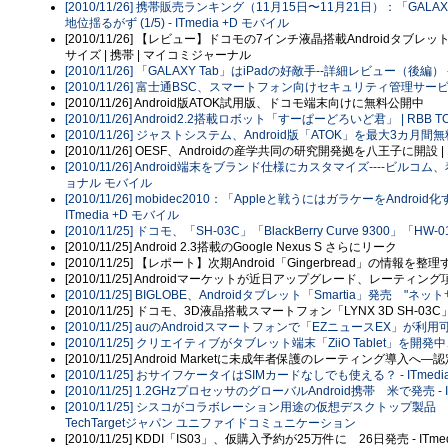
[2010/11/26] 携帯販売ランキング（11月15日〜11月21日）：「GAL
地位揺るがず (1/5) - ITmedia +D モバイル
[2010/11/26] 【レビュー】ドコモの7インチ液晶搭載Androidタブレット
サイズ | 携帯 | マイコミジャーナル
[2010/11/26] 「GALAXY Tab」はiPadの好敵手--詳細レビュー（後編） - 
[2010/11/26] 富士通BSC、スマートフォン向けセキュリティ管理サービス
[2010/11/26] Android版ATOK試用版、ドコモ端末向けに無料公開中
[2010/11/26] Android2.2搭載ロボット「すーぱーどろいど君」 | R
[2010/11/26] ジャストシステム、Android版「ATOK」を最大3カ月間無料に-
[2010/11/26] OESF、Androidの産学共同の研究開発拠を八王子に開
[2010/11/26] Android端末をブランド仕様にカスタマイズ----ビル
ョナル モバイル
[2010/11/26] mobidec2010：「Appleと戦うにはガラケーをAndr
ITmedia +D モバイル
[2010/11/25] ドコモ、「SH-03C」「BlackBerry Curve 9300」「
[2010/11/25] Android 2.3搭載のGoogle Nexus S さらにリーク
[2010/11/25] 【レポート】次期Android「Gingerbread」の情報を整
[2010/11/25] Androidマーケットが近日アップグレード、レーティン
[2010/11/25] BIGLOBE、Androidタブレット「Smartia」発売 "ネ
[2010/11/25] ドコモ、3D液晶搭載スマートフォン「LYNX 3D SH-0
[2010/11/25] auのAndroidスマートフォンで「EZニュースEX」が利用可能
[2010/11/25] クリエイティブがタブレット端末「ZiiO Tablet」を開
[2010/11/25] Android Marketに未成年者保護のレーティング
[2010/11/25] おサイフケータイはSIMカードなしでも使える？ - ITmedi
[2010/11/25] 1.2GHzプロセッサのグローバルAndroid携帯 米で発売 - IT
[2010/11/25] シスコがコラボレーション用途の仮想デスクトップ製品 A
TechTargetジャパン ユニファイドコミュニケーション
[2010/11/25] KDDI「IS03」、仮購入予約が25万件に 26日発売 - ITmed