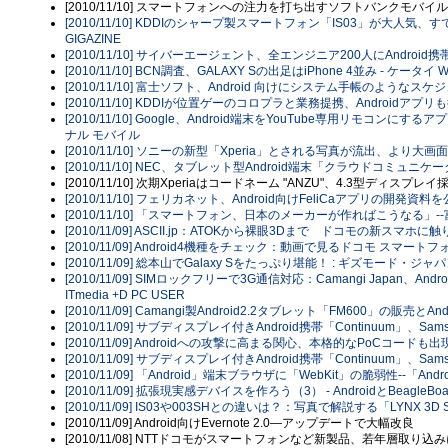
[2010/11/10] スマートフォンへの注力を打ち出すソフトバンクモバイ
[2010/11/10] KDDIのシャープ製スマートフォン「IS03」が大人
GIGAZINE
[2010/11/10] サイバーエージェント、全エンジニア200人にAndroid携帯
[2010/11/10] BCN調査、GALAXY Sの出足はiPhone 4並み - ケータイ W
[2010/11/10] 富士ソフト、Android 向けにシステム手帳のようなスケジュール
[2010/11/10] KDDIが位置ゲーのコロプラと業務提携、Androidアプリも
[2010/11/10] Google、Android端末をYouTube専用リモコンにするア
ナル モバイル
[2010/11/10] ソニーの新型「Xperia」とされる写真が流出、より大画面のA
[2010/11/10] NEC、タブレット型Android端末「クラウドコミュニケーター 
[2010/11/10] 次期Xperiaはコードネーム "ANZU"、4.3型ディスプレ
[2010/11/10] フェリカネット、Android向けFeliCaアプリの開発資料を公
[2010/11/10] 「スマートフォン、日本のメーカーが作ればこうなる」--富
[2010/11/09] ASCII.jp：ATOKから裸眼3Dまで ドコモの新スマホ
[2010/11/09] Android4機種をチェック：動画で見るドコモ スマート
[2010/11/09] 総本山でGalaxy Sをたっぷり堪能！ : ギズモード・ジャ
[2010/11/09] SIMロックフリーで3G通信対応：Camangi Japan、Andr
ITmedia +D PC USER
[2010/11/09] Camangi製Android2.2タブレット「FM600」の販売とAn
[2010/11/09] サブディスプレイ付きAndroid携帯「Continuum」、Sa
[2010/11/09] Androidへの攻撃に高まる関心、本格的なPoCコードも出現 
[2010/11/09] サブディスプレイ付きAndroid携帯「Continuum」、Samsun
[2010/11/09] 「Android」端末ブラウザに「WebKit」の脆弱性--「Andro
[2010/11/09] 拡張現実感デバイスを作ろう（3） - AndroidとBeagle
[2010/11/09] IS03や003SHとの違いは？：写真で解説する「LYNX 3D S
[2010/11/09] Android向けEvernote 2.0―アップデートで大幅改良
[2010/11/08] NTTドコモがスマートフォンなど新製品、若年層取り込