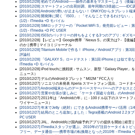
[2010/12/28] 初めてのAndroid――操作の基本をマスターしよう（後編
[2010/12/28] スマートフォンの出荷好調、前年同期の3倍超に――IDC調
[2010/12/28] Androidの勢いが止まらない！ ONKYOからタブレット
[2010/12/28] 開発陣に聞く「IS03」：「そんなことできるわけな
(1/2) - ITmedia +D モバイル
[2010/12/28] SIMロックフリーの「Pocket WiFi S」発売前レビュ
(1/2) - ITmedia +D PC USER
[2010/12/28] IS03のバッテリーの持ちをよくする3つのアプリ : ギ
[2010/12/28] 【レビュー】Google携帯「Nexus S」の実力は? - 【後編
のか | 携帯 | マイコミジャーナル
[2010/12/28] Titanium Mobileで作る！ iPhone／Androidアプリ：第3
評論社
[2010/12/28] 「GALAXY S」ロードテスト：第1回 iPhoneとは
ITmedia +D モバイル
[2010/12/28] iPod touchに挑戦状 - サムスン、新型「Galaxy Play
ニュース）
[2010/12/27] デルのAndroidタブレット " M02M " FCC入り
[2010/12/27] ソニエリの未発表 Xperia スマートフォン流出、コードネーム "
[2010/12/27] Android端末からのデータベースサーバーへのアクセスと
[2010/12/27] 営業や出張が楽しみに 「ケータイ国盗り合戦」のAndroi
[2010/12/27] 2011年は「Androidの年」に - 100ドル以下のスマート
ワイヤーニュース）
[2010/12/27] 年末でJetty（絶対）にできるAndroid携帯サーバ活用（1/4）
[2010/12/27] 結局のところ追加しました：Tegra搭載のAndroid 2.2タ
PC USER
[2010/12/27] JAL、Android向け国内線予約アプリの提供を開始 | 経
[2010/12/27] ITmediaスタッフが選ぶ、2010年の"注目ケータイ
フリー、データ通信――携帯市場の転換期となった2010年 - ITmedia +