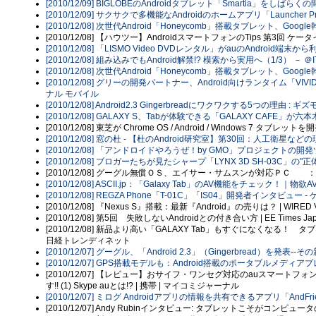
[2010/12/09] BIGLOBEのAndroidタブレット「Smartia」をしばらく
[2010/12/09] サクサクで多機能なAndroidのホームアプリ「Launcher Pr
[2010/12/08] 次世代Android「Honeycomb」搭載タブレット、Goo
[2010/12/08] 【ハウツー】AndroidスマートフォンのTips 第3回 
[2010/12/08] 「LISMO Video DVDレンタル」がauのAndroid端末から
[2010/12/08] 組み込みでもAndroid解禁!? 模索から実用へ（1/3） － ＠IT
[2010/12/08] 次世代Android「Honeycomb」搭載タブレット、Google幹
[2010/12/08] グリーの開発パートナー、Android向けランタイム「VIVID
ナル モバイル
[2010/12/08] Android2.3 Gingerbreadにワクワクする5つの理由 
[2010/12/08] GALAXY S、Tabが体験できる「GALAXY CAFE」が
[2010/12/08] 東芝が Chrome OS / Android / Windows 7 
[2010/12/08] 窓の杜 - 【杜のAndroid研究室】第30回：人工衛
[2010/12/08] 「アンドロイドやろうぜ！by GMO」プロジェクトの開発ツ
[2010/12/08] ブロガーたちが見たシャープ「LYNX 3D SH-03C」の"正体"とは
[2010/12/08] グーグル無償ＯＳ、エイサー・サムスンが対応ＰＣ 
[2010/12/08] ASCII.jp：「Galaxy Tab」のAV機能をチェック！｜物
[2010/12/08] REGZA Phone「T-01C」「IS04」開発者インタビュー - 
[2010/12/08] 『Nexus S』搭載：最新『Android』の売りは？ | WIRED V
[2010/12/08] 第5回 失敗しないAndroidとの付き合い方 | EE Times Ja
[2010/12/08] 新品より高い「GALAXY Tab」もすぐになくなる！
日経トレンディネット
[2010/12/07] グーグル、「Android 2.3」（Gingerbread）を発表--その
[2010/12/07] GPS搭載モデルも：Android搭載のポータブルメディアプレーヤー 
[2010/12/07] 【レビュー】おサイフ・ワンセグ対応のauスマートフォン
す!! (1) Skype auとは!? | 携帯 | マイコミジャーナル
[2010/12/07] ミログ Androidアプリの情報を共有できるアプリ「AndFrie
[2010/12/07] Andy Rubinインタビュー: タブレットこそがコン