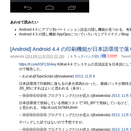
あわせて読みたい
Android 4.3 にアプリ別パーミッション設定の隠し機能が見つかる、有効化アプ
Android 4.3 の隠し機能 AppOpsについていろいろ | ブライテクノBlog
[Android] Android 4.4 の印刷機能が日本語環境
adakoda
(
2013年11月20日 01:28
)
|
トラックバック(0)
|
Tweet
https://t.co/e0SF1S04ey
KitKat 4.4 でシステムの言語設定を日本
ので報告した。
-- わかめ@TypeScript (@vvakame)
2013, 11月 8
日本語環境で印刷時に落ちるの多分原因わかった。 眼鏡パッチが期待される。 http:
JIS_B5にすればよいと思われる（多分）。
-- ⓐⓓⓐⓚⓞⓓⓐ.プログラミングだけが恋人 (@adakoda)
2013, 11月 
日本語環境で登録している用紙リストで"JIS_B5"で登録しているけ
と思われる。 http://t.co/L5nTMAJlmH
-- ⓐⓓⓐⓚⓞⓓⓐ.プログラミングだけが恋人 (@adakoda)
2013, 11月 
デバッグした訳ではないので予想ですが。
-- ⓐⓓⓐⓚⓞⓓⓐ.プログラミングだけが恋人 (@adakoda)
2013, 11月 