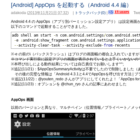
[Android] AppOps を起動する（Android 4.4 編）
adakoda
(
2013年11月21日 07:32
)
|
トラックバック(0)
|
Twe
Android 4.4 の AppOps（アプリ別パーミッション設定アプリ） は設
以下のコマンドで起動することができました。
adb shell am start 
-
n com
.
android
.
settings
/
com
.
android
.
set
-
e 
:
android
:
show_fragment com
.
android
.
settings
.
applicatio
--
activity
-
clear
-
task 
--
activity
-
exclude
-
from
-
recents
※-e の前の\（バックスラッシュ）はブログの画面幅の都合上入れていますが
※コマンド実行前に設定アプリの画面が表示されていると上手くいかないの
※本呼び出しによる動作結果については自己責任でお願いします^^;
※追記(11/21)：$AppOpsSummaryActivityは不要でしたので削除しま
その後の完璧な情報は「Android 4.3.1と4.4でAppOpsを呼び出す方法 | 
※追記(11/22)：@youten_redo さんがアプリにしてくれたよ！「AppOps for K
※追記(11/23)：オプションを @chun_ryo さんの記事にあわせました
AppOps 画面
以前のバージョンと異なり、マルチペイン（位置情報／プライベート／メッ