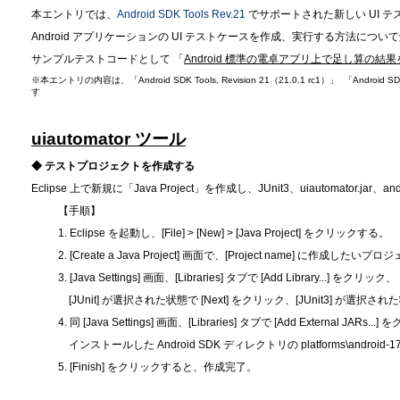
本エントリでは、
Android SDK Tools Rev.21
でサポートされた新しい UI 
Android アプリケーションの UI テストケースを作成、実行する方法につい
サンプルテストコードとして 「
Android 標準の電卓アプリ上で足し算の結
※本エントリの内容は、「Android SDK Tools, Revision 21（21.0.1 rc1）」 「Android
す
uiautomator ツール
◆ テストプロジェクトを作成する
Eclipse 上で新規に「Java Project」を作成し、JUnit3、uiautomator.
【手順】
1. Eclipse を起動し、[File] > [New] > [Java Project] をクリックする。
2. [Create a Java Project] 画面で、[Project name] に作成
3. [Java Settings] 画面、[Libraries] タブで [Add Library...] をクリック、
[JUnit] が選択された状態で [Next] をクリック、[JUnit3] が選択された
4. 同 [Java Settings] 画面、[Libraries] タブで [Add External JARs..
インストールした Android SDK ディレクトリの platforms\android-17 下
5. [Finish] をクリックすると、作成完了。