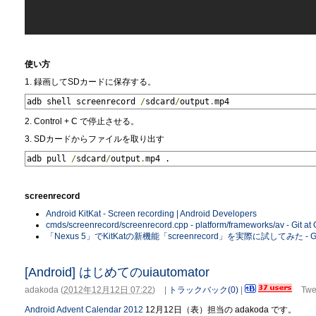
使い方
1. 録画してSDカードに保存する。
adb shell screenrecord 
/
sdcard
/
output
.
mp4
2. Control + C で停止させる。
3. SDカードからファイルを取り出す
adb pull 
/
sdcard
/
output
.
mp4 .
screenrecord
Android KitKat - Screen recording | Android Developers
cmds/screenrecord/screenrecord.cpp - platform/frameworks/av - Git at
「Nexus 5」でKitKatの新機能「screenrecord」を実際に試してみた - G
[Android] はじめてのuiautomator
adakoda
(
2012年12月12日 07:22
)
|
トラックバック(0)
|
Twe
Android Advent Calendar 2012
12月12日（表）担当の adakoda です。