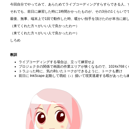
今回自分でやってみて、あらためてライブコーディングすらすらできる人、
それでも、前日に練習した時に1時間かかったものが、その3分の1くらいで
最後、無事、端末上で1回で動作した時、暖かい拍手を頂けたのが本当に嬉しか
（来てくれた方々がいい人で良かったわー）
（来てくれた方々がいい人で良かったわー）
しろめ
教訓
ライブコーディングする場合は、立って練習せよ
プロジェクタの関係で画面の作業エリアが狭くなるので、1024x768
トラぶった時に、気の利いたトークができるように、トークも磨け
前日に InkScape 起動して萌絵（↓）描いて現実逃避する暇があったら