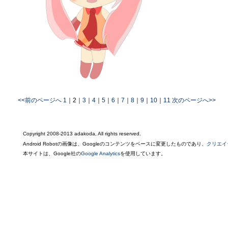
<<前のページへ
1
｜
2
｜
3
｜
4
｜
5
｜
6
｜
7
｜
8
｜
9
｜
10
｜
11
次のページへ>>
Copyright 2008-2013 adakoda, All rights reserved.
Android Robotの画像は、Googleのコンテンツをベースに変更したものであり、
クリエイ
本サイトは、Google社の
Google Analytics
を使用しています。