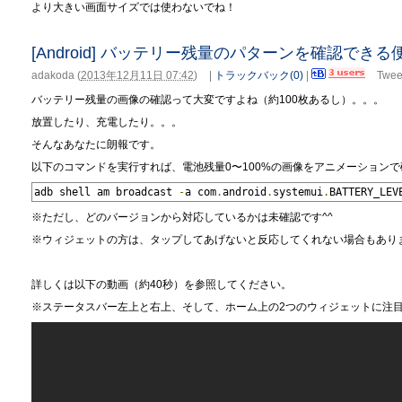
より大きい画面サイズでは使わないでね！
[Android] バッテリー残量のパターンを確認でき
adakoda
(
2013年12月11日 07:42
)
|
トラックバック(0)
|
Twee
バッテリー残量の画像の確認って大変ですよね（約100枚あるし）。。。
放置したり、充電したり。。。
そんなあなたに朗報です。
以下のコマンドを実行すれば、電池残量0〜100%の画像をアニメーション
adb shell am broadcast 
-
a com
.
android
.
systemui
.
BATTERY_LEV
※ただし、どのバージョンから対応しているかは未確認です^^
※ウィジェットの方は、タップしてあげないと反応してくれない場合もあり
詳しくは以下の動画（約40秒）を参照してください。
※ステータスバー左上と右上、そして、ホーム上の2つのウィジェットに注