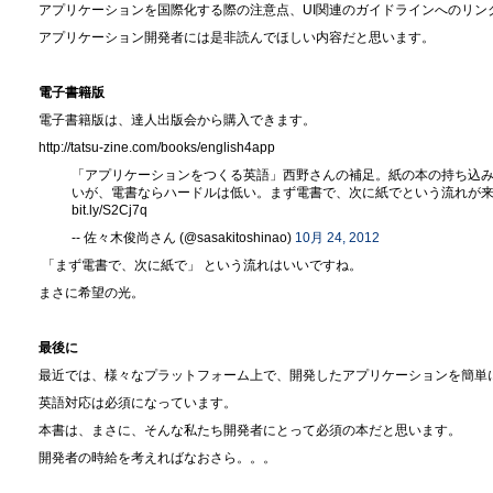
アプリケーションを国際化する際の注意点、UI関連のガイドラインへのリン
アプリケーション開発者には是非読んでほしい内容だと思います。
電子書籍版
電子書籍版は、達人出版会から購入できます。
http://tatsu-zine.com/books/english4app
「アプリケーションをつくる英語」西野さんの補足。紙の本の持ち込
いが、電書ならハードルは低い。まず電書で、次に紙でという流れが
bit.ly/S2Cj7q
-- 佐々木俊尚さん (@sasakitoshinao)
10月 24, 2012
「まず電書で、次に紙で」 という流れはいいですね。
まさに希望の光。
最後に
最近では、様々なプラットフォーム上で、開発したアプリケーションを簡単
英語対応は必須になっています。
本書は、まさに、そんな私たち開発者にとって必須の本だと思います。
開発者の時給を考えればなおさら。。。