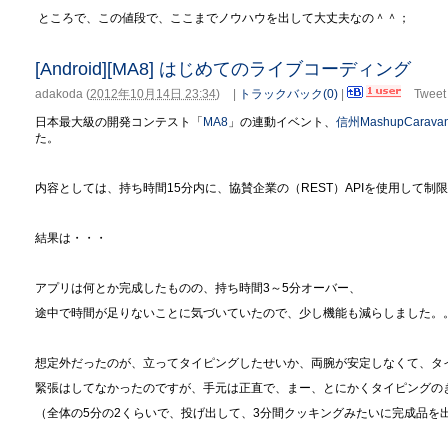
ところで、この値段で、ここまでノウハウを出して大丈夫なの＾＾；
[Android][MA8] はじめてのライブコーディング
adakoda
(
2012年10月14日 23:34
)
|
トラックバック(0)
|
Tweet
日本最大級の開発コンテスト「
MA8
」の連動イベント、
信州MashupCaravan
た。
内容としては、持ち時間15分内に、協賛企業の（REST）APIを使用して制限
結果は・・・
アプリは何とか完成したものの、持ち時間3～5分オーバー、
途中で時間が足りないことに気づいていたので、少し機能も減らしました。
想定外だったのが、立ってタイピングしたせいか、両腕が安定しなくて、タ
緊張はしてなかったのですが、手元は正直で、まー、とにかくタイピングのぎ
（全体の5分の2くらいで、投げ出して、3分間クッキングみたいに完成品を