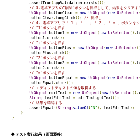
        assertTrue
(
appValidation
.
exists
());
// 3.電卓アプリの"削除"ボタンを長押しして、結果をクリアす
UiObject
 buttonClear 
=
new
UiObject
(
new
UiSelector
        buttonClear
.
longClick
();
// 長押し
// 4. 電卓アプリで「 1 」「 + 」「 2 」「 = 」ボタ
// "1"ボタンを押す
UiObject
 button1 
=
new
UiObject
(
new
UiSelector
().
t
        button1
.
click
();
// "+"ボタンを押す
UiObject
 buttonPlus 
=
new
UiObject
(
new
UiSelector
(
        buttonPlus
.
click
();
// "2"ボタンを押す
UiObject
 button2 
=
new
UiObject
(
new
UiSelector
().
t
        button2
.
click
();
// "="ボタンを押す
UiObject
 buttonEqual 
=
new
UiObject
(
new
UiSelector
        buttonEqual
.
click
();
// エディットテキストの値を取得する
UiObject
 editText 
=
new
UiObject
(
new
UiSelector
().
String
 textEditText 
=
 editText
.
getText
();
// 結果を確認する
        assertEquals
(
String
.
valueOf
(
"3"
),
 textEditText
);
}
}
◆ テスト実行結果（画面遷移）