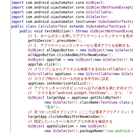
import
 com
.
android
.
uiautomator
.
core
.
UiObject
;
import
 com
.
android
.
uiautomator
.
core
.
UiObjectNotFoundExcept
import
 com
.
android
.
uiautomator
.
core
.
UiScrollable
;
import
 com
.
android
.
uiautomator
.
core
.
UiSelector
;
import
 com
.
android
.
uiautomator
.
testrunner
.
UiAutomatorTestC
public
class
CalculatorTest
extends
UiAutomatorTestCase
{
public
void
 testAddition
()
throws
UiObjectNotFoundExce
// 1. ホームボタンを押してアプリケーションランチャーを表
        getUiDevice
().
pressHome
();
// 2. アプリケーションランチャーから電卓アプリを起動する。
UiObject
 allAppsButton 
=
new
UiObject
(
new
UiSelect
        allAppsButton
.
clickAndWaitForNewWindow
();
UiObject
 appsTab 
=
new
UiObject
(
new
UiSelector
().
t
        appsTab
.
click
();
// スワイプしながらアイテムを検索できるUiScrollableイ
UiScrollable
 appViews 
=
new
UiScrollable
(
new
UiSel
// スワイプ時のスクロール方向を水平方向に設定
        appViews
.
setAsHorizontalList
();
// アプリランチャーの子ビューから以下の条件を満たすUIオブ
// 「クラス名が"android.widget.TextView"」、かつ、
UiObject
 targetApp 
=
 appViews
.
getChildByText
(
new
UiSelector
().
className
(
TextView
.
class
.
"電卓"
);
// 見つかったUIオブジェクト（ここでは電卓アプリアイコン）
        targetApp
.
clickAndWaitForNewWindow
();
// 指定したパッケージ名のアプリの存在を確認する
UiObject
 appValidation 
=
new
UiObject
(
new
UiSelector
().
packageName
(
"com.android.