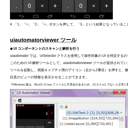
4. 「1」「+」「2」「=」ボタンを押して、「3」という結果となっている
uiautomatorviewer ツール
◆ UI コンポーネントのスキャンと解析を行う
uiautomator では、UiSelector クラスを使用して操作対象の UI を特定す
このための UI 解析ツールとして、uiautomatorviewer ツールが提供されて
ツールを起動し、画面キャプチャ用のアイコン（左から2番目）を押すと、
任意のビューの情報を表示させることができます。
※Windows 版は、Rev21.の bat ファイルに不具合があるため、21.0.1 rc1 でないと正