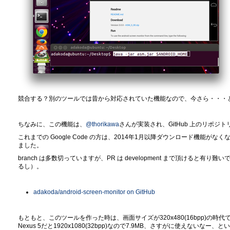
競合する？別のツールでは昔から対応されていた機能なので、今さら・・・と
ちなみに、この機能は、
@thorikawa
さんが実装され、GitHub 上のリポジトリへ
これまでの Google Code の方は、2014年1月以降ダウンロード機能がな
ました。
branch は多数切っていますが、PR は development まで頂けると
るし）。
adakoda/android-screen-monitor on GitHub
もともと、このツールを作った時は、画面サイズが320x480(16bpp)
の時代で
Nexus 5だと1920x1080(32bpp
)なので
7.9MB、さすがに使えないなー、というのが