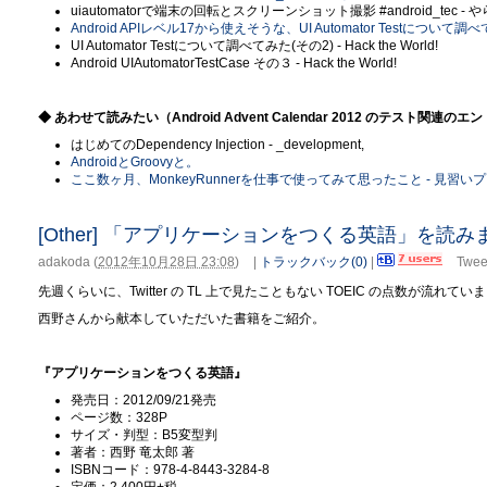
uiautomatorで端末の回転とスクリーンショット撮影 #android_tec -
Android APIレベル17から使えそうな、UI Automator Testについて調べてみた
UI Automator Testについて調べてみた(その2) - Hack the World!
Android UIAutomatorTestCase その３ - Hack the World!
◆ あわせて読みたい（Android Advent Calendar 2012 のテスト関連のエ
はじめてのDependency Injection - _development,
AndroidとGroovyと。
ここ数ヶ月、MonkeyRunnerを仕事で使ってみて思ったこと - 見習
[Other] 「アプリケーションをつくる英語」を読み
adakoda
(
2012年10月28日 23:08
)
|
トラックバック(0)
|
Twee
先週くらいに、Twitter の TL 上で見たこともない TOEIC の点数が流れて
西野さんから献本していただいた書籍をご紹介。
『アプリケーションをつくる英語』
発売日：2012/09/21発売
ページ数：328P
サイズ・判型：B5変型判
著者：西野 竜太郎 著
ISBNコード：978-4-8443-3284-8