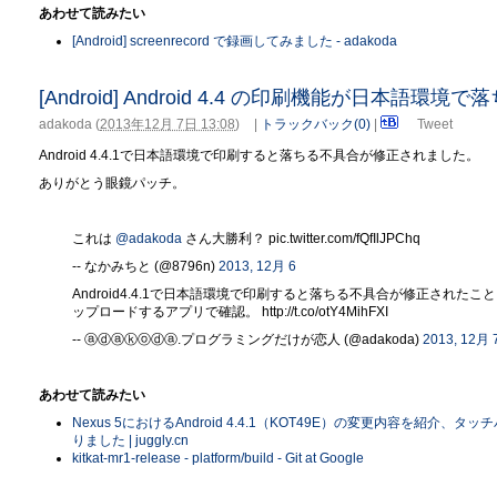
あわせて読みたい
[Android] screenrecord で録画してみました - adakoda
[Android] Android 4.4 の印刷機能が日本語環境
adakoda
(
2013年12月 7日 13:08
)
|
トラックバック(0)
|
Tweet
Android 4.4.1で日本語環境で印刷すると落ちる不具合が修正されました。
ありがとう眼鏡パッチ。
これは
@adakoda
さん大勝利？ pic.twitter.com/fQfIlJPChq
-- なかみちと (@8796n)
2013, 12月 6
Android4.4.1で日本語環境で印刷すると落ちる不具合が修正されたこと
ップロードするアプリで確認。 http://t.co/otY4MihFXI
-- ⓐⓓⓐⓚⓞⓓⓐ.プログラミングだけが恋人 (@adakoda)
2013, 12月 
あわせて読みたい
Nexus 5におけるAndroid 4.4.1（KOT49E）の変更内容を
りました | juggly.cn
kitkat-mr1-release - platform/build - Git at Google