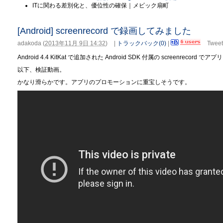
ITに関わる差別化と、優位性の確保｜メビック扇町
[Android] screenrecord で録画してみました
adakoda
(
2013年11月 9日 14:32
)
|
トラックバック(0)
|
Tweet
Android 4.4 KitKat で追加された Android SDK 付属の screenrecor
以下、検証動画。
かなり滑らかです。
アプリのプロモーションに重宝しそうです。