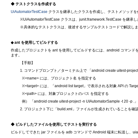
◆ テストクラスを作成する
UiAutomatorTestCase
クラスを継承したクラスを作成し、テストメソッドを
※UiAutomatorTestCase クラスは、junit.framework.TestCase を
※具体的なテストクラスは、後述するサンプルテストコードで解説し
◆ ant を使用してビルドする
作成したプロジェクトを ant を使用してビルドするには、android コマ
ます。
【手順】
1. コマンドプロンプト／ターミナル上で 「android create uitest-project
※<name> には、プロジェクト名 を指定する
※<target> には、「android list target」で表示される対象 API の Tar
※<path> には、対象プロジェクトのパス を指定する
例） 「android create uitest-project -n UIAutomatorSample -t 20 -p .」
2. プロジェクト下に「build.xml」ファイルが生成されていることを確
◆ ビルドしたファイルを使用してテストを実行する
ビルドしてできた jar ファイルを adb コマンドで Android 端末に転送し、