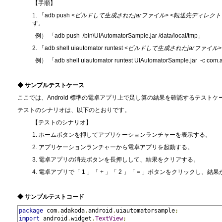
【手順】
1. 「adb push
<ビルドして生成されたjarファイル>
<転送先ディレクト
す。
例） 「adb push .\bin\UIAutomatorSample.jar /data/local/tmp」
2. 「adb shell uiautomator runtest
<ビルドして生成されたjarファイル>
例） 「adb shell uiautomator runtest UIAutomatorSample.jar -c com.
◆ サンプルテストケース
ここでは、Android 標準の電卓アプリ上で足し算の結果を確認するテスト
テストのシナリオは、以下のとおりです。
【テストのシナリオ】
1. ホームボタンを押してアプリケーションランチャーを表示する。
2. アプリケーションランチャーから電卓アプリを起動する。
3. 電卓アプリの消去ボタンを長押しして、結果をクリアする。
4. 電卓アプリで「 1 」「 + 」「 2 」「 = 」ボタンをクリックし、
◆ サンプルテストコード
package
 com
.
adakoda
.
android
.
uiautomatorsample
;
import
 android
.
widget
.
TextView
;