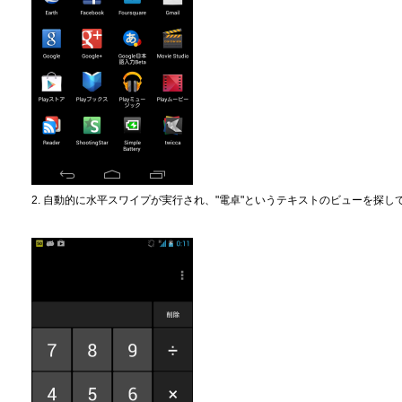
2. 自動的に水平スワイプが実行され、"電卓"というテキストのビューを探し