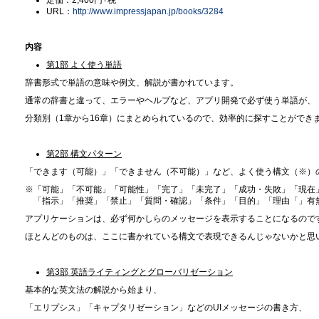
定価：2,400円+税
URL：
http://www.impressjapan.jp/books/3284
内容
第1部 よく使う単語
辞書形式で単語の意味や例文、解説が書かれています。
通常の辞書と違って、エラーやヘルプなど、アプリ開発で必ず使う単語が、
分類別（1章から16章）にまとめられているので、効率的に探すことができ
第2部 構文パターン
「できます（可能）」「できません（不可能）」など、よく使う構文（※）
※「可能」「不可能」「可能性」「完了」「未完了」「成功・失敗」「現在
「指示」「推奨」「禁止」「質問・確認」「条件」「目的」「理由「」有
アプリケーションは、必ず何かしらのメッセージを表示することになるので
ほとんどのものは、ここに書かれている構文で表現できるんじゃないかと思
第3部 英語ライティングとグローバリゼーション
基本的な英文法の解説から始まり、
「エリプシス」「キャプタリゼーション」などのUIメッセージの書き方、