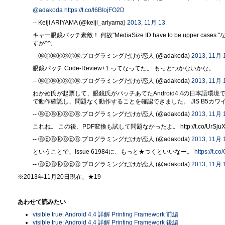
@adakoda
https://t.co/l6BIojFO2D
-- Keiji ARIYAMA (@keiji_ariyama)
2013, 11月 13
キャー眼鏡パッチ素敵！ 何故"MediaSize ID have to be uppe
すが^^;
-- ⓐⓓⓐⓚⓞⓓⓐ.プログラミングだけが恋人 (@adakoda)
2013, 11月 
眼鏡パッチ Code-Review+1 ってなってた。 もっとつかないかな。
-- ⓐⓓⓐⓚⓞⓓⓐ.プログラミングだけが恋人 (@adakoda)
2013, 11月 
わかめ氏が起票して、眼鏡氏がパッチあてたAndroid4.4の日本語
で動作確認し、問題なく動作することを確認できました。 JIS B5カワイイ
-- ⓐⓓⓐⓚⓞⓓⓐ.プログラミングだけが恋人 (@adakoda)
2013, 11月 
これね。 この後、PDF変換も試して問題なかったよ。 http://t.co/UrSjuX
-- ⓐⓓⓐⓚⓞⓓⓐ.プログラミングだけが恋人 (@adakoda)
2013, 11月 
ということで、Issue 61984に、もっと★つくといいなー。
https://t.c
-- ⓐⓓⓐⓚⓞⓓⓐ.プログラミングだけが恋人 (@adakoda)
2013, 11月 
※2013年11月20日現在、★19
あわせて読みたい
visible true: Android 4.4 詳解 Printing Framework 前編
visible true: Android 4.4 詳解 Printing Framework 後編