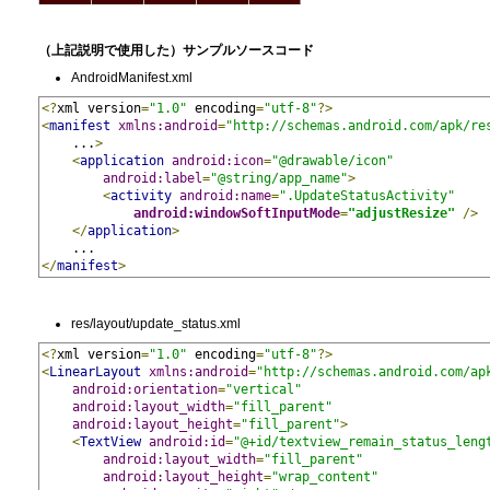
（上記説明で使用した）サンプルソースコード
AndroidManifest.xml
<?
xml version
=
"1.0"
 encoding
=
"utf-8"
?>
<
manifest
xmlns:android
=
"http://schemas.android.com/apk/re
    ...
>
<
application
android:icon
=
"@drawable/icon"
android:label
=
"@string/app_name"
>
<
activity
android:name
=
".UpdateStatusActivity"
android:windowSoftInputMode
=
"adjustResize"
/>
</
application
>
    ...
</
manifest
>
res/layout/update_status.xml
<?
xml version
=
"1.0"
 encoding
=
"utf-8"
?>
<
LinearLayout
xmlns:android
=
"http://schemas.android.com/ap
android:orientation
=
"vertical"
android:layout_width
=
"fill_parent"
android:layout_height
=
"fill_parent"
>
<
TextView
android:id
=
"@+id/textview_remain_status_leng
android:layout_width
=
"fill_parent"
android:layout_height
=
"wrap_content"