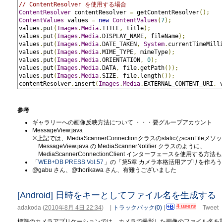
// ContentResolver を使用する場合
ContentResolver
 contentResolver 
=
 getContentResolver
();
ContentValues
 values 
=
new
ContentValues
(
7
);
values
.
put
(
Images
.
Media
.
TITLE
,
 title
);
values
.
put
(
Images
.
Media
.
DISPLAY_NAME
,
 fileName
);
values
.
put
(
Images
.
Media
.
DATE_TAKEN
,
System
.
currentTimeMill
values
.
put
(
Images
.
Media
.
MIME_TYPE
,
 mimeType
);
values
.
put
(
Images
.
Media
.
ORIENTATION
,
0
);
values
.
put
(
Images
.
Media
.
DATA
,
 file
.
getPath
());
values
.
put
(
Images
.
Media
.
SIZE
,
 file
.
length
());
contentResolver
.
insert
(
Images
.
Media
.
EXTERNAL_CONTENT_URI
,
 
参考
ギャラリーへの画像反映方法について ・・・要グループアカウント
MessageView.java
※上記では、MediaScannerConnectionクラスのstaticなscanFi
MessageView.java の MediaScannerNotifier クラスのように、
MediaScannerConnectionClient インターフェースを使用する方
「
WEB+DB PRESS Vol.57
」の「第5章 カメラ本格活用アプリを作ろう 
@gabu さん、@thorikawa さん、有難うございました
[Android] 日時をキーとしてファイル名を生成する
adakoda
(
2010年8月 4日 22:34
)
|
トラックバック(0)
|
Tweet
標準のカメラアプリケーションでは、カメラで撮影した画像のファイル名を