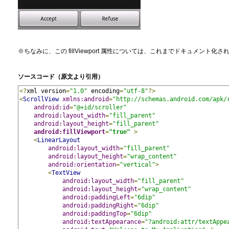
※ちなみに、この fillViewport 属性については、これまでドキュメント
ソースコード（原文より引用）
<?
xml version
=
"1.0"
 encoding
=
"utf-8"
?>
<
ScrollView
xmlns:android
=
"http://schemas.android.com/apk/
android:id
=
"@+id/scroller"
android:layout_width
=
"fill_parent"
android:layout_height
=
"fill_parent"
android:fillViewport
=
"true"
>
<
LinearLayout
android:layout_width
=
"fill_parent"
android:layout_height
=
"wrap_content"
android:orientation
=
"vertical"
>
<
TextView
android:layout_width
=
"fill_parent"
android:layout_height
=
"wrap_content"
android:paddingLeft
=
"6dip"
android:paddingRight
=
"6dip"
android:paddingTop
=
"6dip"
android:textAppearance
=
"?android:attr/textAppe