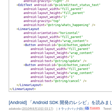
android:gravity
=
"right"
/>
<
EditText
android:id
=
"@+id/edittext_status_text"
android:layout_width
=
"fill_parent"
android:layout_height
=
"fill_parent"
android:layout_weight
=
"1"
android:gravity
=
"top"
android:hint
=
"@string/whats_happening"
/>
<
LinearLayout
android:orientation
=
"horizontal"
android:layout_width
=
"fill_parent"
android:layout_height
=
"wrap_content"
>
<
Button
android:id
=
"@+id/button_update"
android:layout_width
=
"fill_parent"
android:layout_height
=
"wrap_content"
android:layout_weight
=
"1"
android:text
=
"@string/update"
/>
<
Button
android:id
=
"@+id/button_cancel"
android:layout_width
=
"fill_parent"
android:layout_height
=
"wrap_content"
android:layout_weight
=
"1"
android:text
=
"@string/cancel"
/>
</
LinearLayout
>
</
LinearLayout
>
[Android] 「Android SDK 開発のレシピ」を読み
adakoda
(
2010年8月10日 03:17
)
|
トラックバック(0)
|
Tweet