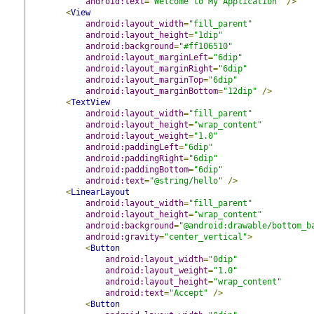
android:text
=
"Welcome to My Application"
/>
<
View
android:layout_width
=
"fill_parent"
android:layout_height
=
"1dip"
android:background
=
"#ff106510"
android:layout_marginLeft
=
"6dip"
android:layout_marginRight
=
"6dip"
android:layout_marginTop
=
"6dip"
android:layout_marginBottom
=
"12dip"
/>
<
TextView
android:layout_width
=
"fill_parent"
android:layout_height
=
"wrap_content"
android:layout_weight
=
"1.0"
android:paddingLeft
=
"6dip"
android:paddingRight
=
"6dip"
android:paddingBottom
=
"6dip"
android:text
=
"@string/hello"
/>
<
LinearLayout
android:layout_width
=
"fill_parent"
android:layout_height
=
"wrap_content"
android:background
=
"@android:drawable/bottom_b
android:gravity
=
"center_vertical"
>
<
Button
android:layout_width
=
"0dip"
android:layout_weight
=
"1.0"
android:layout_height
=
"wrap_content"
android:text
=
"Accept"
/>
<
Button