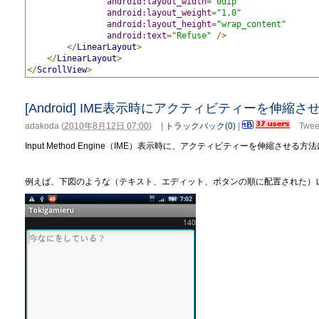
android:layout_width
=
"0dip"
android:layout_weight
=
"1.0"
android:layout_height
=
"wrap_content"
android:text
=
"Refuse"
/>
</
LinearLayout
>
</
LinearLayout
>
</
ScrollView
>
[Android] IME表示時にアクティビティーを伸縮さ
adakoda
(
2010年8月12日 07:00
)
|
トラックバック(0)
|
Twee
Input Method Engine（IME）表示時に、アクティビティーを伸縮させる
例えば、下図のような（テキスト、エディット、ボタンの順に配置された）