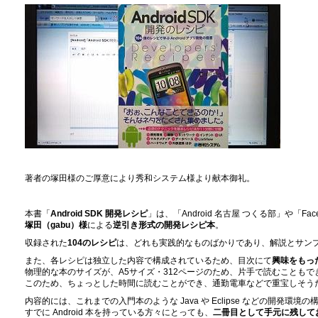
著者の塚田様のご厚意により秀和システム様より献本御礼。
本書「
Android SDK 開発レシピ
」は、「Android 名古屋 つくる部」や「Face
塚田（gabu）様
による
逆引き形式の開発レシピ本
。
収録された
104のレシピ
は、どれも実践的なものばかりであり、解説とサン
また、各レシピは独立した内容で構成されているため、目次にて
興味をもっ
物理的な本のサイズが、A5サイズ・312ページのため、片手で読むこともで
このため、ちょっとした時間に読むことができ、通勤電車などで重宝しそう
内容的には、これまでの入門本のような Java や Eclipse などの開発環
すでに Android 本を持っている方々にとっても、
二冊目として手元に残して