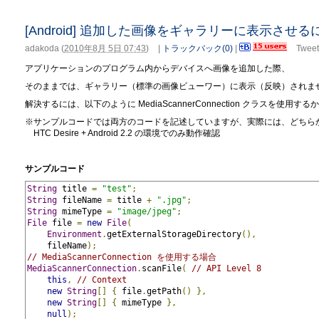
[Android] 追加した画像をギャラリーに表示させる
adakoda
(
2010年8月 5日 07:43
)
|
トラックバック(0)
|
Tweet
アプリケーションのプログラム内からデバイスへ画像を追加した際、
そのままでは、ギャラリー（標準の画像ビューワー）に表示（反映）されま
解決するには、以下のように MediaScannerConnection クラスを使用するか、
※サンプルコードでは両方のコードを記述していますが、実際には、どちら
HTC Desire + Android 2.2 の環境でのみ動作確認
サンプルコード
String
 title 
=
"test"
;
String
 fileName 
=
 title 
+
".jpg"
;
String
 mimeType 
=
"image/jpeg"
;
File
 file 
=
new
File
(
Environment
.
getExternalStorageDirectory
(),
    fileName
);
// MediaScannerConnection を使用する場合
MediaScannerConnection
.
scanFile
(
// API Level 8
this
,
// Context
new
String
[]
{
 file
.
getPath
()
},
new
String
[]
{
 mimeType 
},
null
);