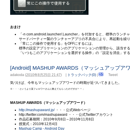
おまけ
「-n com.android.launcher/.Launcher」を付加すると、標
サードパーティー製のランチャーアプリの不具合により、再起動を繰
「常にこの操作で使用する」をOFFにするには、
標準の設定アプリケーションのアプリケーションの管理から、該当す
「いつもこのアプリケーションを選択する操作」の「設定を消去」す
[Android] MASHUP AWARDS（マッシュアップ
adakoda
(
2010年8月25日 21:47
)
|
トラックバック(0)
|
Tweet
気づけば、今年もマッシュアップアワードの時期が近づいてきました。
※・・・というより某フォロワーさんに教えてもらったのですが＾＾；
MASHUP AWARDS（マッシュアップアワード）
http://mashupaward.jp/
・・・公式Webページ
http://twitter.com/mashupaward ・・・公式Twitterアカウント
作品応募期間：2010年9月8日～2010年11月8日
授賞式：2010年12月4日
Mashup Camp - Android Day