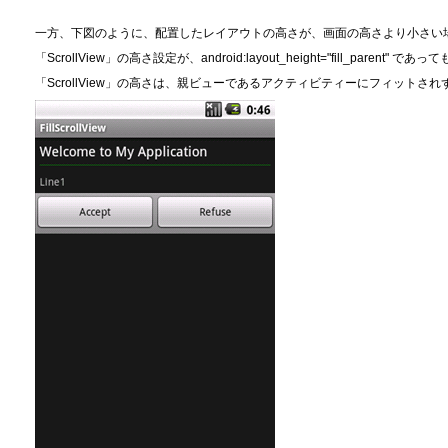
一方、下図のように、配置したレイアウトの高さが、画面の高さより小さい
「ScrollView」の高さ設定が、android:layout_height="fill_parent" であっ
「ScrollView」の高さは、親ビューであるアクティビティーにフィット