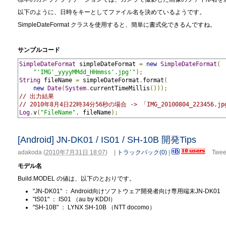
以下のように、日時をキーとしてファイル名を決めているようです。
SimpleDateFormat クラスを使用すると、簡単に書式化できるんですね。
サンプルコード
SimpleDateFormat
 simpleDateFormat 
=
new
SimpleDateFormat
(
"'IMG'_yyyyMMdd_HHmmss'.jpg'"
);
String
 fileName 
=
 simpleDateFormat
.
format
(
new
Date
(
System
.
currentTimeMillis
()));
// 出力結果
// 2010年8月4日22時34分56秒の場合 -> 「IMG_20100804_223456.jp
Log
.
v
(
"FileName"
,
 fileName
);
[Android] JN-DK01 / IS01 / SH-10B 開発Tips
adakoda
(
2010年7月31日 18:07
)
|
トラックバック(0)
|
Twee
モデル名
Build.MODEL の値は、以下のとおりです。
"JN-DK01" ： Android向けソフトウェア開発者向け専用端末JN-DK01
"IS01" ： IS01 （au by KDDI）
"SH-10B" ： LYNX SH-10B （NTT docomo）