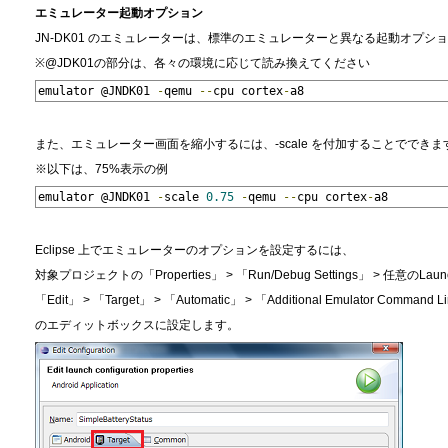
エミュレーター起動オプション
JN-DK01 のエミュレーターは、標準のエミュレーターと異なる起動オプシ
※@JDK01の部分は、各々の環境に応じて読み換えてください
emulator @JNDK01 
-
qemu 
--
cpu cortex
-
a8
また、エミュレーター画面を縮小するには、-scale を付加することでできま
※以下は、75%表示の例
emulator @JNDK01 
-
scale 
0.75
-
qemu 
--
cpu cortex
-
a8
Eclipse 上でエミュレーターのオプションを設定するには、
対象プロジェクトの「Properties」 > 「Run/Debug Settings」 > 任意のLaunch c
「Edit」 > 「Target」 > 「Automatic」 > 「Additional Emulator Command L
のエディットボックスに設定します。