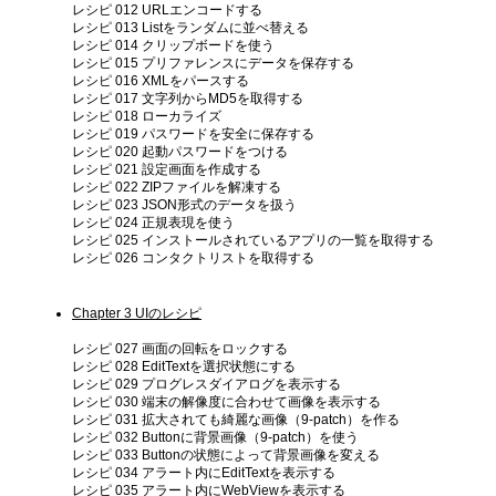
レシピ 012 URLエンコードする
レシピ 013 Listをランダムに並べ替える
レシピ 014 クリップボードを使う
レシピ 015 プリファレンスにデータを保存する
レシピ 016 XMLをパースする
レシピ 017 文字列からMD5を取得する
レシピ 018 ローカライズ
レシピ 019 パスワードを安全に保存する
レシピ 020 起動パスワードをつける
レシピ 021 設定画面を作成する
レシピ 022 ZIPファイルを解凍する
レシピ 023 JSON形式のデータを扱う
レシピ 024 正規表現を使う
レシピ 025 インストールされているアプリの一覧を取得する
レシピ 026 コンタクトリストを取得する
Chapter 3 UIのレシピ
レシピ 027 画面の回転をロックする
レシピ 028 EditTextを選択状態にする
レシピ 029 プログレスダイアログを表示する
レシピ 030 端末の解像度に合わせて画像を表示する
レシピ 031 拡大されても綺麗な画像（9-patch）を作る
レシピ 032 Buttonに背景画像（9-patch）を使う
レシピ 033 Buttonの状態によって背景画像を変える
レシピ 034 アラート内にEditTextを表示する
レシピ 035 アラート内にWebViewを表示する