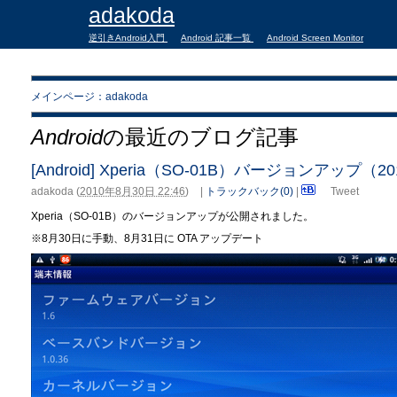
adakoda
逆引きAndroid入門
Android 記事一覧
Android Screen Monitor
メインページ：adakoda
Android
の最近のブログ記事
[Android] Xperia（SO-01B）バージョンアップ（2
adakoda
(
2010年8月30日 22:46
)
|
トラックバック(0)
|
Tweet
Xperia（SO-01B）のバージョンアップが公開されました。
※8月30日に手動、8月31日に OTA アップデート