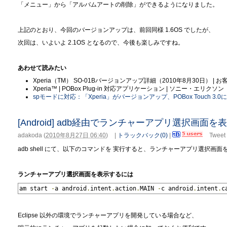
「メニュー」から「アルバムアートの削除」ができるようになりました。
上記のとおり、今回のバージョンアップは、前回同様 1.6OS でしたが、
次回は、いよいよ 2.1OS となるので、今後も楽しみですね。
あわせて読みたい
Xperia（TM） SO-01Bバージョンアップ詳細（2010年8月30日） | お
Xperia™ | POBox Plug-in 対応アプリケーション | ソニー・エリクソン
spモードに対応：「Xperia」がバージョンアップ、POBox Touch 3.0に進化
[Android] adb経由でランチャーアプリ選択画面を
adakoda
(
2010年8月27日 06:40
)
|
トラックバック(0)
|
Tweet
adb shell にて、以下のコマンドを 実行すると、ランチャーアプリ選択画
ランチャーアプリ選択画面を表示するには
am start 
-
a android
.
intent
.
action
.
MAIN 
-
c android
.
intent
.
c
Eclipse 以外の環境でランチャーアプリを開発している場合など、