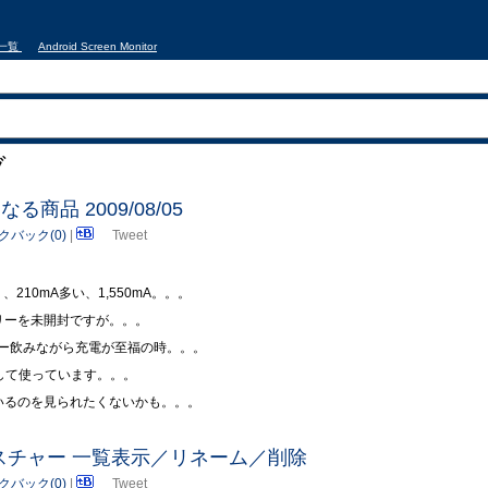
事一覧
Android Screen Monitor
ブ
になる商品 2009/08/05
クバック(0)
|
Tweet
、210mA多い、1,550mA。。。
リーを未開封ですが。。。
ー飲みながら充電が至福の時。。。
して使っています。。。
しているのを見られたくないかも。。。
書きジェスチャー 一覧表示／リネーム／削除
クバック(0)
|
Tweet