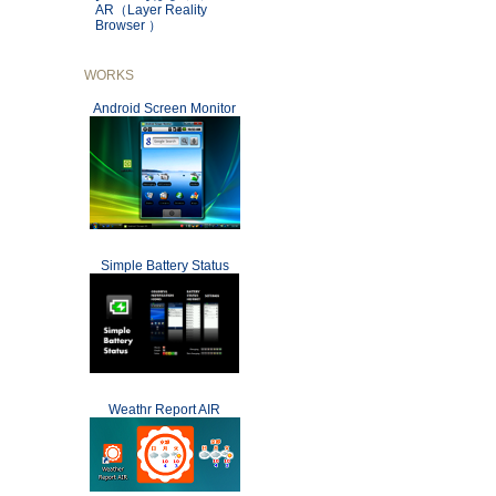
AR（Layer Reality
Browser ）
WORKS
Android Screen Monitor
Simple Battery Status
Weathr Report AIR