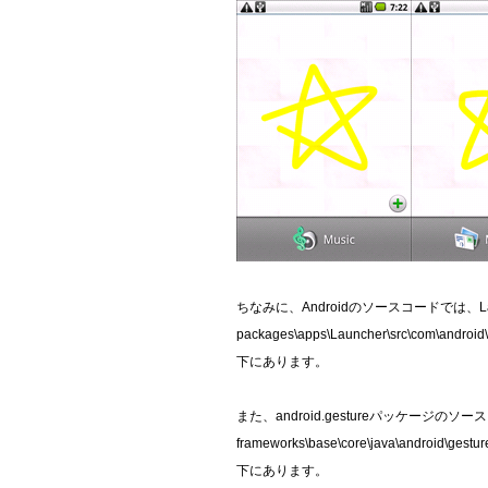
ちなみに、Androidのソースコードでは、L
packages\apps\Launcher\src\com\android
下にあります。
また、android.gestureパッケージのソ
frameworks\base\core\java\android\gestur
下にあります。