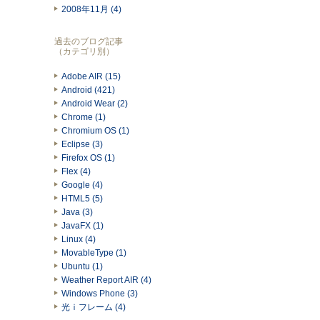
2008年11月 (4)
過去のブログ記事
（カテゴリ別）
Adobe AIR (15)
Android (421)
Android Wear (2)
Chrome (1)
Chromium OS (1)
Eclipse (3)
Firefox OS (1)
Flex (4)
Google (4)
HTML5 (5)
Java (3)
JavaFX (1)
Linux (4)
MovableType (1)
Ubuntu (1)
Weather Report AIR (4)
Windows Phone (3)
光ｉフレーム (4)