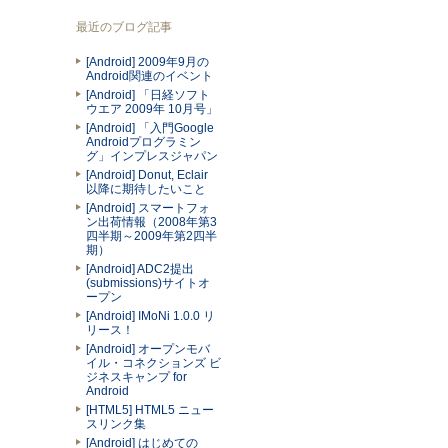
最近のブログ記事
[Android] 2009年9月の
Android関連のイベント
[Android] 「日経ソフト
ウエア 2009年 10月号」
[Android] 「入門Google
Androidプログラミン
グ」インプレスジャパン
[Android] Donut, Eclair
以降に期待したいこと
[Android] スマートフォ
ン出荷情報（2008年第3
四半期～2009年第2四半
期）
[Android] ADC2提出
(submissions)サイトオ
ープン
[Android] IMoNi 1.0.0 リ
リース！
[Android] オープンモバ
イル・コネクションズ ビ
ジネスキャンプ for
Android
[HTML5] HTML5 ニュー
スリンク集
[Android] はじめての