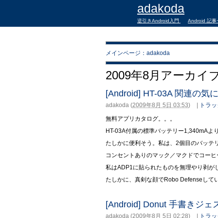
adakoda
逆引きAndroid入門
Android 記
メインページ：adakoda
2009年8月アーカイ
[Android] HT-03A 関連の気
adakoda
(
2009年8月 5日 03:53
)
|
トラッ
無料アプリカタログ。。。
HT-03A付属の標準バッテリー1,340mAより
たしかに便利そう。私は、2個目のバッテ
コンセントありのマック／マクドでコーヒ
私はADP1に貼られたものを無理やり剥が
たしかに、真剣な顔でRobo Defense
[Android] Donut 手
adakoda
(
2009年8月 5日 02:28
)
|
トラッ