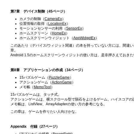
第7章 デバイス制御（45ページ）
カメラの制御（
CameraEx
）
位置情報の取得（
LocationEx
）
モーションセンサーの利用（
SensorEx
）
ホームスクリーン（
HomeEx
）
ホームスクリーンウィジェット（
AppWidgetEx
）
このあたり（デバイス/ウィジット関連）の本を持っていない方には、間違
章。
Android 1.5のホームスクリーンウィジットの使い方は、是非押さえておき
第8章 アプリケーションの作成（34ページ）
15パズルゲーム（
PuzzleGame
）
アクションゲーム（
ActionGame
）
メモ帳（
MemoTool
）
15パズルゲームは、タッチ式。
アクションゲームは、横スクロール型で隕石をよけるゲーム。ハイスコアの読み書きで
メモ帳は、ListVIew、ArrayAdapterの使い方の参考になる。
この章は、ゲームを作りたい人向けかな。
Appendix 付録（27ページ）
iアプリからの移植（
BroomFight
）