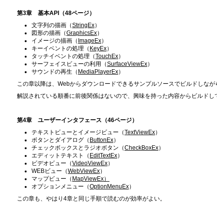
第3章 基本API（48ページ）
文字列の描画（
StringEx
）
図形の描画（
GraphicsEx
）
イメージの描画（
ImageEx
）
キーイベントの処理（
KeyEx
）
タッチイベントの処理（
TouchEx
）
サーフェイスビューの利用（
SurfaceViewEx
）
サウンドの再生（
MediaPlayerEx
）
この章以降は、Webからダウンロードできるサンプルソースでビルドしなが
解説されている順番に前後関係はないので、興味を持った内容からビルドし
第4章 ユーザーインタフェース（46ページ）
テキストビューとイメージビュー（
TextViewEx
）
ボタンとダイアログ（
ButtonEx
）
チェックボックスとラジオボタン（
CheckBoxEx
）
エディットテキスト（
EditTextEx
）
ビデオビュー（
VideoViewEx
）
WEBビュー（
WebViewEx
）
マップビュー（
MapViewEx）
オプションメニュー（
OptionMenuEx
）
この章も、やはり4章と同じ手順で読むのが効率がよい。