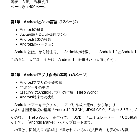
著者：布留川 秀和 先生
ページ数：400ページ
第1章 AndroidとJava言語（12ページ）
Androidの概要
Java言語とDalvik仮想マシン
Android端末の種類
Androidのバージョン
「Androidとは」から始まり、「Androidの特徴」、「Android1.1とAndro
この章は、入門者、または、Android 1.5を知りたい人向けかな。
第2章 Androidアプリ作成の基礎（43ページ）
Androidアプリの基礎知識
開発ツールの準備
はじめてのAndroidアプリの作成（
Hello World
）
Android端末での実行
「Androidのアーキテクチャ」「アプリ作成の流れ」から始まり
いよいよ開発環境の構築「Android 1.5 SDK、JDK5.0/6.0、Eclipse3.3/3.4
その後、「Hello World」を作って、「AVD」「エミュレーター」「USB接続」「署名
そして、「Android Market」へアップロードまで。
この章は、図解入りで詳細まで書かれているので入門者にも安心の内容。