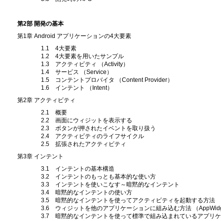
第2部 開発の基本
第1章 Android アプリケーションの4大要素
1.1 4大要素
1.2 4大要素を用いたサンプル
1.3 アクティビティ （Activity）
1.4 サービス （Service）
1.5 コンテントプロバイタ （Content Provider）
1.6 インテント （Intent）
第2章 アクティビティ
2.1 概要
2.2 画面にウィジットを表示する
2.3 ボタンが押されたイベントを取り扱う
2.4 アクティビティのライフサイクル
2.5 拡張されたアクティビティ
第3章 インテント
3.1 インテントの基本構造
3.2 インテントのもっとも基本的な使い方
3.3 インテントを使いこなす～暗黙的なインテント
3.4 暗黙的なインテントの使い方
3.5 暗黙的なインテントを使ってアクティビティを起動する方法
3.6 ウィジットを他のアプリケーションに組み込む方法 （AppWidget F
3.7 暗黙的なインテントを使って標準で組み込まれているアプリケ