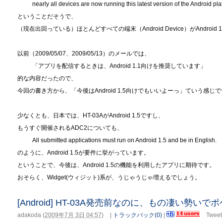
nearly all devices are now running this latest version of the Android pla
ということだそうで、
（現在出回っている）ほとんどすべての端末（Android Device）がAndro
以前（2009/05/07、2009/05/13）のメールでは、
「アプリを配信するときは、Android 1.1向けを推奨しています」
的な内容だったので、
今回の書き方から、「今後はAndroid 1.5向けでもいいよーっ」ていう感じ
少なくとも、日本では、HT-03AがAndroid 1.5ですし、
もうすぐ開催されるADC2についても、
All submitted applications must run on Android 1.5 and be in English.
のように、Android 1.5が要件に挙がっています。
ということで、今後は、Android 1.5の機能を利用したアプリに期待です。
おそらく、Widget(ウィジット)系が、うじゃうじゃ増えるでしょう。
[Android] HT-03A発売前なのに、もの凄い勢
adakoda
(
2009年7月 3日 04:57
)
|
トラックバック(0)
|
Tweet