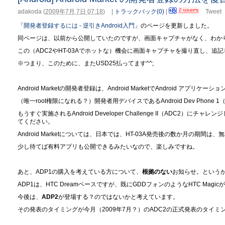
adakoda
(
2009年7月 7日 07:18
)
|
トラックバック(0)
|
Tweet
「
開発者登録するには - 逆引きAndroid入門
」のページを更新しました。
同ページは、以前から公開していたのですが、画面キャプチャがなく、わか
この（ADC2やHT-03Aでホットな）機会に画面キャプチャを撮り直し、追
※つまり、このために、またUSD25払ってます^^;
Android Marketの開発者登録は、Android MarketでAndroid アプ
（唯一root権限になれる？）開発者用デバイスであるAndroid Dev Phon
もうすぐ実施されるAndroid Developer Challenge II（ADC2
てください。
Android Marketについては、日本では、HT-03A発売後の数か月の期間
少し待てば有料アプリも公開できるみたいなので、楽しみですね。
あと、ADP1の購入を考えている方について、
根拠のない
お知らせ。という
ADP1は、HTC Dreamベースですが、既にGDDフォンのようなHTC Magi
今後は、
ADP2
が登場する？のではないかと考えています。
その発表のタイミングが今月（2009年7月？）のADC2の正式発表のタイ