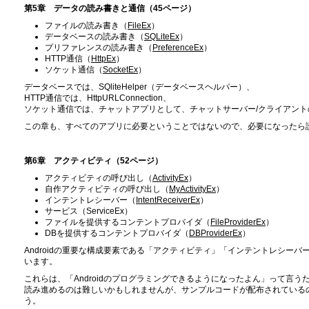
第5章 データの読み書きと通信（45ページ）
ファイルの読み書き（
FileEx
）
データベースの読み書き（
SQLiteEx
）
プリファレンスの読み書き（
PreferenceEx
）
HTTP通信（
HttpEx
）
ソケット通信（
SocketEx
）
データベースでは、SQliteHelper（データベースヘルパー）、
HTTP通信では、HttpURLConnection、
ソケット通信では、チャットアプリとして、チャットサーバー/クライアン
この章も、すべてのアプリに必要ということではないので、必要になったら
第6章 アクティビティ（52ページ）
アクティビティの呼び出し（
ActivityEx
）
自作アクティビティの呼び出し（
MyActivityEx
）
インテントレシーバー（
IntentReceiverEx
）
サービス（ServiceEx）
ファイルを提供するコンテントプロバイダ（
FileProviderEx
）
DBを提供するコンテントプロバイダ（
DBProviderEx
）
Androidの重要な構成要素である「アクティビティ」「インテントレシー
います。
これらは、「Androidのプログラミングできるようになったよん」って言う
読み進めるのは難しいかもしれませんが、サンプルコードが配布されている
う。