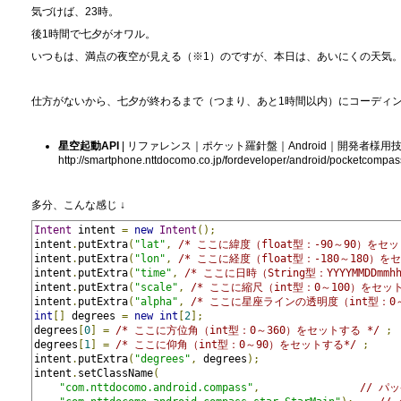
気づけば、23時。
後1時間で七夕がオワル。
いつもは、満点の夜空が見える（※1）のですが、本日は、あいにくの天気
仕方がないから、七夕が終わるまで（つまり、あと1時間以内）にコーディ
星空起動API
| リファレンス｜ポケット羅針盤｜Android｜開発者様用
http://smartphone.nttdocomo.co.jp/fordeveloper/android/pocketcompas
多分、こんな感じ ↓
Intent
 intent 
=
new
Intent
();
intent
.
putExtra
(
"lat"
,
/* ここに緯度（float型：-90～90）をセッ
intent
.
putExtra
(
"lon"
,
/* ここに経度（float型：-180～180）を
intent
.
putExtra
(
"time"
,
/* ここに日時（String型：YYYYMMDDm
intent
.
putExtra
(
"scale"
,
/* ここに縮尺（int型：0～100）をセット
intent
.
putExtra
(
"alpha"
,
/* ここに星座ラインの透明度（int型：0～
int
[]
 degrees 
=
new
int
[
2
];
degrees
[
0
]
=
/* ここに方位角（int型：0～360）をセットする */
;
degrees
[
1
]
=
/* ここに仰角（int型：0～90）をセットする*/
;
intent
.
putExtra
(
"degrees"
,
 degrees
);
intent
.
setClassName
(
"com.nttdocomo.android.compass"
,
// パ