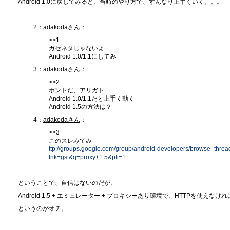
Android 1.0に戻してみると、当時のやり方で、すんなり上手くいく。。。
2：
adakodaさん
：
>>1
ガセネタじゃないよ
Android 1.0/1.1にしてみ
3：
adakodaさん
：
>>2
ホントだ、アリガト
Android 1.0/1.1だと上手く動く
Android 1.5の方法は？
4：
adakodaさん
：
>>3
このスレみてみ
ttp://groups.google.com/group/android-developers/browse_thre
lnk=gst&q=proxy+1.5&pli=1
ということで、自信はないのだが、
Android 1.5 + エミュレーター + プロキシーあり環境で、HTTPを使え
というのがオチ。