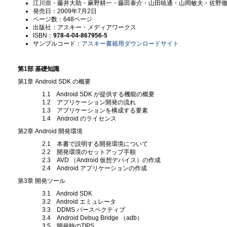
江川崇・藤井大助・麻野耕一・藤田泰介・山田暁通・山岡敏夫・佐野徹
発売日：2009年7月2日
ページ数：648ページ
出版社：アスキー・メディアワークス
ISBN：
978-4-04-867956-5
サンプルコード：
アスキー書籍用ダウンロードサイト
第1部 基礎知識
第1章 Android SDK の概要
1.1 Android SDK が提供する機能の概要
1.2 アプリケーション開発の流れ
1.3 アプリケーションを構成する要素
1.4 Android のライセンス
第2章 Android 開発環境
2.1 本書で説明する開発環境について
2.2 開発環境のセットアップ手順
2.3 AVD （Android 仮想デバイス）の作成
2.4 Android アプリケーションの作成
第3章 開発ツール
3.1 Android SDK
3.2 Android エミュレータ
3.3 DDMS パースペクティブ
3.4 Android Debug Bridge （adb）
3.5 開発時のTIPS