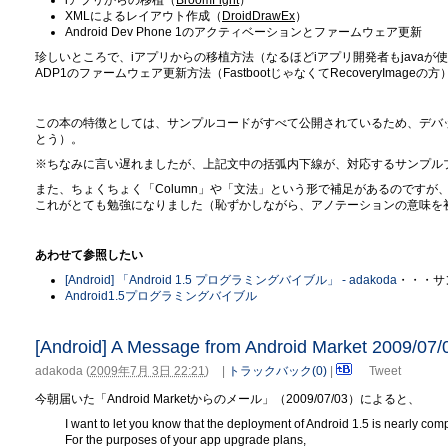
XMLによるレイアウト作成（
DroidDrawEx
）
Android Dev Phone 1のアクティベーションとファームウェア更新
珍しいところで、iアプリからの移植方法（なるほどiアプリ開発者もjava
ADP1のファームウェア更新方法（FastbootじゃなくてRecoveryImag
この本の特徴としては、サンプルコードがすべて公開されているため、デバッ
とう）。
※ちなみに言い遅れましたが、上記文中の括弧内下線が、対応するサンプル
また、ちょくちょく「Column」や「文法」という形で補足があるのですが
これがとても勉強になりました（恥ずかしながら、アノテーションの意味を
あわせて参照したい
[Android] 「Android 1.5 プログラミングバイブル」 - adakoda
・・・サ
Android1.5プログラミングバイブル
[Android] A Message from Android Market 2009/07/
adakoda
(
2009年7月 3日 22:21
)
|
トラックバック(0)
|
Tweet
今朝届いた「Android Marketからのメール」（2009/07/03）によると、
I want to let you know that the deployment of Android 1.5 is nearly comp
For the purposes of your app upgrade plans,