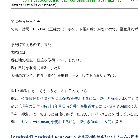
"com.nttdocomo.android.compass.star.StarMain"
);
//
startActivity
(
intent
);
間に合った＾＾★
でも、結局、HT-03A（正確には、ポケット羅針盤）がないので、星空見れず orz
まだ時間あるので、追記。
実際には、
現在地の経度、経度を取得（※2）したり、
現在日時を取得（※3）したり、
実機の方位角、抑角（※4）を取得（※5）しても面白いだろう。
※1：幸運にも、そういうところに住んでいる
※2:「
位置情報を取得するには/GPSを使用するには - 逆引きAndroid入門
」
※3:「
現在の日付・時刻（年月日時分秒）を取得するには - 逆引きAndroid入
※4:「抑角」は、ちょっと自信なさげ、たぶん、pitch のことを指している
※5:「
センサー(Sensor)を使用するには - 逆引きAndroid入門
」参照
[Android] Android Market の開発者登録の方法を