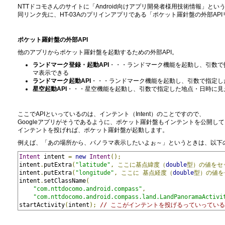
NTTドコモさんのサイトに「Android向けアプリ開発者様用技術情報」とい
同リンク先に、HT-03Aのプリインアプリである「ポケット羅針盤の外部A
ポケット羅針盤の外部API
他のアプリからポケット羅針盤を起動するための外部API。
ランドマーク登録・起動API
・・・ランドマーク機能を起動し、引数で
マ表示できる
ランドマーク起動API
・・・ランドマーク機能を起動し、引数で指定し
星空起動API
・・・星空機能を起動し、引数で指定した地点・日時に見
ここでAPIといっているのは、インテント（Intent）のことですので、
Googleアプリがそうであるように、ポケット羅針盤もインテントを公開し
インテントを投げれば、ポケット羅針盤が起動します。
例えば、「あの場所から、パノラマ表示したいよぉ～」というときは、以下
Intent
 intent 
=
new
Intent
();
intent
.
putExtra
(
"latitude"
,
ここに基点緯度（
double
型）の値をセ
intent
.
putExtra
(
"longitude"
,
ここに
基点経度（
double
型）の値を
intent
.
setClassName
(
"com.nttdocomo.android.compass"
,
"com.nttdocomo.android.compass.land.LandPanoramaActivi
startActivity
(
intent
);
// ここがインテントを投げるっていってい