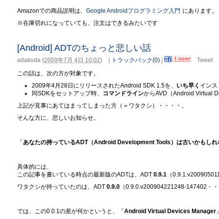
Amazonでの商品説明は、
Google Androidプログラミング入門
にあります。
※在庫切れになっていても、注文はできるみたいです
[Android] ADTのちょっと悲しい話
adakoda
(
2009年7月 4日 10:02
)
|
トラックバック(0)
|
Tweet
この話は、次の方が対象です。
2009年4月28日にリリースされたAndroid SDK 1.5を、
いち早く
インス
同SDKをセットアップ時、
コマンドライン
からAVD（Android Virtu
上記が見事にあてはまってしまった方（＝ワタクシ）・・・・。
そんな方に、悲しいお知らせ。
「
あなたの持っているADT（Android Development Tools）は古いかもし
具体的には、
この記事を書いている時点の最新版のADTは、ADT
0.9.1
（0.9.1.v20090
ワタクシが持っていたのは、ADT
0.9.0
（0.9.0.v200904221248-14740
では、この0.0.1の差が何かというと、「
Android Virtual Devices Manager