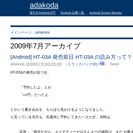
adakoda
逆引きAndroid入門
Android 記事一覧
Android Screen Monitor
メインページ：adakoda
2009年7月アーカイブ
[Android] HT-03A 発売前日 HT-03A の読み方って？
adakoda
(
2009年7月 9日 05:49
)
|
トラックバック(0)
|
Tweet
HT-03Aの発売が近づき、
「予約したよ」とか、
「○○円」だったよ、
とかいう書き込みを、ちらほら見かけるようになりました。
と言っている当方も、先週末に予約してきた一人だが、当時は、
店員：「残念ながら、エイチティーゼロさんエーの値段は、まだ お教