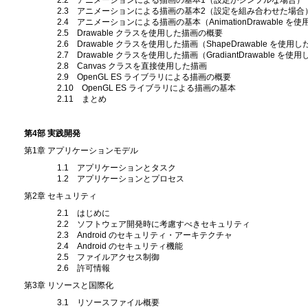
2.3 アニメーションによる描画の基本2（設定を組み合わせた場合
2.4 アニメーションによる描画の基本（AnimationDrawable を
2.5 Drawable クラスを使用した描画の概要
2.6 Drawable クラスを使用した描画（ShapeDrawable を使用
2.7 Drawable クラスを使用した描画（GradiantDrawable を使
2.8 Canvas クラスを直接使用した描画
2.9 OpenGL ES ライブラリによる描画の概要
2.10 OpenGL ES ライブラリによる描画の基本
2.11 まとめ
第4部 実践開発
第1章 アプリケーションモデル
1.1 アプリケーションとタスク
1.2 アプリケーションとプロセス
第2章 セキュリティ
2.1 はじめに
2.2 ソフトウェア開発時に考慮すべきセキュリティ
2.3 Android のセキュリティ・アーキテクチャ
2.4 Android のセキュリティ機能
2.5 ファイルアクセス制御
2.6 許可情報
第3章 リソースと国際化
3.1 リソースファイル概要