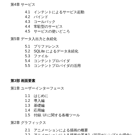
第4章 サービス
4.1 インテントによるサービス起動
4.2 バインド
4.3 コールバック
4.4 常駐型のサービス
4.5 サービスの使いどころ
第5章 データ入出力と永続化
5.1 プリファレンス
5.2 SQLite によるデータ永続化
5.3 ファイル
5.4 コンテントプロバイダ
5.5 コンテントプロバイダの活用
第3部 画面要素
第1章 ユーザーインターフェース
1.1 はじめに
1.2 導入編
1.3 基礎編
1.4 応用編
1.5 付録. UI に関する各種ツール
第2章 グラフィックス
2.1 アニメーションによる描画の概要
2.2 アニメーションによる描画の基本1（設定がシンプルな場合）