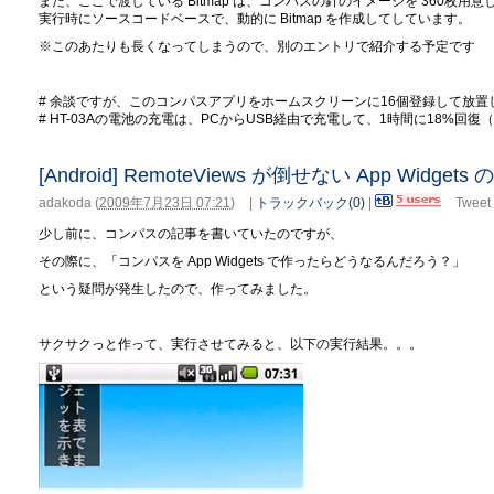
また、ここで渡している Bitmap は、コンパスの針のイメージを 360枚
実行時にソースコードベースで、動的に Bitmap を作成してしています。
※このあたりも長くなってしまうので、別のエントリで紹介する予定です
# 余談ですが、このコンパスアプリをホームスクリーンに16個登録して放置
# HT-03Aの電池の充電は、PCからUSB経由で充電して、1時間に18%回
[Android] RemoteViews が倒せない App Wid
adakoda
(
2009年7月23日 07:21
)
|
トラックバック(0)
|
Tweet
少し前に、コンパスの記事を書いていたのですが、
その際に、「コンパスを App Widgets で作ったらどうなるんだろう？」
という疑問が発生したので、作ってみました。
サクサクっと作って、実行させてみると、以下の実行結果。。。