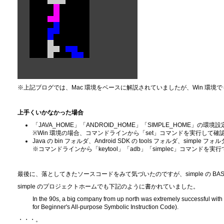
※上記ブログでは、Mac 環境をベースに解説されていましたが、Win 環
上手くいかなかった場合
「JAVA_HOME」「ANDROID_HOME」「SIMPLE_HOME」の
※Win 環境の場合、コマンドラインから「set」コマンドを実行して確
Java の bin フォルダ、Android SDK の tools フォルダ、sim
※コマンドラインから「keytool」「adb」「simplec」コマンド
最後に、落としてきたソースコードをみて気づいたのですが、simple の BASI
simple のプロジェクトホームでも下記のように書かれていました。
In the 90s, a big company from up north was extremely successful wit
for Beginner's All-purpose Symbolic Instruction Code).
・・・。