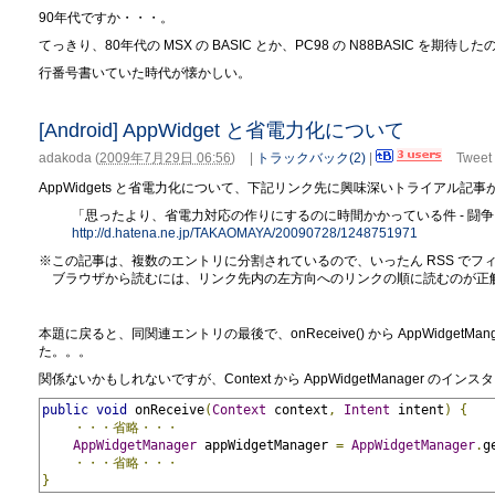
90年代ですか・・・。
てっきり、80年代の MSX の BASIC とか、PC98 の N88BASIC を期待
行番号書いていた時代が懐かしい。
[Android] AppWidget と省電力化について
adakoda
(
2009年7月29日 06:56
)
|
トラックバック(2)
|
Tweet
AppWidgets と省電力化について、下記リンク先に興味深いトライアル記
「思ったより、省電力対応の作りにするのに時間かかっている件 - 闘
http://d.hatena.ne.jp/TAKAOMAYA/20090728/1248751971
※この記事は、複数のエントリに分割されているので、いったん RSS でフ
ブラウザから読むには、リンク先内の左方向へのリンクの順に読むのが正
本題に戻ると、同関連エントリの最後で、onReceive() から AppWidge
た。。。
関係ないかもしれないですが、Context から AppWidgetManager 
public
void
 onReceive
(
Context
 context
,
Intent
 intent
)
{
・・・省略・・・
AppWidgetManager
 appWidgetManager 
=
AppWidgetManager
.
g
・・・省略・・・
}