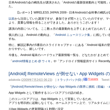
日本Androidの会の嶋先生が講演された「Androidの最新技術動向と可
た。
【レポート】WIRELESS JAPAN 2009 - 日本Androidの会幹事の嶋
以前
から注目していた講演ですが、参加できず悶々としていたのですが、マ
より、貴重な情報を得ることができました。ありがとうございます！
講演の内容についても、ここ数ヵ月の最新動向を上手くまとめておられて、
個人的には、Android の動向は、「
Android ニュースリンク集
」に残してい
すね。
特に、解説記事内の5番目のスライドキャプチャ－にある「Android 端末の登場
かりやすいし、嬉しいです。
今後も、Android 端末のハードウェア最新情報一覧を、どなたかが まとめ
「
android情報まとめ @ ウィキ
」や「アンドロイド情報提供サイト Recently
[Android] RemoteViews が倒せない App Wid
adakoda
(
2009年7月24日 06:23
)
|
トラックバック(0)
|
Tweet
「
[Android] RemoteViews が倒せない App Widgets の限界に挑戦（前編） - a
App Widgets として動作するコンパスアプリの話の続き。
このコンパスアプリは、App Widgets として実装しているため、
アプリを明示的に起動しなくても、ホームスクリーン上で、リアルタイムに
※App Widgets の更新間隔は1 秒間に設定