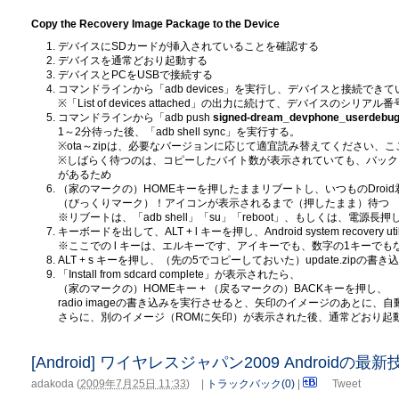
Copy the Recovery Image Package to the Device
デバイスにSDカードが挿入されていることを確認する
デバイスを通常どおり起動する
デバイスとPCをUSBで接続する
コマンドラインから「adb devices」を実行し、デバイスと接続でき
※「List of devices attached」の出力に続けて、デバイスのシリ
コマンドラインから「adb push
signed-dream_devphone_userdebug-
1～2分待った後、「adb shell sync」を実行する。
※ota～zipは、必要なバージョンに応じて適宜読み替えてください、ここで
※しばらく待つのは、コピーしたバイト数が表示されていても、バック
があるため
（家のマークの）HOMEキーを押したままリブートし、いつものDroi
（びっくりマーク）！アイコンが表示されるまで（押したまま）待つ
※リブートは、「adb shell」「su」「reboot」、もしくは、電源
キーボードを出して、ALT + l キーを押し、Android system recovery u
※ここでの l キーは、エルキーです、アイキーでも、数字の1キーでも
ALT + s キーを押し、（先の5でコピーしておいた）update.zipの書
「Install from sdcard complete」が表示されたら、
（家のマークの）HOMEキー + （戻るマークの）BACKキーを押し、
radio imageの書き込みを実行させると、矢印のイメージのあとに、
さらに、別のイメージ（ROMに矢印）が表示された後、通常どおり起
[Android] ワイヤレスジャパン2009 Android
adakoda
(
2009年7月25日 11:33
)
|
トラックバック(0)
|
Tweet