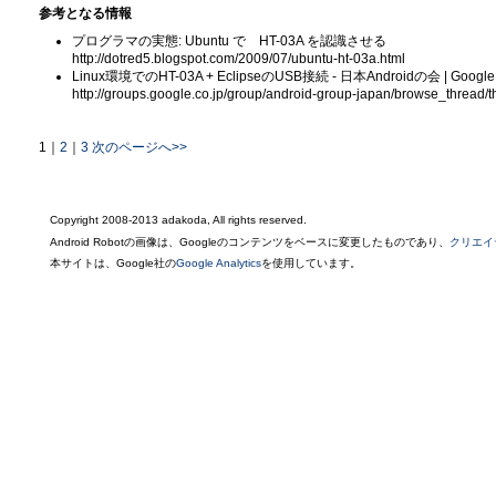
参考となる情報
プログラマの実態: Ubuntu で HT-03A を認識させる
http://dotred5.blogspot.com/2009/07/ubuntu-ht-03a.html
Linux環境でのHT-03A + EclipseのUSB接続 - 日本Androidの会 | Goog
http://groups.google.co.jp/group/android-group-japan/browse_thread
1
｜
2
｜
3
次のページへ>>
Copyright 2008-2013 adakoda, All rights reserved.
Android Robotの画像は、Googleのコンテンツをベースに変更したものであり、
クリエイ
本サイトは、Google社の
Google Analytics
を使用しています。