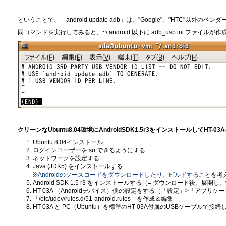
ということで、「android update adb」は、"Google"、"HTC"以
同コマンドを実行してみると、~/.android 以下に adb_usb.ini フ
クリーンなUbuntu8.04環境にAndroidSDK1.5r3をインストールしてHT-
Ubuntu 8.04インストール
ログインユーザーを su できるようにする
ネットワークを設定する
Java (JDK5) をインストールする
※
Androidのソースコードをダウンロードしたり、ビルドする
ことを考え
Android SDK 1.5 r3 をインストールする（= ダウンロード後、展開し、
HT-03A （Androidデバイス）側の設定をする（「設定」>「アプリケ
「/etc/udev/rules.d/51-android.rules」を作成＆編集
HT-03A と PC（Ubuntu）を標準のHT-03A付属のUSBケーブルで接続