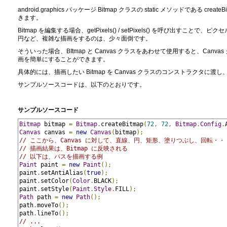
android.graphics パッケージ Bitmap クラスの static メソッドである cr
きます。
Bitmap を編集する場合、getPixels() / setPixels() を呼び出
円など、複雑な描画をするのは、少々面倒です。
そういった場合、BItmap と Canvas クラスをあわせて使用すると、Ca
画を簡単にすることができます。
具体的には、描画したい Bitmap を Canvas クラスのコンストラクタに渡
サンプルソースコードは、以下のとおりです。
サンプルソースコード
Bitmap
 bitmap 
=
Bitmap
.
createBitmap
(
72
,
72
,
Bitmap
.
Config
.
Canvas
 canvas 
=
new
Canvas
(
bitmap
);
// ここから、Canvas に対して、直線、円、矩形、塗りつぶし、回転・
// 描画結果は、Bitmap に反映される
// 以下は、パスを描画する例
Paint
 paint 
=
new
Paint
();
paint
.
setAntiAlias
(
true
);
paint
.
setColor
(
Color
.
BLACK
);
paint
.
setStyle
(
Paint
.
Style
.
FILL
);
Path
 path 
=
new
Path
();
path
.
moveTo
();
path
.
lineTo
();
// ...