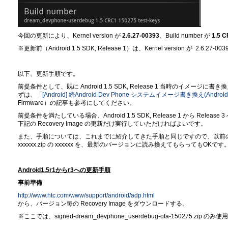
今回の更新により、Kernel version が
2.6.27-00393
、Build number が
1.5 
※更新前（Android 1.5 SDK, Release 1）は、Kernel version が 2.6.27-0039
以下、更新手順です。
前提条件として、既に Android 1.5 SDK, Release 1 当時のイ
ずは、「
[Android] 続Android Dev Phone システムイメージ書き換え(Android1.
Firmware）の記事も参考にしてください。
前提条件を満たしている場合、Android 1.5 SDK, Release 1 から Releas
下記の Recovery Image の更新だけ実行していただければよいです。
また、手順については、これまでに紹介してきた手順と同じですので、以前の記事の signed
xxxxxx.zip の xxxxxx を、最新のバージョンに読み換えてもらってもOKです
Android1.5r1からr3への更新手順
事前準備
http://www.htc.com/www/support/android/adp.html
から、バージョン毎の Recovery Image をダウンロードする。
※ここでは、signed-dream_devphone_userdebug-ota-150275.zip のみ使用