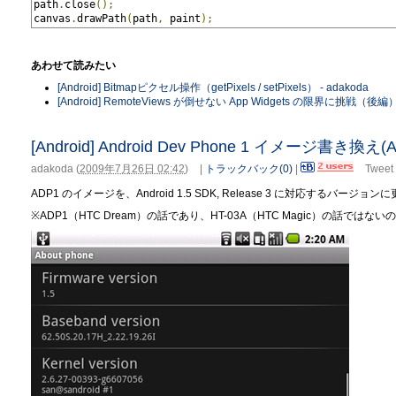
path
.
close
();
canvas
.
drawPath
(
path
,
 paint
);
あわせて読みたい
[Android] Bitmapピクセル操作（getPixels / setPixels） - adakoda
[Android] RemoteViews が倒せない App Widgets の限界に挑戦（後編） 
[Android] Android Dev Phone 1 イメージ書き換え(An
adakoda
(
2009年7月26日 02:42
)
|
トラックバック(0)
|
Tweet
ADP1 のイメージを、Android 1.5 SDK, Release 3 に対応するバージ
※ADP1（HTC Dream）の話であり、HT-03A（HTC Magic）の話では