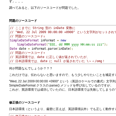
ず」。。。
調べてみると、以下のソースコードが問題でした。
問題のソース
コード
// ここまでに String 型の inDate 変数に
// "Wed, 22 Jul 2009 00:00:00 +0900" という文字列がセット
// 問題のソースコード↓
SimpleDateFormat
 inFormat 
=
new
SimpleDateFormat
(
"EEE, dd MMM yyyy HH:mm:ss zzz"
);
Date
 date 
=
 inFormat
.
parse
(
inDate
);
// 問題のソースコード↑
// 英語環境では、date に正しく値が返されていたが、
// 日本語環境では、date に null が返されていた \＞＜/omg！
何が問題なんでしょうか？？？
これだけでは、伝わらないと思いますので、もう少しやりたいことを補足す
"Wed, 22 Jul 2009 00:00:00 +0900" という（英語ロケールでの書
SimpleDateFormat クラスの parse() メソッドを呼び出しているのですが、
これが、英語環境では成功していたのに、日本語環境では失敗してしまうの
修正後のソースコード
日本語環境（というより、厳密に言えば、英語環境以外）でも正しく動作す