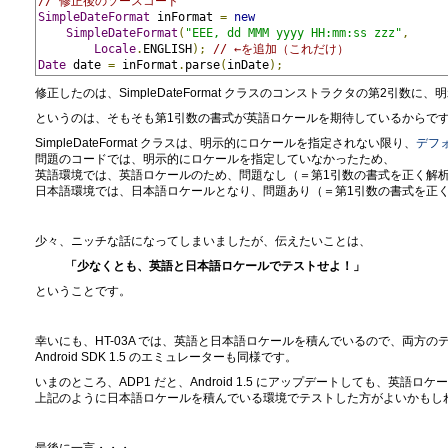
// 修正後のソースコード
SimpleDateFormat
 inFormat 
=
new
SimpleDateFormat
(
"EEE, dd MMM yyyy HH:mm:ss zzz"
,
Locale
.
ENGLISH
);
// ←を追加（これだけ）
Date
 date 
=
 inFormat
.
parse
(
inDate
);
修正したのは、SimpleDateFormat クラスのコンストラクタの第2引
というのは、そもそも第1引数の書式が英語ロケールを期待しているからで
SimpleDateFormat クラスは、明示的にロケールを指定されない限り、
デフ
問題のコードでは、明示的にロケールを指定していなかったため、
英語環境では、英語ロケールのため、問題なし（＝第1引数の書式を正く解
日本語環境では、日本語ロケールとなり、問題あり（＝第1引数の書式を正
少々、ニッチな話になってしまいましたが、伝えたいことは、
「少なくとも、英語と日本語ロケールでテストせよ！」
ということです。
幸いにも、HT-03A では、英語と日本語ロケールを積んでいるので、両方の
Android SDK 1.5 のエミュレーターも同様です。
いまのところ、ADP1 だと、Android 1.5 にアップデートしても、英語
上記のように日本語ロケールを積んでいる環境でテストした方がよいかもし