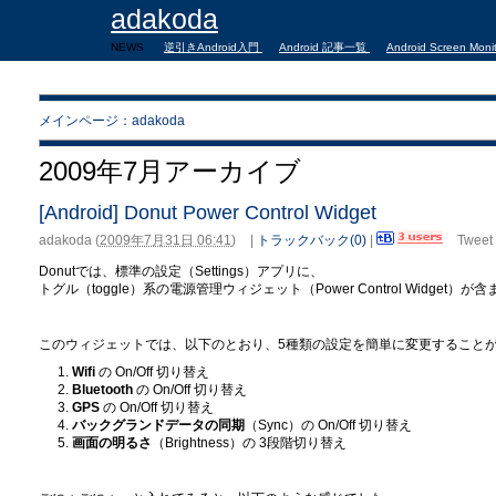
adakoda
NEWS
逆引きAndroid入門
Android 記事一覧
Android Screen Moni
メインページ：adakoda
2009年7月アーカイブ
[Android] Donut Power Control Widget
adakoda
(
2009年7月31日 06:41
)
|
トラックバック(0)
|
Tweet
Donutでは、標準の設定（Settings）アプリに、
トグル（toggle）系の電源管理ウィジェット（Power Control Widget）
このウィジェットでは、以下のとおり、5種類の設定を簡単に変更すること
Wifi
の On/Off 切り替え
Bluetooth
の On/Off 切り替え
GPS
の On/Off 切り替え
バックグランドデータの同期
（Sync）の On/Off 切り替え
画面の明るさ
（Brightness）の 3段階切り替え