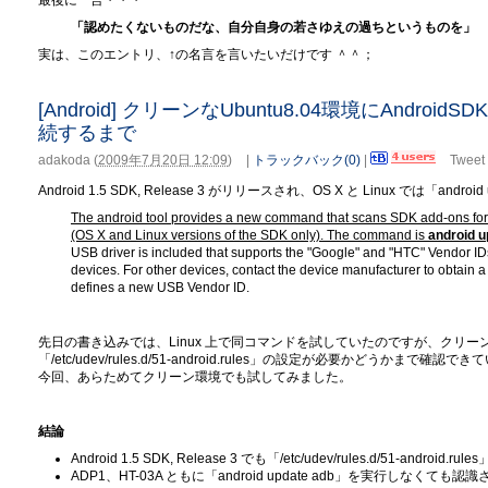
最後に一言・・・
「認めたくないものだな、自分自身の若さゆえの過ちというものを」
実は、このエントリ、↑の名言を言いたいだけです ＾＾；
[Android] クリーンなUbuntu8.04環境にAndroi
続するまで
adakoda
(
2009年7月20日 12:09
)
|
トラックバック(0)
|
Tweet
Android 1.5 SDK, Release 3 がリリースされ、OS X と Linux では「a
The android tool provides a new command that scans SDK add-ons for
(OS X and Linux versions of the SDK only). The command is
android u
USB driver is included that supports the "Google" and "HTC" Vendor 
devices. For other devices, contact the device manufacturer to obtain 
defines a new USB Vendor ID.
先日の書き込みでは、Linux 上で同コマンドを試していたのですが、クリ
「/etc/udev/rules.d/51-android.rules」の設定が必要かどうかまで確
今回、あらためてクリーン環境でも試してみました。
結論
Android 1.5 SDK, Release 3 でも「/etc/udev/rules.d/51-and
ADP1、HT-03A ともに「android update adb」を実行しなくても認