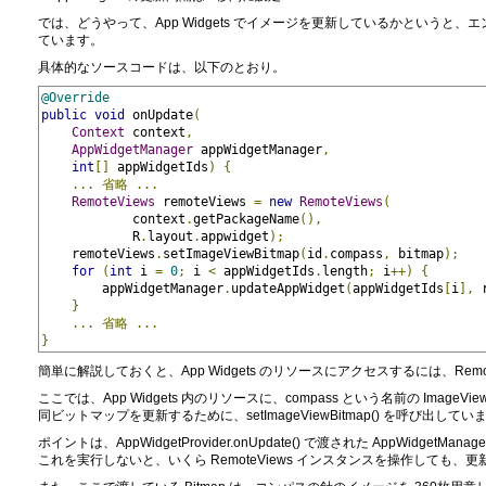
では、どうやって、App Widgets でイメージを更新しているかというと、エン
ています。
具体的なソースコードは、以下のとおり。
@Override
public
void
 onUpdate
(
Context
 context
,
AppWidgetManager
 appWidgetManager
,
int
[]
 appWidgetIds
)
{
...
省略
...
RemoteViews
 remoteViews 
=
new
RemoteViews
(
            context
.
getPackageName
(),
            R
.
layout
.
appwidget
);
    remoteViews
.
setImageViewBitmap
(
id
.
compass
,
 bitmap
);
for
(
int
 i 
=
0
;
 i 
<
 appWidgetIds
.
length
;
 i
++)
{
        appWidgetManager
.
updateAppWidget
(
appWidgetIds
[
i
],
 
}
...
省略
...
}
簡単に解説しておくと、App Widgets のリソースにアクセスするには、Rem
ここでは、App Widgets 内のリソースに、compass という名前の ImageV
同ビットマップを更新するために、setImageViewBitmap() を呼び出してい
ポイントは、AppWidgetProvider.onUpdate() で渡された AppWidgetMa
これを実行しないと、いくら RemoteViews インスタンスを操作しても、