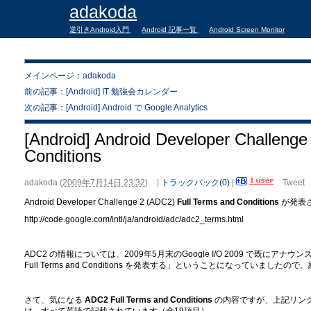
adakoda
逆引きAndroid入門
Android 記事一覧
Android Screen Monitor
メインページ：adakoda
前の記事：[Android] IT 勉強会カレンダー
次の記事：[Android] Android で Google Analytics
[Android] Android Developer Challenge
Conditions
adakoda
(
2009年7月14日 23:32
)
|
トラックバック(0)
|
Tweet
Android Developer Challenge 2 (ADC2)
Full Terms and Conditions
が発表
http://code.google.com/intl/ja/android/adc/adc2_terms.html
ADC2 の情報については、2009年5月末のGoogle I/O 2009 で既にア
Full Terms and Conditions を発表する」ということになっていま
さて、気になる
ADC2 Full Terms and Conditions
の内容ですが、上記リン
は、すべて英語で記載されています（全19項目）。。。