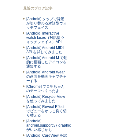
最近のブログ記事
[Android] タップで背景
が切り替わる対話型ウォ
ッチフェイス
[Android] Interactive
watch faces（対話型ウ
ォッチフェイス）API
[Android] Android MIDI
API を試してみました
[Android] Android M で動
的に描画したアイコンを
通知する
[Android] Android Wear
の画面を動画キャプチャ
ーする
[Chrome] プロ生ちゃん
のテーマつくったよ
[Android] RecyclerView
を使ってみました
[Android] Reveal Effect
でビューをかっこ良く切
り替える
[Android]
android.support.v7.graphics.Palette
がいい感じかも
[Android] CardView を試