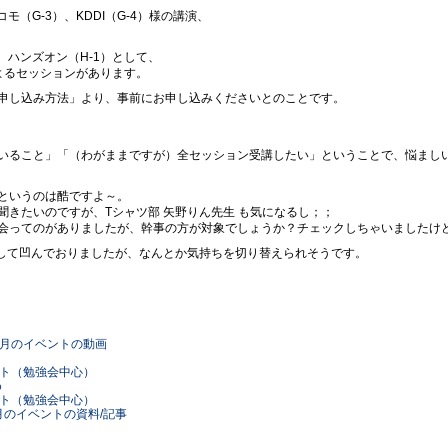
コモ（G-3）、KDDI（G-4）様の講演、
）、ハンズオン（H-1）として、
によるセッションがあります。
申し込み方法」より、事前にお申し込みくださいとのことです。
いること」「（わがままですが）全セッション受講したい」ということで、悩まし
というのは酷ですよ～。
きたいのですが、Tシャツ部 矢野りん先生 も気になるし；；
ら総会ってのがありましたが、幹事の方が対象でしょうか？チェックしちゃいましたけ
逃して凹んでおりましたが、なんとか気持ちを切り替えられそうです。
09年10月のイベントの動画
のイベント（勉強会中心）
め
のイベント（勉強会中心）
10年1月のイベントの資料/記事