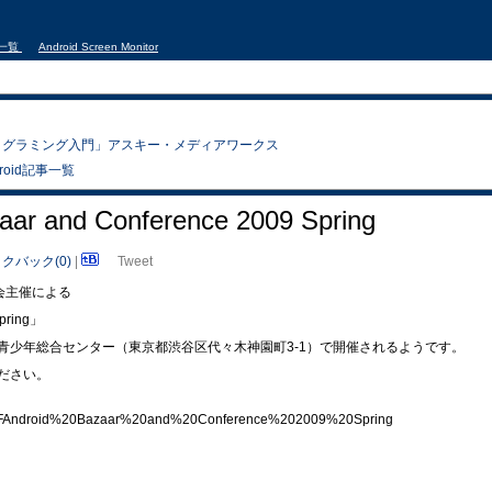
事一覧
Android Screen Monitor
droidプログラミング入門」アスキー・メディアワークス
droid記事一覧
zaar and Conference 2009 Spring
クバック(0)
|
Tweet
の会主催による
Spring」
青少年総合センター（東京都渋谷区代々木神園町3-1）で開催されるようです。
ださい。
roid%20Bazaar%20and%20Conference%202009%20Spring