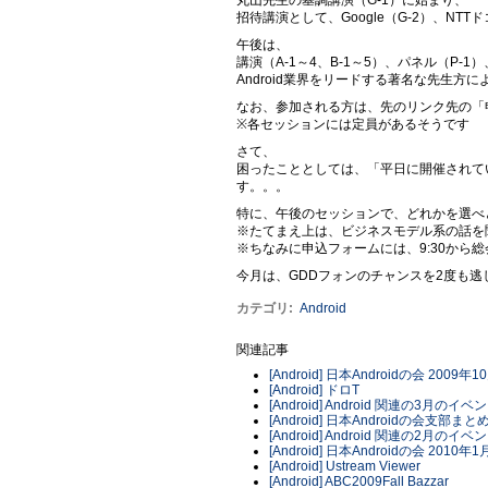
招待講演として、Google（G-2）、NTTド
午後は、
講演（A-1～4、B-1～5）、パネル（P-1
Android業界をリードする著名な先生方
なお、参加される方は、先のリンク先の「
※各セッションには定員があるそうです
さて、
困ったこととしては、「平日に開催されて
す。。。
特に、午後のセッションで、どれかを選べ
※たてまえ上は、ビジネスモデル系の話を聞
※ちなみに申込フォームには、9:30か
今月は、GDDフォンのチャンスを2度も
カテゴリ
:
Android
関連記事
[Android] 日本Androidの会 20
[Android] ドロT
[Android] Android 関連の3月
[Android] 日本Androidの会支部まと
[Android] Android 関連の2月
[Android] 日本Androidの会 20
[Android] Ustream Viewer
[Android] ABC2009Fall Bazzar