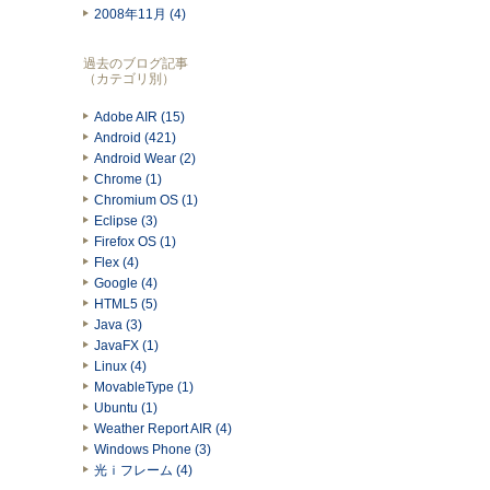
2008年11月 (4)
過去のブログ記事
（カテゴリ別）
Adobe AIR (15)
Android (421)
Android Wear (2)
Chrome (1)
Chromium OS (1)
Eclipse (3)
Firefox OS (1)
Flex (4)
Google (4)
HTML5 (5)
Java (3)
JavaFX (1)
Linux (4)
MovableType (1)
Ubuntu (1)
Weather Report AIR (4)
Windows Phone (3)
光ｉフレーム (4)