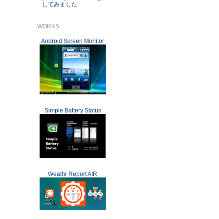
してみました
WORKS
Android Screen Monitor
Simple Battery Status
Weathr Report AIR