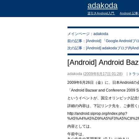
adakoda
逆引きAndroid入門
Android 記
メインページ：adakoda
前の記事：[Android] 「Google An
次の記事：[Android] adakodaブログ内An
[Android] Android Ba
adakoda
(
2009年6月17日 01:28
)
|
トラッ
2009年6月26日（金）に、日本Android
「Android Bazaar and Conference 2009 
というイベントが、国立オリンピック記念
詳細の内容は、下記リンク先を、ご参照く
http://android.siprop.org/index.php?
%A5%A4%A5%D9%A5%F3%A5%C8%2FAnd
内容としては、
午前中は、
丸山先生の基調講演（G-1）に始まり、