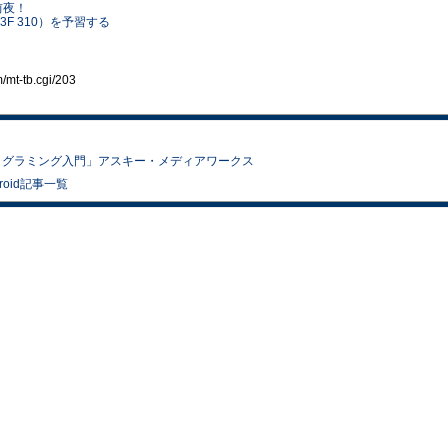
開催前夜！
r会場（3F 310）を予習する
t-tb.cgi/203
droidプログラミング入門」アスキー・メディアワークス
droid記事一覧