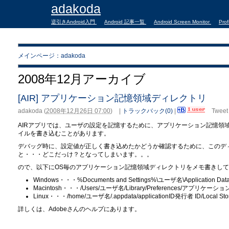
adakoda
逆引きAndroid入門
Android 記事一覧
Android Screen Monitor
Prof
メインページ：adakoda
2008年12月アーカイブ
[AIR] アプリケーション記憶領域ディレクトリ
adakoda
(
2008年12月26日 07:00
)
|
トラックバック(0)
|
Tweet
AIRアプリでは、ユーザの設定を記憶するために、アプリケーション記憶領域ディレクトリ（Fi
イルを書き込むことがあります。
デバッグ時に、設定値が正しく書き込めたかどうか確認するために、このデ
と・・・どこだっけ？となってしまいます。。。
ので、以下にOS毎のアプリケーション記憶領域ディレクトリをメモ書きし
Windows・・・%Documents and Settings%\ユーザ名\Application D
Macintosh・・・/Users/ユーザ名/Library/Preferences/アプリケーション I
Linux・・・/home/ユーザ名/.appdata/applicationID発行者 ID/Local Sto
詳しくは、Adobeさんのヘルプにあります。