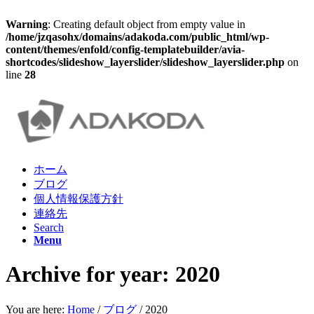
Warning
: Creating default object from empty value in
/home/jzqasohx/domains/adakoda.com/public_html/wp-
content/themes/enfold/config-templatebuilder/avia-
shortcodes/slideshow_layerslider/slideshow_layerslider.php
on
line
28
ホーム
ブログ
個人情報保護方針
連絡先
Search
Menu
Archive for year: 2020
You are here:
Home
/
ブログ
/
2020