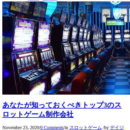
あなたが知っておくべきトップ3のス
ロットゲーム制作会社
November 23, 2020
/
0 Comments
/
in
スロットゲーム
/
by
デイジ